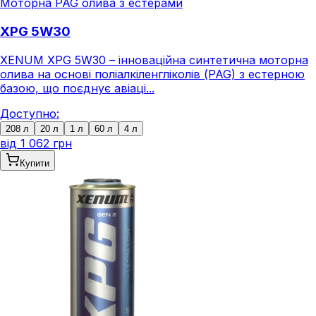
Моторна PAG олива з естерами
XPG 5W30
XENUM XPG 5W30 – інноваційна синтетична моторна
олива на основі поліалкіленгліколів (PAG) з естерною
базою, що поєднує авіаці...
Доступно:
208 л
20 л
1 л
60 л
4 л
від
1 062 грн
Купити