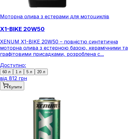
Моторна олива з естерами для мотоциклів
X1-BIKE 20W50
XENUM X1-BIKE 20W50 – повністю синтетична
моторна олива з естерною базою, керамічними та
графітовими присадками, розроблена с...
Доступно:
60 л
1 л
5 л
20 л
від
812 грн
Купити