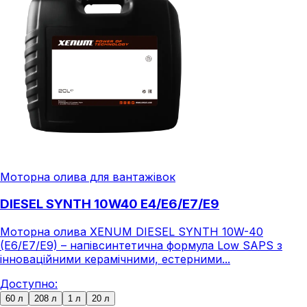
Моторна олива для вантажівок
DIESEL SYNTH 10W40 E4/E6/E7/E9
Моторна олива XENUM DIESEL SYNTH 10W-40
(E6/E7/E9) – напівсинтетична формула Low SAPS з
інноваційними керамічними, естерними...
Доступно:
60 л
208 л
1 л
20 л