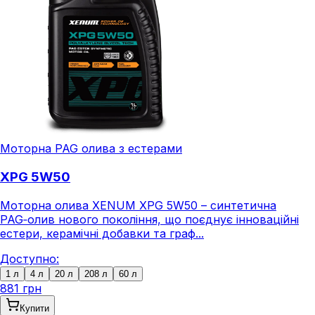
Моторна PAG олива з естерами
XPG 5W50
Моторна олива XENUM XPG 5W50 – синтетична
PAG‑олив нового покоління, що поєднує інноваційні
естери, керамічні добавки та граф...
Доступно:
1 л
4 л
20 л
208 л
60 л
881 грн
Купити