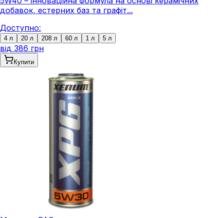
5W40 – інноваційна формула на основі керамічних
добавок, естерних баз та графіт...
Доступно:
4 л
20 л
208 л
60 л
1 л
5 л
від
386 грн
Купити