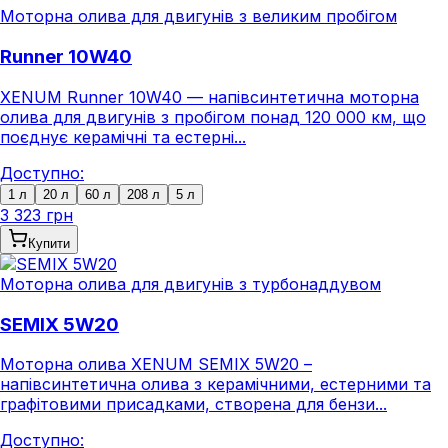
Моторна олива для двигунів з великим пробігом
Runner 10W40
XENUM Runner 10W40 — напівсинтетична моторна
олива для двигунів з пробігом понад 120 000 км, що
поєднує керамічні та естерні...
Доступно:
1 л
20 л
60 л
208 л
5 л
3 323 грн
Купити
Моторна олива для двигунів з турбонаддувом
SEMIX 5W20
Моторна олива XENUM SEMIX 5W20 –
напівсинтетична олива з керамічними, естерними та
графітовими присадками, створена для бензи...
Доступно: