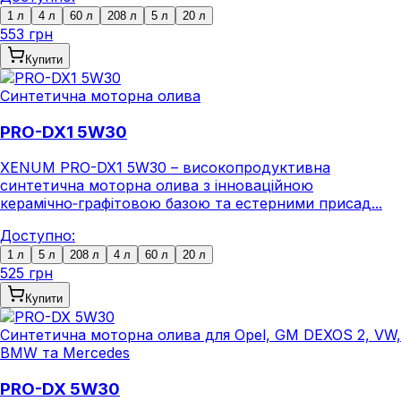
1 л
4 л
60 л
208 л
5 л
20 л
553 грн
Купити
Синтетична моторна олива
PRO-DX1 5W30
XENUM PRO-DX1 5W30 – високопродуктивна
синтетична моторна олива з інноваційною
керамічно‑графітовою базою та естерними присад...
Доступно:
1 л
5 л
208 л
4 л
60 л
20 л
525 грн
Купити
Синтетична моторна олива для Opel, GM DEXOS 2, VW,
BMW та Mercedes
PRO-DX 5W30