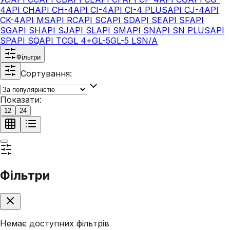
4
API CH
API CH-4
API CI-4
API CI-4 PLUS
API CJ-4
API
CK-4
API MS
API RC
API SC
API SD
API SE
API SF
API
SG
API SH
API SJ
API SL
API SM
API SN
API SN PLUS
API
SP
API SQ
API TC
GL 4+
GL-5
GL-5 LS
N/A
Фільтри
Сортування:
Показати:
12
24
Фільтри
Немає доступних фільтрів