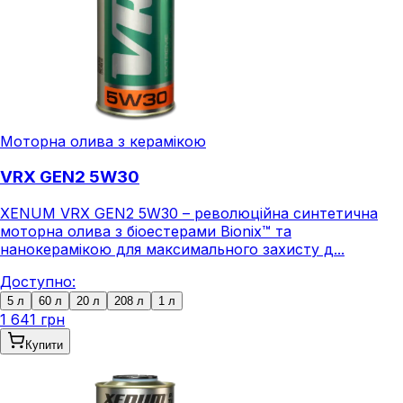
Моторна олива з керамікою
VRX GEN2 5W30
XENUM VRX GEN2 5W30 – революційна синтетична
моторна олива з біоестерами Bionix™ та
нанокерамікою для максимального захисту д...
Доступно:
5 л
60 л
20 л
208 л
1 л
1 641 грн
Купити