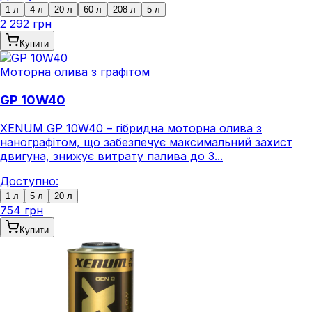
1 л
4 л
20 л
60 л
208 л
5 л
2 292 грн
Купити
Моторна олива з графітом
GP 10W40
XENUM GP 10W40 – гібридна моторна олива з
нанографітом, що забезпечує максимальний захист
двигуна, знижує витрату палива до 3...
Доступно:
1 л
5 л
20 л
754 грн
Купити