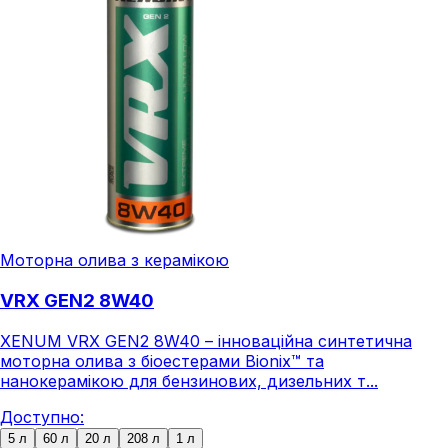
Моторна олива з керамікою
VRX GEN2 8W40
XENUM VRX GEN2 8W40 – інноваційна синтетична
моторна олива з біоестерами Bionix™ та
нанокерамікою для бензинових, дизельних т...
Доступно:
5 л
60 л
20 л
208 л
1 л