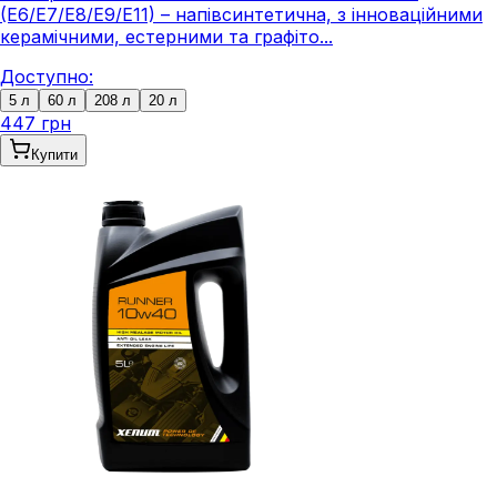
(E6/E7/E8/E9/E11) – напівсинтетична, з інноваційними
керамічними, естерними та графіто...
Доступно:
5 л
60 л
208 л
20 л
447 грн
Купити