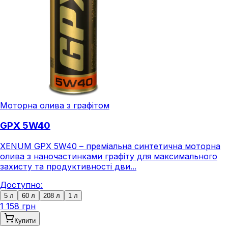
Моторна олива з графітом
GPX 5W40
XENUM GPX 5W40 – преміальна синтетична моторна
олива з наночастинками графіту для максимального
захисту та продуктивності дви...
Доступно:
5 л
60 л
208 л
1 л
1 158 грн
Купити