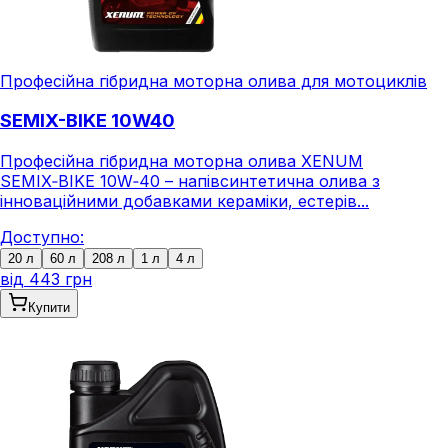
Професійна гібридна моторна олива для мотоциклів
SEMIX-BIKE 10W40
Професійна гібридна моторна олива XENUM
SEMIX‑BIKE 10W‑40 – напівсинтетична олива з
інноваційними добавками кераміки, естерів...
Доступно:
20 л
60 л
208 л
1 л
4 л
від
443 грн
Купити