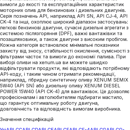
вимоги до якості та експлуатаційних характеристик
моторних олив для бензинових і дизельних двигунів.
Серія позначень API, наприклад API SN, API CJ‑4, API
CK‑4 та інші, охоплює широкий діапазон застосувань:
легкові бензинові двигуни, сучасні дизельні агрегати з
системою післязгоряння (DPF), важкі вантажівки та
позашляховики, а також двигуни з високим пробігом.
Кожна категорія встановлює мінімальні показники
захисту від зносу, стабільності окислення, сумісності з
фільтрами часток та вимоги до економії палива. При
виборі оливи на xenum.ua ви можете швидко
відфільтрувати продукти, які відповідають потрібному
API‑коду, і таким чином отримати рекомендації,
наприклад, гібридну синтетичну оливу XENUM SEMIX
5W40 (API SN) або дизельну оливу XENUM DIESEL
POWER 15W40 (API CK‑4) для вантажівок. Це дозволяє
професіоналам і автолюбителям підбирати мастило,
що гарантує оптимальну роботу двигуна,
довговічність та відповідність вимогам виробника.
Значення специфікацій
Усі
API CC
API CD
API CE
API CF
API CF-4
API CG
API CG-