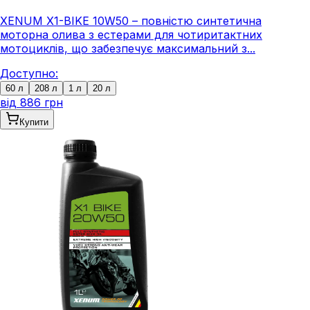
XENUM X1-BIKE 10W50 – повністю синтетична
моторна олива з естерами для чотиритактних
мотоциклів, що забезпечує максимальний з...
Доступно:
60 л
208 л
1 л
20 л
від
886 грн
Купити