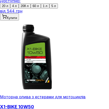
Доступно:
20 л
4 л
208 л
60 л
1 л
5 л
від
544 грн
Купити
Моторна олива з естерами для мотоциклів
X1-BIKE 10W50