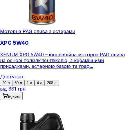
Моторна PAG олива з естерами
XPG 5W40
XENUM XPG 5W40 – інноваційна моторна PAG олива
на основі поліалкіленгліколю, з керамічними
присадками, естерною базою та граф...
Доступно:
20 л
60 л
1 л
4 л
208 л
від
881 грн
Купити