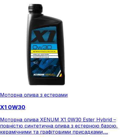
Моторна олива з естерами
X1 0W30
Моторна олива XENUM X1 0W30 Ester Hybrid –
повністю синтетична олива з естерною базою,
керамічними та графітовими присадками,...