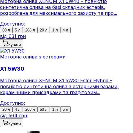
Моторна олива XENUM X1 0W40 – повністю
синтетична олива на базі складних естерів,
розроблена для максимального захисту та про...
Доступно:
60 л
5 л
208 л
20 л
1 л
4 л
від
631 грн
Купити
Моторна олива з естерами
X1 5W30
Моторна олива XENUM X1 5W30 Ester Hybrid –
повністю синтетична олива з естерними базами,
керамічними присадками та графітовим...
Доступно:
20 л
4 л
208 л
60 л
1 л
5 л
від
564 грн
Купити