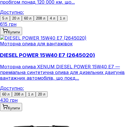
пробігом понад 120 000 км, що...
Доступно:
5 л
20 л
60 л
208 л
4 л
1 л
615 грн
Купити
Моторна олива для вантажівок
DIESEL POWER 15W40 E7 (2645020)
Моторна олива XENUM DIESEL POWER 15W40 E7 —
преміальна синтетична олива для дизельних двигунів
вантажних автомобілів, що поєд...
Доступно:
60 л
208 л
1 л
20 л
430 грн
Купити