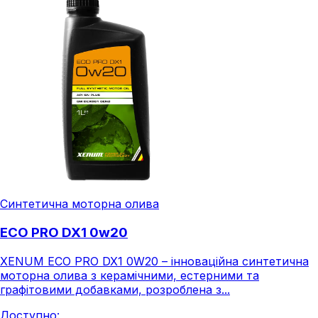
Синтетична моторна олива
ECO PRO DX1 0w20
XENUM ECO PRO DX1 0W20 – інноваційна синтетична
моторна олива з керамічними, естерними та
графітовими добавками, розроблена з...
Доступно: