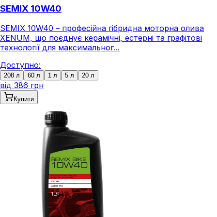
SEMIX 10W40
SEMIX 10W40 – професійна гібридна моторна олива
XENUM, що поєднує керамічні, естерні та графітові
технології для максимальног...
Доступно:
208 л
60 л
1 л
5 л
20 л
від
386 грн
Купити