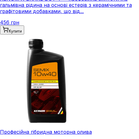
гальмівна рідина на основі естерів з керамічними та
графітовими добавками, що від...
456 грн
Купити
Професійна гібридна моторна олива