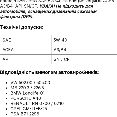
олива з в'язкістю SAE 5W-40 та специфікаціями ACEA
A3/B4, API SN/CF.
УВАГА! Не підходить для
автомобілів, оснащених дизельним сажовим
фільтром (DPF).
Технічні допуски:
SAE
5W-40
ACEA
A3/B4
API
SN / CF
Відповідність вимогам автовиробників:
VW 502.00 / 505.00
MB 229.3 / 226.5
BMW Longlife-01
PORSCHE A40
RENAULT RN 0700 / 0710
OPEL GM-LL-B-25
PSA B71 2296