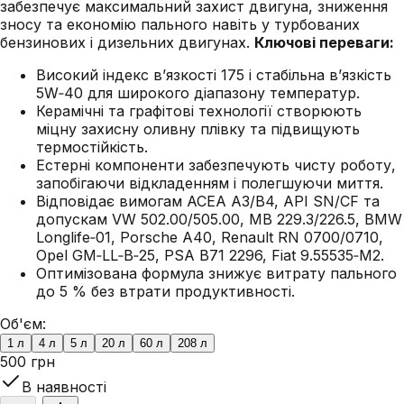
забезпечує максимальний захист двигуна, зниження
зносу та економію пального навіть у турбованих
бензинових і дизельних двигунах.
Ключові переваги:
Високий індекс в’язкості 175 і стабільна в’язкість
5W‑40 для широкого діапазону температур.
Керамічні та графітові технології створюють
міцну захисну оливну плівку та підвищують
термостійкість.
Естерні компоненти забезпечують чисту роботу,
запобігаючи відкладенням і полегшуючи миття.
Відповідає вимогам ACEA A3/B4, API SN/CF та
допускам VW 502.00/505.00, MB 229.3/226.5, BMW
Longlife‑01, Porsche A40, Renault RN 0700/0710,
Opel GM‑LL‑B‑25, PSA B71 2296, Fiat 9.55535‑M2.
Оптимізована формула знижує витрату пального
до 5 % без втрати продуктивності.
Об'єм:
1 л
4 л
5 л
20 л
60 л
208 л
500 грн
В наявності