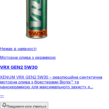
Немає в наявності
Моторна олива з керамікою
VRX GEN2 5W30
XENUM VRX GEN2 5W30 – революційна синтетична
моторна олива з біоестерами Bionix™ та
нанокерамікою для максимального захисту д...
—
Повідомити коли з'явиться