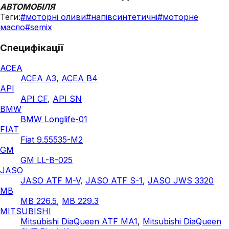
АВТОМОБІЛЯ
Теги:
#
моторні оливи
#
напівсинтетичні
#
моторне
масло
#
semix
Специфікації
ACEA
ACEA A3
,
ACEA B4
API
API CF
,
API SN
BMW
BMW Longlife-01
FIAT
Fiat 9.55535-M2
GM
GM LL-B-025
JASO
JASO ATF M-V
,
JASO ATF S-1
,
JASO JWS 3320
MB
MB 226.5
,
MB 229.3
MITSUBISHI
Mitsubishi DiaQueen ATF MA1
,
Mitsubishi DiaQueen