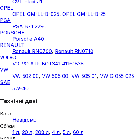
CVT Fluid J1
OPEL
OPEL GM-LL-B-025
,
OPEL GM-LL-B-25
PSA
PSA B71 2296
PORSCHE
Porsche A40
RENAULT
Renault RN0700
,
Renault RN0710
VOLVO
VOLVO ATF BOT341 #1161838
VW
VW 502 00
,
VW 505 00
,
VW 505 01
,
VW G 055 025
SAE
5W-40
Технічні дані
Вага
Невідомо
Об'єм
1 л
,
20 л
,
208 л
,
4 л
,
5 л
,
60 л
Бренд