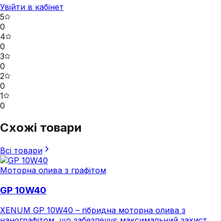
Увійти в кабінет
5
0
4
0
3
0
2
0
1
0
Схожі товари
Всі товари
Моторна олива з графітом
GP 10W40
XENUM GP 10W40 – гібридна моторна олива з
нанографітом, що забезпечує максимальний захист