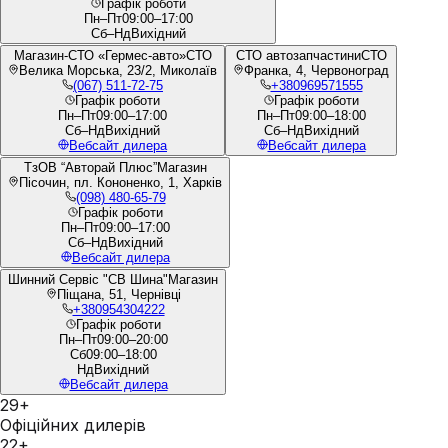
Графік роботи
Пн–Пт
09:00–17:00
Сб–Нд
Вихідний
Магазин-СТО «Гермес-авто»
СТО
СТО автозапчастини
СТО
Велика Морська, 23/2, Миколаїв
Франка, 4, Червоноград
(067) 511-72-75
+380969571555
Графік роботи
Графік роботи
Пн–Пт
09:00–17:00
Пн–Пт
09:00–18:00
Сб–Нд
Вихідний
Сб–Нд
Вихідний
Вебсайт дилера
Вебсайт дилера
ТзОВ “Авторай Плюс”
Магазин
Пісочин, пл. Кононенко, 1, Харків
(098) 480-65-79
Графік роботи
Пн–Пт
09:00–17:00
Сб–Нд
Вихідний
Вебсайт дилера
Шинний Сервіс "СВ Шина"
Магазин
Піщана, 51, Чернівці
+380954304222
Графік роботи
Пн–Пт
09:00–20:00
Сб
09:00–18:00
Нд
Вихідний
Вебсайт дилера
29+
Офіційних дилерів
22+