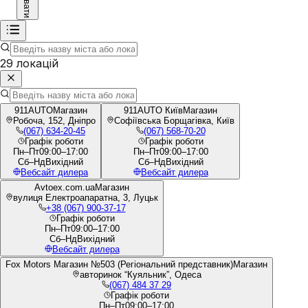
Сховати
29
локацій
911AUTO
Магазин
911AUTO Київ
Магазин
Робоча, 152, Дніпро
Софіївська Борщагівка, Київ
(067) 634-20-45
(067) 568-70-20
Графік роботи
Графік роботи
Пн–Пт
09:00–17:00
Пн–Пт
09:00–17:00
Сб–Нд
Вихідний
Сб–Нд
Вихідний
Вебсайт дилера
Вебсайт дилера
Avtoex.com.ua
Магазин
вулиця Електроапаратна, 3, Луцьк
+38 (067) 900-37-17
Графік роботи
Пн–Пт
09:00–17:00
Сб–Нд
Вихідний
Вебсайт дилера
Fox Motors Магазин №503 (Регіональний представник)
Магазин
авторинок “Куяльник”, Одеса
(067) 484 37 29
Графік роботи
Пн–Пт
09:00–17:00