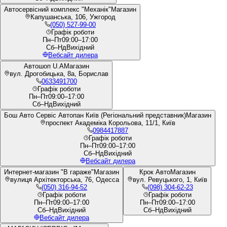
Автосервісний комплекс "Механік"
Магазин
Капушанська, 106, Ужгород
(050) 527-99-00
Графік роботи
Пн–Пт
09:00–17:00
Сб–Нд
Вихідний
Вебсайт дилера
Автошоп U.A
Магазин
вул. Дрогобицька, 8а, Борислав
0633491700
Графік роботи
Пн–Пт
09:00–17:00
Сб–Нд
Вихідний
Бош Авто Сервіс Автопан Київ (Регіональний представник)
Магазин
проспект Академіка Корольова, 11/1, Київ
0984417887
Графік роботи
Пн–Пт
09:00–17:00
Сб–Нд
Вихідний
Вебсайт дилера
Интернет-магазин "В гараже"
Магазин
Крок Авто
Магазин
вулиця Архітекторська, 76, Одесса
вул. Ревуцького, 1, Київ
(050) 316-94-52
(098) 304-62-23
Графік роботи
Графік роботи
Пн–Пт
09:00–17:00
Пн–Пт
09:00–17:00
Сб–Нд
Вихідний
Сб–Нд
Вихідний
Вебсайт дилера