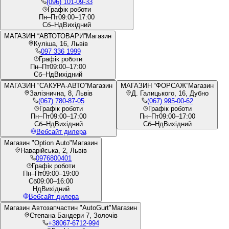
(096) 101-09-33
Графік роботи
Пн–Пт
09:00–17:00
Сб–Нд
Вихідний
МАГАЗИН “АВТОТОВАРИ”
Магазин
Куліша, 16, Львів
097 336 1999
Графік роботи
Пн–Пт
09:00–17:00
Сб–Нд
Вихідний
МАГАЗИН “САКУРА-АВТО”
Магазин
МАГАЗИН “ФОРСАЖ”
Магазин
Залізнична, 8, Львів
Д. Галицького, 16, Дубно
(067) 780-87-05
(067) 995-00-62
Графік роботи
Графік роботи
Пн–Пт
09:00–17:00
Пн–Пт
09:00–17:00
Сб–Нд
Вихідний
Сб–Нд
Вихідний
Вебсайт дилера
Магазин "Option Auto"
Магазин
Наварійська, 2, Львів
0976800401
Графік роботи
Пн–Пт
09:00–19:00
Сб
09:00–16:00
Нд
Вихідний
Вебсайт дилера
Магазин Автозапчастин "AutoGurt"
Магазин
Степана Бандери 7, Золочів
+38067-6712-994