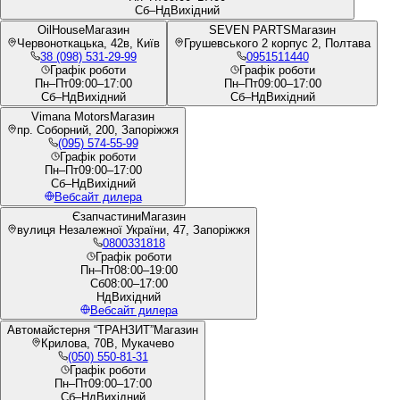
Сб–Нд
Вихідний
OilHouse
Магазин
SEVEN PARTS
Магазин
Червоноткацька, 42в, Київ
Грушевського 2 корпус 2, Полтава
38 (098) 531-29-99
0951511440
Графік роботи
Графік роботи
Пн–Пт
09:00–17:00
Пн–Пт
09:00–17:00
Сб–Нд
Вихідний
Сб–Нд
Вихідний
Vimana Motors
Магазин
пр. Соборний, 200, Запоріжжя
(095) 574-55-99
Графік роботи
Пн–Пт
09:00–17:00
Сб–Нд
Вихідний
Вебсайт дилера
Єзапчастини
Магазин
вулиця Незалежної України, 47, Запоріжжя
0800331818
Графік роботи
Пн–Пт
08:00–19:00
Сб
08:00–17:00
Нд
Вихідний
Вебсайт дилера
Автомайстерня “ТРАНЗИТ”
Магазин
Крилова, 70В, Мукачево
(050) 550-81-31
Графік роботи
Пн–Пт
09:00–17:00
Сб–Нд
Вихідний