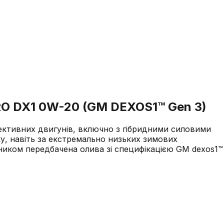
O DX1 0W-20 (GM DEXOS1™ Gen 3)
ективних двигунів, включно з гібридними силовими
ку, навіть за екстремально низьких зимових
ником передбачена олива зі специфікацією GM dexos1™