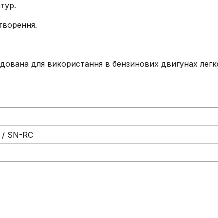
тур.
утворення.
ована для використання в бензинових двигунах легко
C / SN-RC