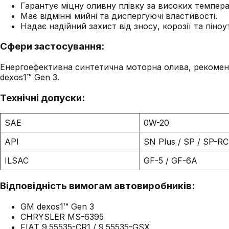
Гарантує міцну оливну плівку за високих темпера
Має відмінні мийні та диспергуючі властивості.
Надає надійний захист від зносу, корозії та піно
Сфери застосування:
Енергоефективна синтетична моторна олива, рекоменд
dexos1™ Gen 3.
Технічні допуски:
SAE
0W-20
API
SN Plus / SP / SP-R
ILSAC
GF-5 / GF-6A
Відповідність вимогам автовиробників:
GM dexos1™ Gen 3
CHRYSLER MS-6395
FIAT 9.55535-CR1 / 9.55535-GSX