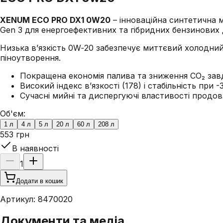
XENUM ECO PRO DX1 0W20
– інноваційна синтетична 
Gen 3 для енергоефективних та гібридних бензинових 
Низька в’язкість 0W‑20 забезпечує миттєвий холодний 
піноутворення.
Покращена економія палива та зниження CO₂ зав
Високий індекс в’язкості (178) і стабільність при -
Сучасні мийні та диспергуючі властивості продо
Об'єм:
1 л
4 л
5 л
20 л
60 л
208 л
553 грн
В наявності
1
Додати в кошик
Артикул:
8470020
Документи та медіа