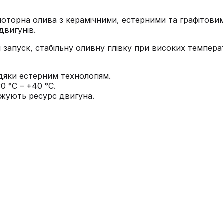
моторна олива з керамічними, естерними та графітов
двигунів.
запуск, стабільну оливну плівку при високих температ
дяки естерним технологіям.
30 °C – +40 °C.
вжують ресурс двигуна.