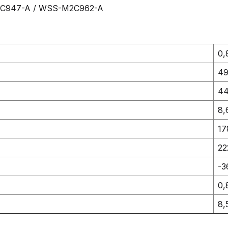
C947-A / WSS-M2C962-A
0,
49
44
8,
17
22
-3
0
8,