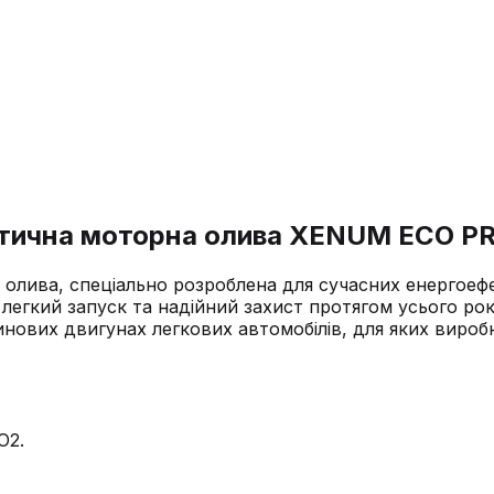
етична моторна олива XENUM ECO PR
олива, спеціально розроблена для сучасних енергоеф
є легкий запуск та надійний захист протягом усього ро
нових двигунах легкових автомобілів, для яких вироб
O2.