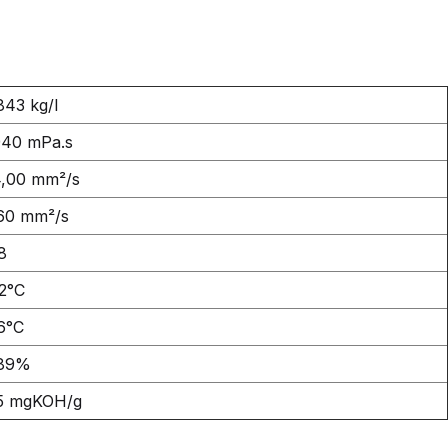
843 kg/l
40 mPa.s
,00 mm²/s
60 mm²/s
8
2°C
6°C
,89%
5 mgKOH/g