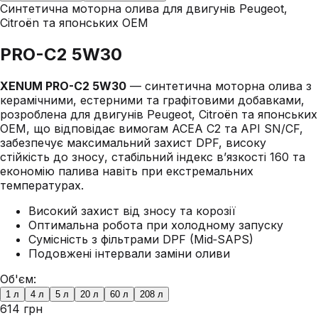
Синтетична моторна олива для двигунів Peugeot,
Citroën та японських OEM
PRO-C2 5W30
XENUM PRO-C2 5W30
— синтетична моторна олива з
керамічними, естерними та графітовими добавками,
розроблена для двигунів Peugeot, Citroën та японських
OEM, що відповідає вимогам ACEA C2 та API SN/CF,
забезпечує максимальний захист DPF, високу
стійкість до зносу, стабільний індекс в’язкості 160 та
економію палива навіть при екстремальних
температурах.
Високий захист від зносу та корозії
Оптимальна робота при холодному запуску
Сумісність з фільтрами DPF (Mid‑SAPS)
Подовжені інтервали заміни оливи
Об'єм:
1 л
4 л
5 л
20 л
60 л
208 л
614 грн