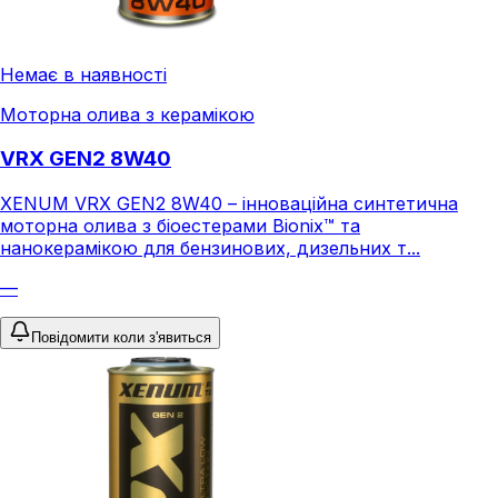
Немає в наявності
Моторна олива з керамікою
VRX GEN2 8W40
XENUM VRX GEN2 8W40 – інноваційна синтетична
моторна олива з біоестерами Bionix™ та
нанокерамікою для бензинових, дизельних т...
—
Повідомити коли з'явиться