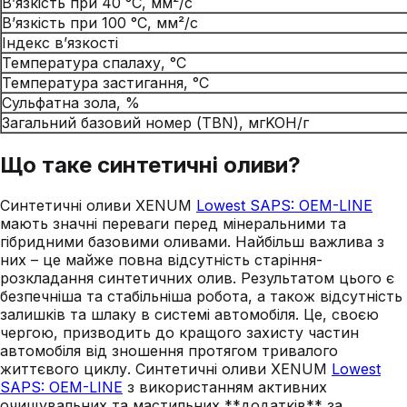
В’язкість при 40 °C, мм²/с
В’язкість при 100 °C, мм²/с
Індекс в’язкості
Температура спалаху, °C
Температура застигання, °C
Сульфатна зола, %
Загальний базовий номер (TBN), мгKOH/г
Що таке синтетичні оливи?
Синтетичні оливи XENUM
Lowest SAPS: OEM-LINE
мають значні переваги перед мінеральними та
гібридними базовими оливами. Найбільш важлива з
них – це майже повна відсутність старіння-
розкладання синтетичних олив. Результатом цього є
безпечніша та стабільніша робота, а також відсутність
залишків та шлаку в системі автомобіля. Це, своєю
чергою, призводить до кращого захисту частин
автомобіля від зношення протягом тривалого
життєвого циклу. Синтетичні оливи XENUM
Lowest
SAPS: OEM-LINE
з використанням активних
очищувальних та мастильних **додатків** за