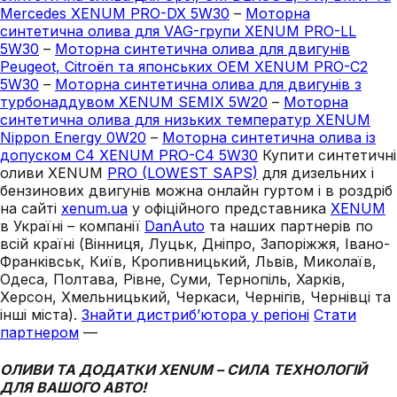
Mercedes XENUM PRO-DX 5W30
–
Моторна
синтетична олива для VAG-групи XENUM PRO-LL
5W30
–
Моторна синтетична олива для двигунів
Peugeot, Citroën та японських OEM XENUM PRO-C2
5W30
–
Моторна синтетична олива для двигунів з
турбонаддувом XENUM SEMIX 5W20
–
Моторна
синтетична олива для низьких температур XENUM
Nippon Energy 0W20
–
Моторна синтетична олива із
допуском C4 XENUM PRO-C4 5W30
Купити синтетичні
оливи XENUM
PRO (LOWEST SAPS)
для дизельних і
бензинових двигунів можна онлайн гуртом і в роздріб
на сайті
xenum.ua
у офіційного представника
XENUM
в Україні – компанії
DanAuto
та наших партнерів по
всій країні (Вінниця, Луцьк, Дніпро, Запоріжжя, Івано-
Франківськ, Київ, Кропивницький, Львів, Миколаїв,
Одеса, Полтава, Рівне, Суми, Тернопіль, Харків,
Херсон, Хмельницький, Черкаси, Чернігів, Чернівці та
інші міста).
Знайти дистриб’ютора у регіоні
Стати
партнером
—
ОЛИВИ ТА ДОДАТКИ XENUM – СИЛА ТЕХНОЛОГІЙ
ДЛЯ ВАШОГО АВТО!