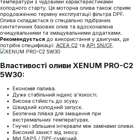
температури з чудовими характеристиками
холодного старту. Ця моторна олива також сприяє
продовженню терміну експлуатації фільтра DPF.
Олива складається із спеціально підібраних
синтетичних базових олив та вдосконалена
очищувальними та змащувальними додатками.
Рекомендується
до використання у двигунах, де
потрібні специфікації:
ACEA C2
та
API SN/CF
.
Властивості оливи XENUM PRO-C2
5W30:
Економія палива.
Дуже стабільний індекс в'язкості.
Висока стійкість до зсуву.
Швидкий холодний запуск.
Безпечна плівка для змащення при
екстремальних температурах.
Гнучкі і збільшені інтервали між замінами оливи.
Високий захист від зносу.
Mid SAPS / DPF-сумісний.