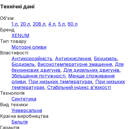
Технічні дані
Об'єм
1 л
,
20 л
,
208 л
,
4 л
,
5 л
,
60 л
Бренд
XENUM
Тип товару
Моторні оливи
Властивості
Антикорозійність
,
Антиокислення
,
Біодизель
,
Біодизель
,
Високотемпературне змащення
,
Для
бензинових двигунів
,
Для дизельних двигунів
,
Збільшення потужності
,
Менше споживання
оливи
,
При низьких температурах
,
При низьких
температурах
,
Стабільний індекс в'язкості
Технологія
Синтетика
Вид техніки
Універсальна
Країна виробництва
Бельгія
Гарантія