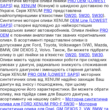
синтетичні моторні оливи лінійки
PRO OEM (LOWEST
SAPS)
від
XENUM
(Ксенум) із швидкою доставкою по
Україні. Серія XENUM
PRO
представлена
найпопулярнішими в’язкостями (
0W20
,
5W20
,
5W30
).
Синтетичні моторні оливи XENUM
OEM Line (LOWEST
SAPS)
створені відповідно до найжорсткіших
заводських вимог автовиробників. Оливи лінійки
PRO
OEM
є повними аналогами так званих «оригінальних
олив». В асортименті представлені оливи із
допусками для: Ford, Toyota, Volkswagen (VW), Mazda,
BMW, GM DEXOS 2, Volvo. Також, Ви можете підібрати
оливу із цієї лінійки за в’язкістю:
0W20
,
5W20
,
5W30
.
Оливи мають чудові показники роботи при складних
умовах у двигуні, радикально знижують споживання
пального двигуном і зменшують старіння деталей.
Серія XENUM
PRO OEM (LOWEST SAPS)
моторних
синтетичних олив від XENUM надійно захищає Ваш
двигун від зносу і пошкоджень, при цьому
покращуючи його характеристики. Ви можете обрати
оливу, яка підійде саме для Вашого двигуна, з
асортименту на нашому сайті: –
Моторна синтетична
олива для FORD XENUM PRO-F 5W30
–
Моторна
синтетична олива для Opel, GM DEXOS 2, VW, BMW та