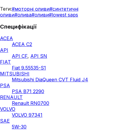
Теги:
#
моторні оливи
#
синтетичні
оливи
#
олива
#
оливи
#
lowest saps
Специфікації
ACEA
ACEA C2
API
API CF
,
API SN
FIAT
Fiat 9.55535-S1
MITSUBISHI
Mitsubishi DiaQueen CVT Fluid J4
PSA
PSA B71 2290
RENAULT
Renault RN0700
VOLVO
VOLVO 97341
SAE
5W-30