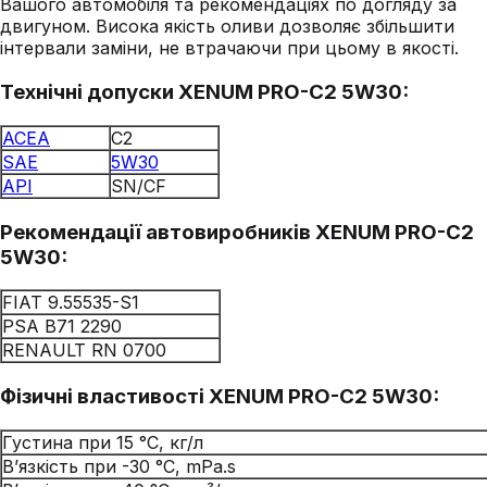
Вашого автомобіля та рекомендаціях по догляду за
двигуном. Висока якість оливи дозволяє збільшити
інтервали заміни, не втрачаючи при цьому в якості.
Технічні допуски XENUM PRO-C2 5W30
:
ACEA
C2
SAE
5W30
API
SN/CF
Рекомендації автовиробників XENUM PRO-C2
5W30
:
FIAT 9.55535-S1
PSA B71 2290
RENAULT RN 0700
Фізичні властивості XENUM PRO-C2 5W30
:
Густина при 15 °C, кг/л
В’язкість при -30 °C, mPa.s