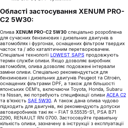
Області застосування XENUM PRO-
C2 5W30:
Олива
XENUM PRO-C2 5W30
спеціально розроблена
для сучасних бензинових і дизельних двигунів в
автомобілях і фургонах, оснащених фільтром твердих
часток та / або каталітичним перетворювачем.
Спеціальні технології
LOWEST SAPS
продовжують
термін служби оливи. Якщо дозволяє виробник
автомобіля, олива дозволяє подовжені інтервали
заміни оливи. Спеціально рекомендується для
бензинових і дизельних двигунів Peugeot та Citroën,
оснащених фільтрами DPF, а також для більшості
японських OEM's, включаючи Toyota, Honda, Subaru
та Nissan, які потребують специфікації оливи
ACEA C2
та в’язкість
SAE 5W30
. А також дана олива чудово
підходить для двигунів, які рекомендують допуски
автовиробників такі як – FIAT 9.55535-S1,
PSA B71
2290,
RENAULT RN 0700
. Застосовуйте правильну
кількість оливи, зазначену в інструкції з експлуатації