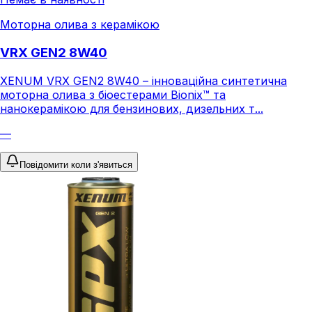
Моторна олива з керамікою
VRX GEN2 8W40
XENUM VRX GEN2 8W40 – інноваційна синтетична
моторна олива з біоестерами Bionix™ та
нанокерамікою для бензинових, дизельних т...
—
Повідомити коли з'явиться