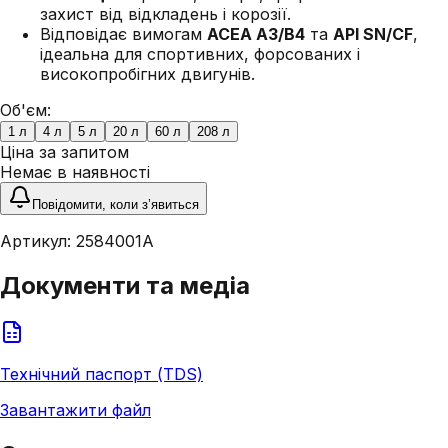
захист від відкладень і корозії.
Відповідає вимогам
ACEA A3/B4
та
API SN/CF
,
ідеальна для спортивних, форсованих і
високопробігних двигунів.
Об'єм:
1 л
4 л
5 л
20 л
60 л
208 л
Ціна за запитом
Немає в наявності
Повідомити, коли з’явиться
Артикул:
2584001A
Документи та медіа
Технічний паспорт (TDS)
Завантажити файл