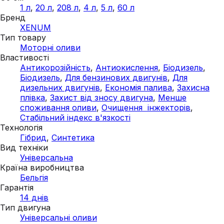
1 л
,
20 л
,
208 л
,
4 л
,
5 л
,
60 л
Бренд
XENUM
Тип товару
Моторні оливи
Властивості
Антикорозійність
,
Антиокислення
,
Біодизель
,
Біодизель
,
Для бензинових двигунів
,
Для
дизельних двигунів
,
Економія палива
,
Захисна
плівка
,
Захист від зносу двигуна
,
Менше
споживання оливи
,
Очищення інжекторів
,
Стабільний індекс в'язкості
Технологія
Гібрид
,
Синтетика
Вид техніки
Універсальна
Країна виробництва
Бельгія
Гарантія
14 днів
Тип двигуна
Універсальні оливи