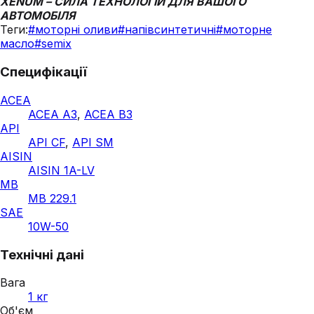
XENUM – СИЛА ТЕХНОЛОГІЙ ДЛЯ ВАШОГО
АВТОМОБІЛЯ
Теги:
#
моторні оливи
#
напівсинтетичні
#
моторне
масло
#
semix
Специфікації
ACEA
ACEA A3
,
ACEA B3
API
API CF
,
API SM
AISIN
AISIN 1A-LV
MB
MB 229.1
SAE
10W-50
Технічні дані
Вага
1 кг
Об'єм