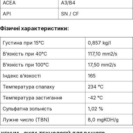
ACEA
A3/B4
API
SN / CF
Фізичні характеристики:
Густина при 15°C
0,857 kg/l
В’язкість при 40°C
117,10 mm2/s
В’язкість при 100°C
17,50 mm2/s
Індекс в’язкості
165
Температура спалаху
234 °C
Температура застигання
-42 °C
Сульфатна зольність
1,02 %
Лужне число (TBN)
8,0 mgKOH/g