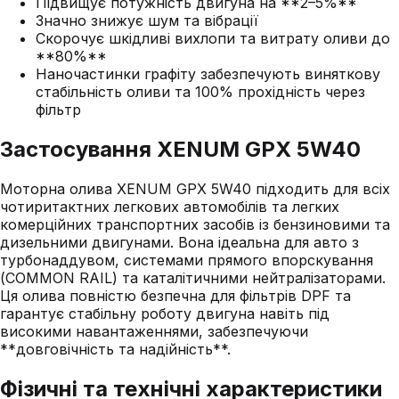
Підвищує потужність двигуна на **2–5%**
Значно знижує шум та вібрації
Скорочує шкідливі вихлопи та витрату оливи до
**80%**
Наночастинки графіту забезпечують виняткову
стабільність оливи та 100% прохідність через
фільтр
Застосування XENUM GPX 5W40
Моторна олива XENUM GPX 5W40 підходить для всіх
чотиритактних легкових автомобілів та легких
комерційних транспортних засобів із бензиновими та
дизельними двигунами. Вона ідеальна для авто з
турбонаддувом, системами прямого впорскування
(COMMON RAIL) та каталітичними нейтралізаторами.
Ця олива повністю безпечна для фільтрів DPF та
гарантує стабільну роботу двигуна навіть під
високими навантаженнями, забезпечуючи
**довговічність та надійність**.
Фізичні та технічні характеристики