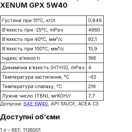
XENUM GPX 5W40
Густина при 15°C, кг/л
0,849
В’язкість при -25°C, mPa·s
4660
В’язкість при 40°C, мм²/с
92,1
В’язкість при 100°C, мм²/с
15,9
Індекс в’язкості
186
Динамічна в’язкість (HTHS), mPa·s
4
Температура застигання, °C
-42
Температура спалаху, °C
216
Лужне число (TBN), мгKOH/г
7,7
Допуски:
SAE 5W40
, API SN/CF, ACEA C3
Доступні об’єми
1 л – REF. 1136001