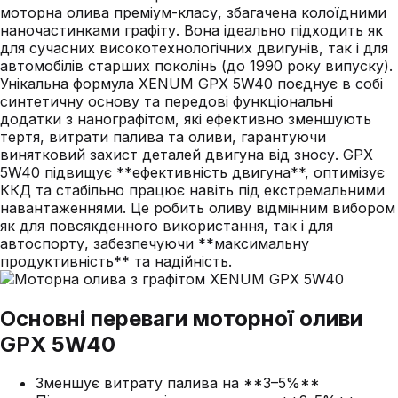
моторна олива преміум-класу, збагачена колоїдними
наночастинками графіту. Вона ідеально підходить як
для сучасних високотехнологічних двигунів, так і для
автомобілів старших поколінь (до 1990 року випуску).
Унікальна формула XENUM GPX 5W40 поєднує в собі
синтетичну основу та передові функціональні
додатки з нанографітом, які ефективно зменшують
тертя, витрати палива та оливи, гарантуючи
винятковий захист деталей двигуна від зносу. GPX
5W40 підвищує **ефективність двигуна**, оптимізує
ККД та стабільно працює навіть під екстремальними
навантаженнями. Це робить оливу відмінним вибором
як для повсякденного використання, так і для
автоспорту, забезпечуючи **максимальну
продуктивність** та надійність.
Основні переваги моторної оливи
GPX 5W40
Зменшує витрату палива на **3–5%**