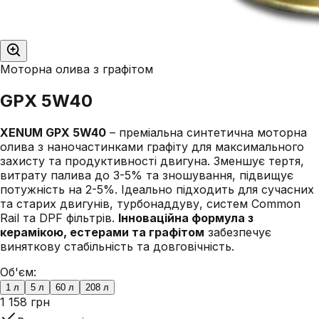
Моторна олива з графітом
GPX 5W40
XENUM GPX 5W40
– преміальна синтетична моторна
олива з наночастинками графіту для максимального
захисту та продуктивності двигуна. Зменшує тертя,
витрату палива до 3-5% та зношування, підвищує
потужність на 2-5%. Ідеально підходить для сучасних
та старих двигунів, турбонаддуву, систем Common
Rail та DPF фільтрів.
Інноваційна формула з
керамікою, естерами та графітом
забезпечує
виняткову стабільність та довговічність.
Об'єм:
1 л
5 л
60 л
208 л
1 158 грн