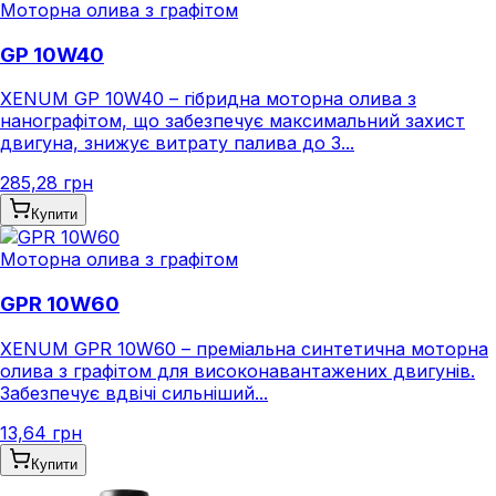
Моторна олива з графітом
GP 10W40
XENUM GP 10W40 – гібридна моторна олива з
нанографітом, що забезпечує максимальний захист
двигуна, знижує витрату палива до 3...
285,28 грн
Купити
Моторна олива з графітом
GPR 10W60
XENUM GPR 10W60 – преміальна синтетична моторна
олива з графітом для високонавантажених двигунів.
Забезпечує вдвічі сильніший...
13,64 грн
Купити