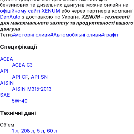
бензинових та дизельних двигунів можна онлайн на
офіційному сайті XENUM
або через партнерів компанії
DanAuto
з доставкою по Україні.
XENUM – технології
для максимального захисту та продуктивності вашого
двигуна
Теги:
#
моторні оливи
#
Автомобільні оливи
#
графіт
Специфікації
ACEA
ACEA C3
API
API CF
,
API SN
AISIN
AISIN M315-2013
SAE
5W-40
Технічні дані
Об'єм
1 л
,
208 л
,
5 л
,
60 л