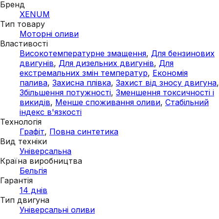
Бренд
XENUM
Тип товару
Моторні оливи
Властивості
Високотемпературне змащення
,
Для бензинових
двигунів
,
Для дизельних двигунів
,
Для
екстремальних змін температур
,
Економія
палива
,
Захисна плівка
,
Захист від зносу двигуна
,
Збільшення потужності
,
Зменшення токсичності і
викидів
,
Менше споживання оливи
,
Стабільний
індекс в'язкості
Технологія
Графіт
,
Повна синтетика
Вид техніки
Універсальна
Країна виробництва
Бельгія
Гарантія
14 днів
Тип двигуна
Універсальні оливи