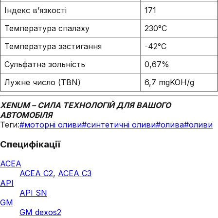
Індекс в’язкості
171
Температура спалаху
230°C
Температура застигання
-42°C
Сульфатна зольність
0,67%
Лужне число (TBN)
6,7 mgKOH/g
XENUM – СИЛА ТЕХНОЛОГІЙ ДЛЯ ВАШОГО
АВТОМОБІЛЯ
Теги:
#
моторні оливи
#
синтетичні оливи
#
олива
#
оливи
Специфікації
ACEA
ACEA C2
,
ACEA C3
API
API SN
GM
GM dexos2