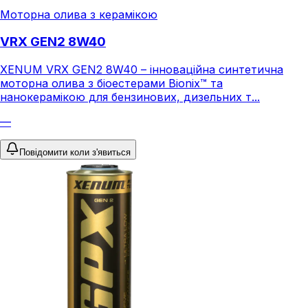
Моторна олива з керамікою
VRX GEN2 8W40
XENUM VRX GEN2 8W40 – інноваційна синтетична
моторна олива з біоестерами Bionix™ та
нанокерамікою для бензинових, дизельних т...
—
Повідомити коли з'явиться