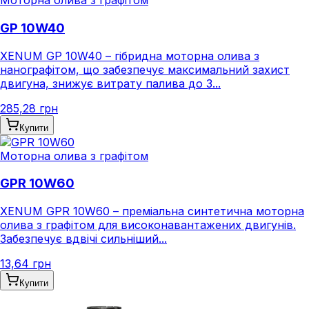
Моторна олива з графітом
GP 10W40
XENUM GP 10W40 – гібридна моторна олива з
нанографітом, що забезпечує максимальний захист
двигуна, знижує витрату палива до 3...
285,28 грн
Купити
Моторна олива з графітом
GPR 10W60
XENUM GPR 10W60 – преміальна синтетична моторна
олива з графітом для високонавантажених двигунів.
Забезпечує вдвічі сильніший...
13,64 грн
Купити