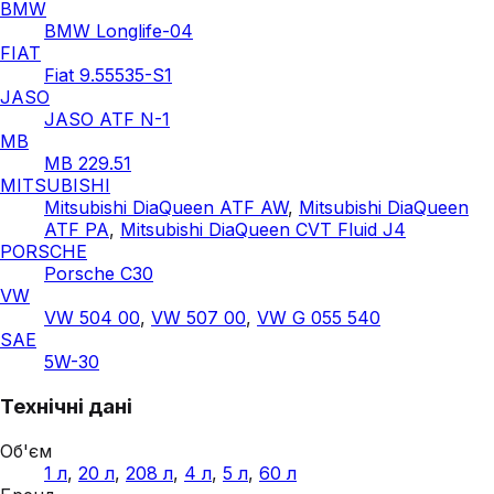
BMW
BMW Longlife-04
FIAT
Fiat 9.55535-S1
JASO
JASO ATF N-1
MB
MB 229.51
MITSUBISHI
Mitsubishi DiaQueen ATF AW
,
Mitsubishi DiaQueen
ATF PA
,
Mitsubishi DiaQueen CVT Fluid J4
PORSCHE
Porsche C30
VW
VW 504 00
,
VW 507 00
,
VW G 055 540
SAE
5W-30
Технічні дані
Об'єм
1 л
,
20 л
,
208 л
,
4 л
,
5 л
,
60 л