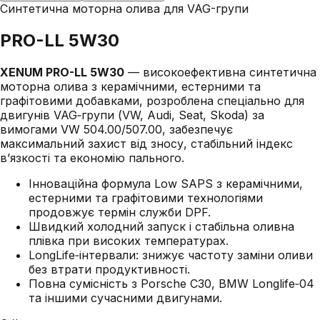
Синтетична моторна олива для VAG-групи
PRO-LL 5W30
XENUM PRO-LL 5W30
— високоефективна синтетична
моторна олива з керамічними, естерними та
графітовими добавками, розроблена спеціально для
двигунів VAG‑групи (VW, Audi, Seat, Skoda) за
вимогами VW 504.00/507.00, забезпечує
максимальний захист від зносу, стабільний індекс
в’язкості та економію пального.
Інноваційна формула Low SAPS з керамічними,
естерними та графітовими технологіями
продовжує термін служби DPF.
Швидкий холодний запуск і стабільна оливна
плівка при високих температурах.
LongLife‑інтервали: знижує частоту заміни оливи
без втрати продуктивності.
Повна сумісність з Porsche C30, BMW Longlife‑04
та іншими сучасними двигунами.