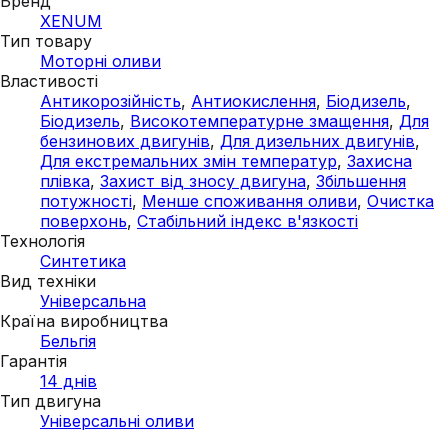
Бренд
XENUM
Тип товару
Моторні оливи
Властивості
Антикорозійність
,
Антиокислення
,
Біодизель
,
Біодизель
,
Високотемпературне змащення
,
Для
бензинових двигунів
,
Для дизельних двигунів
,
Для екстремальних змін температур
,
Захисна
плівка
,
Захист від зносу двигуна
,
Збільшення
потужності
,
Менше споживання оливи
,
Очистка
поверхонь
,
Стабільний індекс в'язкості
Технологія
Синтетика
Вид техніки
Універсальна
Країна виробництва
Бельгія
Гарантія
14 днів
Тип двигуна
Універсальні оливи