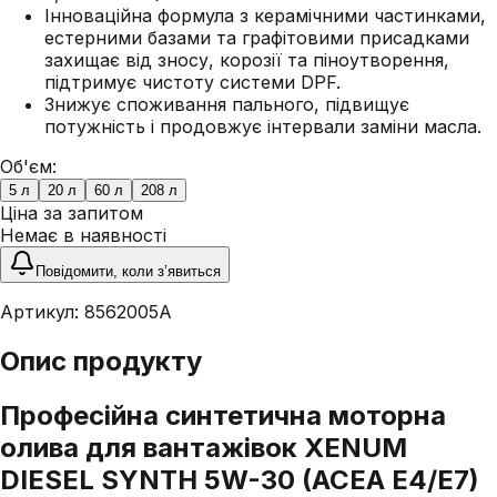
Інноваційна формула з керамічними частинками,
естерними базами та графітовими присадками
захищає від зносу, корозії та піноутворення,
підтримує чистоту системи DPF.
Знижує споживання пального, підвищує
потужність і продовжує інтервали заміни масла.
Об'єм:
5 л
20 л
60 л
208 л
Ціна за запитом
Немає в наявності
Повідомити, коли з’явиться
Артикул:
8562005A
Опис продукту
Професійна синтетична моторна
олива для вантажівок XENUM
DIESEL SYNTH 5W-30 (ACEA E4/E7)