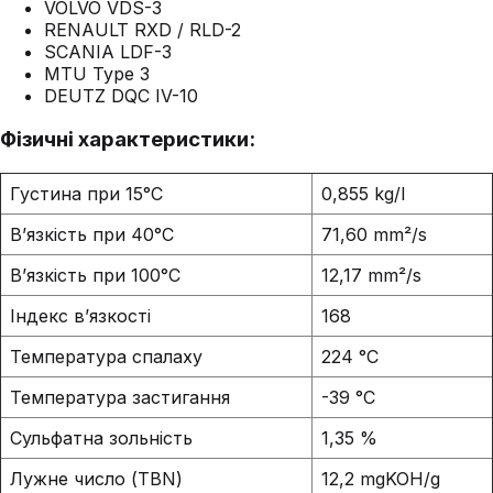
VOLVO VDS-3
RENAULT RXD / RLD-2
SCANIA LDF-3
MTU Type 3
DEUTZ DQC IV-10
Фізичні характеристики:
Густина при 15°C
0,855 kg/l
В’язкість при 40°C
71,60 mm²/s
В’язкість при 100°C
12,17 mm²/s
Індекс в’язкості
168
Температура спалаху
224 °C
Температура застигання
-39 °C
Сульфатна зольність
1,35 %
Лужне число (TBN)
12,2 mgKOH/g