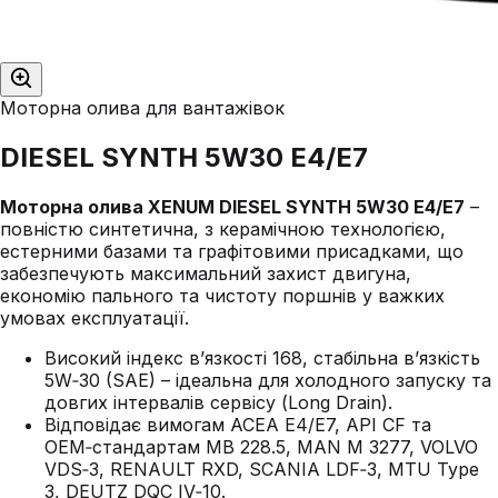
Моторна олива для вантажівок
DIESEL SYNTH 5W30 E4/E7
Моторна олива XENUM DIESEL SYNTH 5W30 E4/E7
–
повністю синтетична, з керамічною технологією,
естерними базами та графітовими присадками, що
забезпечують максимальний захист двигуна,
економію пального та чистоту поршнів у важких
умовах експлуатації.
Високий індекс в’язкості 168, стабільна в’язкість
5W‑30 (SAE) – ідеальна для холодного запуску та
довгих інтервалів сервісу (Long Drain).
Відповідає вимогам ACEA E4/E7, API CF та
OEM‑стандартам MB 228.5, MAN M 3277, VOLVO
VDS‑3, RENAULT RXD, SCANIA LDF‑3, MTU Type
3, DEUTZ DQC IV‑10.