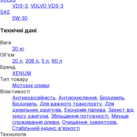
VDS-3
,
VOLVO VDS-3
SAE
5W-30
Технічні дані
Вага
20 кг
Об'єм
20 л
,
208 л
,
5 л
,
60 л
Бренд
XENUM
Тип товару
Моторні оливи
Властивості
Антикорозійність
,
Антиокислення
,
Біодизель
,
Біодизель
,
Для важкого транспорту
,
Для
дизельних двигунів
,
Економія палива
,
Захист від
зносу двигуна
,
Збільшення потужності
,
Менше
споживання оливи
,
Очищення інжекторів
,
Стабільний індекс в'язкості
Технологія