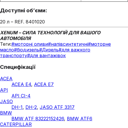
Доступні об’єми:
20 л – REF. 8401020
XENUM – СИЛА ТЕХНОЛОГІЙ ДЛЯ ВАШОГО
АВТОМОБІЛЯ
Теги:
#
моторні оливи
#
напівсинтетичні
#
моторне
масло
#
біодизель
#
Дизель
#
для важкого
транспорту
#
для вантажівок
Специфікації
ACEA
ACEA E4
,
ACEA E7
API
API CI-4
JASO
DH-1
,
DH-2
,
JASO ATF 3317
BMW
BMW ATF 83222152426
,
BMW ATF6
CATERPILLAR