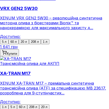
VRX GEN2 5W30
XENUM VRX GEN2 5W30 – революційна синтетична
моторна олива з біоестерами Bionix™ та
нанокерамікою для максимального захисту д...
Доступно:
5 л
60 л
20 л
208 л
1 л
1 641 грн
Купити
Трансмісійна олива для АКПП
XA-TRAN M17
XENUM XA-TRAN M17 – преміальна синтетична
трансмісійна олива (ATF) за специфікацією MB 236.17,
розроблена для 9‑ступінчастих...
Доступно:
1 л
5 л
60 л
208 л
20 л