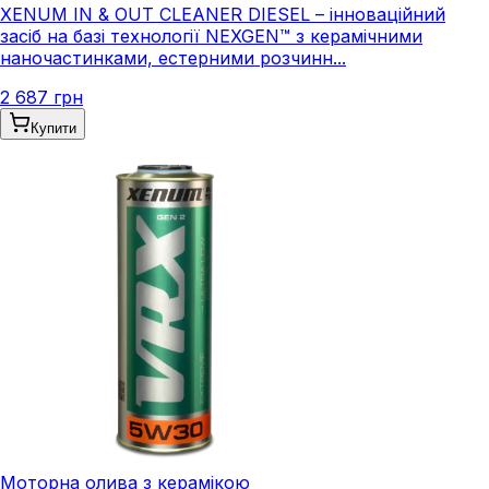
XENUM IN & OUT CLEANER DIESEL – інноваційний
засіб на базі технології NEXGEN™ з керамічними
наночастинками, естерними розчинн...
2 687 грн
Купити
Моторна олива з керамікою