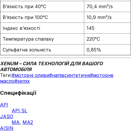
В’язкість при 40°C
70,4 mm²/s
В’язкість при 100°C
10,9 mm²/s
Індекс в’язкості
145
Температура спалаху
220°C
Сульфатна зольність
0,85%
XENUM – СИЛА ТЕХНОЛОГІЙ ДЛЯ ВАШОГО
АВТОМОБІЛЯ
Теги:
#
моторні оливи
#
напівсинтетичні
#
моторне
масло
#
semix
Специфікації
API
API SL
JASO
MA
,
MA2
AISIN