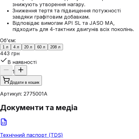
знижують утворення нагару.
Зниження тертя та підвищення потужності
завдяки графітовим добавкам.
Відповідає вимогам API SL та JASO MA,
підходить для 4‑тактних двигунів всіх поколінь.
Об'єм:
1 л
4 л
20 л
60 л
208 л
443 грн
В наявності
1
Додати в кошик
Артикул:
2775001A
Документи та медіа
Технічний паспорт (TDS)