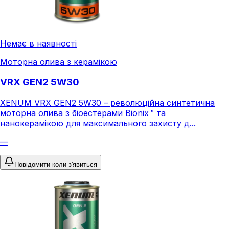
Немає в наявності
Моторна олива з керамікою
VRX GEN2 5W30
XENUM VRX GEN2 5W30 – революційна синтетична
моторна олива з біоестерами Bionix™ та
нанокерамікою для максимального захисту д...
—
Повідомити коли з'явиться