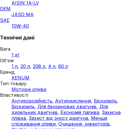
AISIN 1A-LV
OEM
JASO MA
SAE
10W-40
Технічні дані
Вага
1 кг
Об'єм
1 л
,
20 л
,
208 л
,
4 л
,
60 л
Бренд
XENUM
Тип товару
Моторні оливи
Властивості
Антикорозійність
,
Антиокислення
,
Біодизель
,
Біодизель
,
Для бензинових двигунів
,
Для
дизельних двигунів
,
Економія палива
,
Захисна
плівка
,
Захист від зносу двигуна
,
Менше
споживання оливи
,
Очищення інжекторів
,