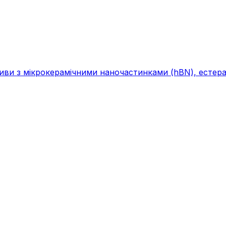
ви з мікрокерамічними наночастинками (hBN), естерам