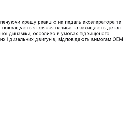
езпечуючи кращу реакцію на педаль акселератора та
, покращують згоряння палива та захищають деталі
еної динаміки, особливо в умовах підвищеного
их і дизельних двигунів, відповідають вимогам OEM і