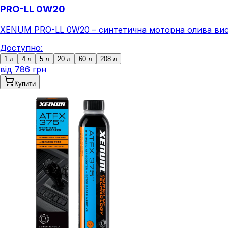
PRO-LL 0W20
XENUM PRO-LL 0W20 – синтетична моторна олива високо
Доступно:
1 л
4 л
5 л
20 л
60 л
208 л
від
786 грн
Купити