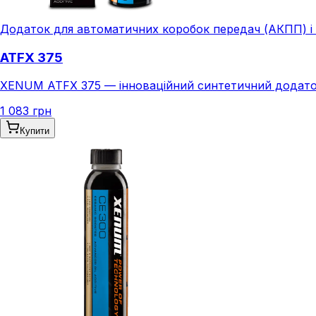
Додаток для автоматичних коробок передач (АКПП) і 
ATFX 375
XENUM ATFX 375 — інноваційний синтетичний додаток н
1 083 грн
Купити