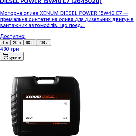
DIESEL POWER 15W40 E7 (2645020)
Моторна олива XENUM DIESEL POWER 15W40 E7 —
преміальна синтетична олива для дизельних двигунів
вантажних автомобілів, що поєд...
Доступно:
1 л
20 л
60 л
208 л
430 грн
Купити