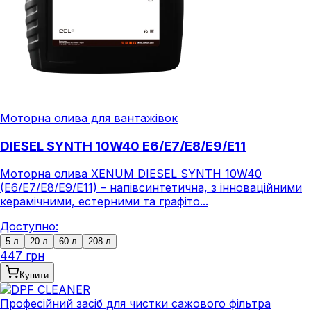
Моторна олива для вантажівок
DIESEL SYNTH 10W40 E6/E7/E8/E9/E11
Моторна олива XENUM DIESEL SYNTH 10W40
(E6/E7/E8/E9/E11) – напівсинтетична, з інноваційними
керамічними, естерними та графіто...
Доступно:
5 л
20 л
60 л
208 л
447 грн
Купити
Професійний засіб для чистки сажового фільтра