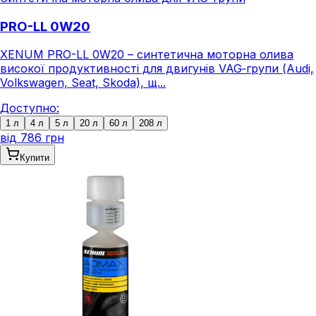
PRO-LL 0W20
XENUM PRO-LL 0W20 – синтетична моторна олива
високої продуктивності для двигунів VAG‑групи (Audi,
Volkswagen, Seat, Skoda), щ...
Доступно:
1 л
4 л
5 л
20 л
60 л
208 л
від
786 грн
Купити