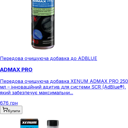
Передова очищуюча добавка до ADBLUE
ADMAX PRO
Передова очищуюча добавка XENUM ADMAX PRO 250
мл – інноваційний адитив для системи SCR (AdBlue®),
який забезпечує максимальни...
676 грн
Купити