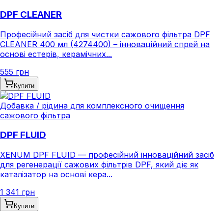
DPF CLEANER
Професійний засіб для чистки сажового фільтра DPF
CLEANER 400 мл (4274400) – інноваційний спрей на
основі естерів, керамічних...
555 грн
Купити
Добавка / рідина для комплексного очищення
сажового фільтра
DPF FLUID
XENUM DPF FLUID — професійний інноваційний засіб
для регенерації сажових фільтрів DPF, який діє як
каталізатор на основі кера...
1 341 грн
Купити