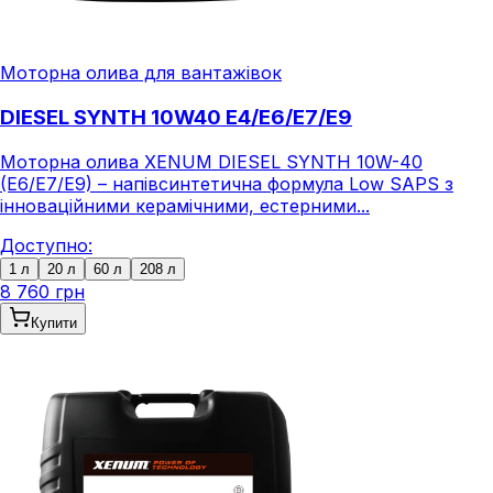
Моторна олива для вантажівок
DIESEL SYNTH 10W40 E4/E6/E7/E9
Моторна олива XENUM DIESEL SYNTH 10W-40
(E6/E7/E9) – напівсинтетична формула Low SAPS з
інноваційними керамічними, естерними...
Доступно:
1 л
20 л
60 л
208 л
8 760 грн
Купити