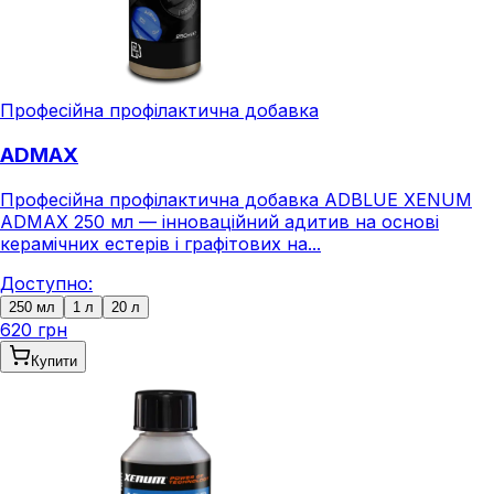
Професійна профілактична добавка
ADMAX
Професійна профілактична добавка ADBLUE XENUM
ADMAX 250 мл — інноваційний адитив на основі
керамічних естерів і графітових на...
Доступно:
250 мл
1 л
20 л
620 грн
Купити