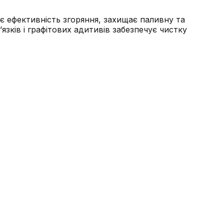
є ефективність згоряння, захищає паливну та
язків і графітових адитивів забезпечує чистку