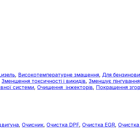
дизель
,
Високотемпературне змащення
,
Для бензинови
,
Зменшення токсичності і викидів
,
Зменшує пінгування
вної системи
,
Очищення інжекторів
,
Покращення згор
двигуна
,
Очисник
,
Очистка DPF
,
Очистка EGR
,
Очистка