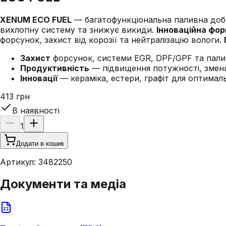
XENUM ECO FUEL
— багатофункціональна паливна доба
вихлопну систему та знижує викиди.
Інноваційна фо
форсунок, захист від корозії та нейтралізацію вологи.
Захист
форсунок, системи EGR, DPF/GPF та пали
Продуктивність
— підвищення потужності, зменше
Інновації
— кераміка, естери, графіт для оптималь
413 грн
В наявності
1
Додати в кошик
Артикул:
3482250
Документи та медіа