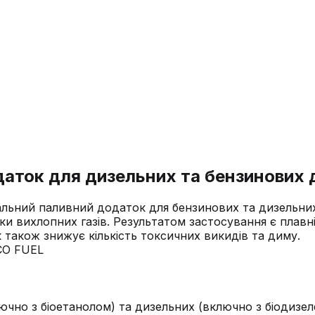
даток для дизельних та бензинових
льний паливний додаток для бензинових та дизельних
 вихлопних газів. Результатом застосування є плавні
 також знижує кількість токсичних викидів та диму.
чно з біоетанолом) та дизельних (включно з біодизеле