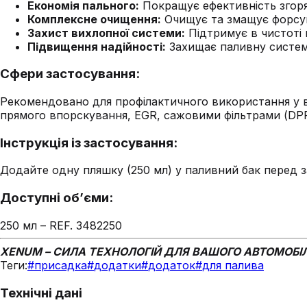
Економія пального:
Покращує ефективність згоря
Комплексне очищення:
Очищує та змащує форсун
Захист вихлопної системи:
Підтримує в чистоті 
Підвищення надійності:
Захищає паливну систему
Сфери застосування:
Рекомендовано для профілактичного використання у в
прямого впорскування, EGR, сажовими фільтрами (DPF
Інструкція із застосування:
Додайте одну пляшку (250 мл) у паливний бак перед з
Доступні об’єми:
250 мл – REF. 3482250
XENUM – СИЛА ТЕХНОЛОГІЙ ДЛЯ ВАШОГО АВТОМОБІ
Теги:
#
присадка
#
додатки
#
додаток
#
для палива
Технічні дані