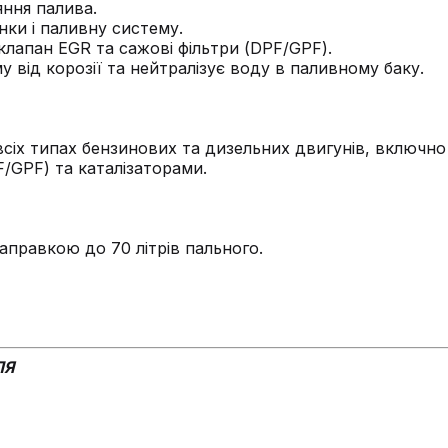
ння палива.
ки і паливну систему.
клапан EGR та сажові фільтри (DPF/GPF).
 від корозії та нейтралізує воду в паливному баку.
сіх типах бензинових та дизельних двигунів, включн
/GPF) та каталізаторами.
аправкою до 70 літрів пального.
ЛЯ