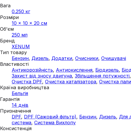
Вага
0.250 кг
Розміри
10 × 10 × 20 см
Об'єм
250 мл
Бренд
XENUM
Тип товару
Бензин
,
Дизель
,
Додатки
,
Очисники
,
Очищувачі
Властивості
Антикорозійність
,
Антиокислення
,
Біодизель
,
Біо
Захист від зносу двигуна
,
Збільшення потужності
Очистка DPF
,
Очистка каталізатора
,
Очистка пали
Країна виробництва
Бельгія
Гарантія
14 днів
Призначення
DPF
,
DPF (Сажовий фільтр)
,
Бензин
,
Дизель
,
Для 
система
,
Система Вихлопу
Консистенція