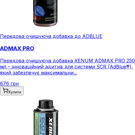
Передова очищуюча добавка до ADBLUE
ADMAX PRO
Передова очищуюча добавка XENUM ADMAX PRO 250
мл – інноваційний адитив для системи SCR (AdBlue®),
який забезпечує максимальни...
676 грн
Купити