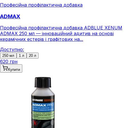
Професійна профілактична добавка
ADMAX
Професійна профілактична добавка ADBLUE XENUM
ADMAX 250 мл — інноваційний адитив на основі
керамічних естерів і графітових на...
Доступно:
250 мл
1 л
20 л
620 грн
Купити