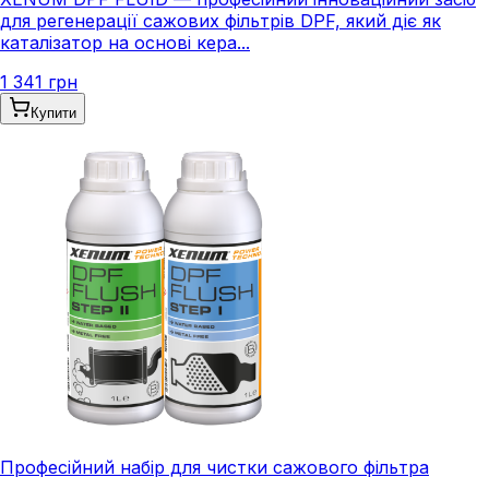
для регенерації сажових фільтрів DPF, який діє як
каталізатор на основі кера...
1 341 грн
Купити
Професійний набір для чистки сажового фільтра