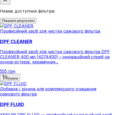
Немає доступних фільтрів
Показати результати
Професійний засіб для чистки сажового фільтра
DPF CLEANER
Професійний засіб для чистки сажового фільтра DPF
CLEANER 400 мл (4274400) – інноваційний спрей на
основі естерів, керамічних...
555 грн
Купити
Добавка / рідина для комплексного очищення
сажового фільтра
DPF FLUID
XENUM DPF FLUID — професійний інноваційний засіб