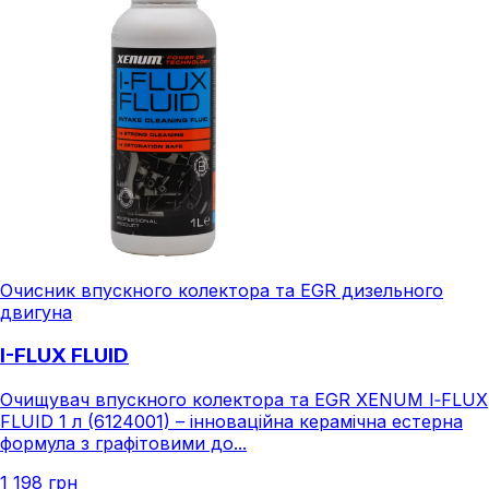
Очисник впускного колектора та EGR дизельного
двигуна
I-FLUX FLUID
Очищувач впускного колектора та EGR XENUM I‑FLUX
FLUID 1 л (6124001) – інноваційна керамічна естерна
формула з графітовими до...
1 198 грн