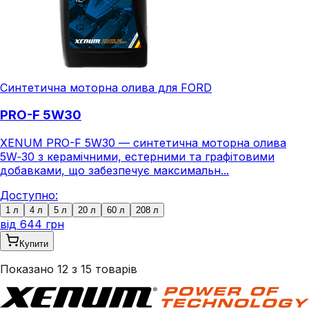
Синтетична моторна олива для FORD
PRO-F 5W30
XENUM PRO-F 5W30 — синтетична моторна олива
5W‑30 з керамічними, естерними та графітовими
добавками, що забезпечує максимальн...
Доступно:
1 л
4 л
5 л
20 л
60 л
208 л
від
644 грн
Купити
Показано
12
з
15
товарів