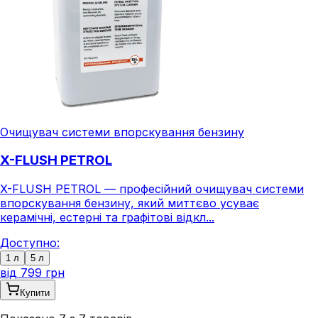
Очищувач системи впорскування бензину
X-FLUSH PETROL
X-FLUSH PETROL — професійний очищувач системи
впорскування бензину, який миттєво усуває
керамічні, естерні та графітові відкл...
Доступно:
1 л
5 л
від
799 грн
Купити