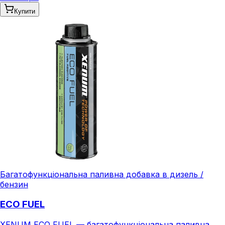
Купити
Багатофункціональна паливна добавка в дизель /
бензин
ECO FUEL
XENUM ECO FUEL — багатофункціональна паливна