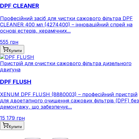
DPF CLEANER
Професійний засіб для чистки сажового фільтра DPF
CLEANER 400 мл (4274400) – інноваційний спрей на
основі естерів, керамічних...
555 грн
Купити
Пристрій для очистки сажового фільтра дизельного
двигуна
DPF FLUSH
XENUM DPF FLUSH (8880003) – професійний пристрій
для двоетапного очищення сажових фільтрів (DPF) без
демонтажу, що забезпечує...
15 179 грн
Купити