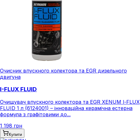
Очисник впускного колектора та EGR дизельного
двигуна
I-FLUX FLUID
Очищувач впускного колектора та EGR XENUM I‑FLUX
FLUID 1 л (6124001) – інноваційна керамічна естерна
формула з графітовими до...
1 198 грн
Купити