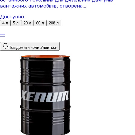
вантажних автомобілів, створена...
Доступно:
4 л
5 л
20 л
60 л
208 л
—
Повідомити коли з'явиться