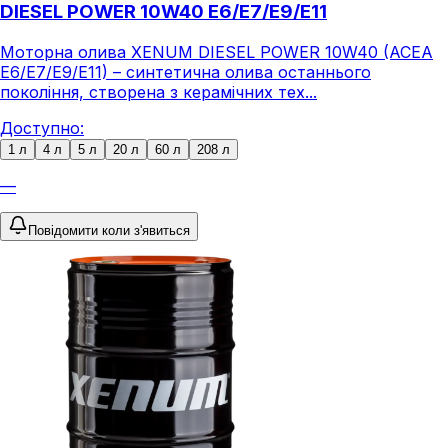
DIESEL POWER 10W40 E6/E7/E9/E11
Моторна олива XENUM DIESEL POWER 10W40 (ACEA
E6/E7/E9/E11) – синтетична олива останнього
покоління, створена з керамічних тех...
Доступно:
1 л
4 л
5 л
20 л
60 л
208 л
—
Повідомити коли з'явиться