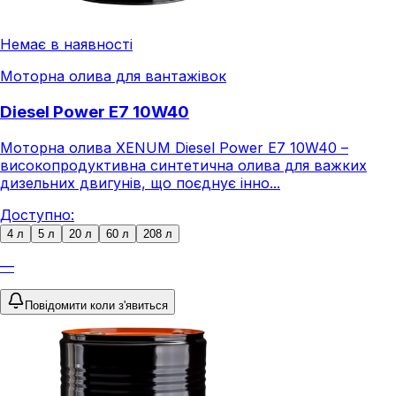
Немає в наявності
Моторна олива для вантажівок
Diesel Power E7 10W40
Моторна олива XENUM Diesel Power E7 10W40 –
високопродуктивна синтетична олива для важких
дизельних двигунів, що поєднує інно...
Доступно:
4 л
5 л
20 л
60 л
208 л
—
Повідомити коли з'явиться