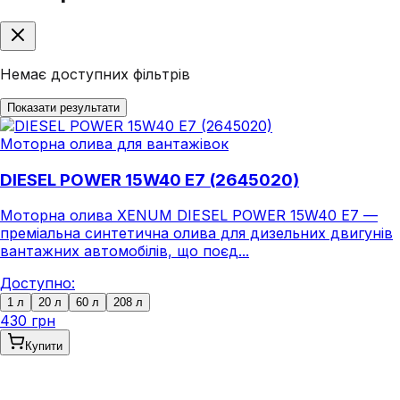
Немає доступних фільтрів
Показати результати
Моторна олива для вантажівок
DIESEL POWER 15W40 E7 (2645020)
Моторна олива XENUM DIESEL POWER 15W40 E7 —
преміальна синтетична олива для дизельних двигунів
вантажних автомобілів, що поєд...
Доступно:
1 л
20 л
60 л
208 л
430 грн
Купити