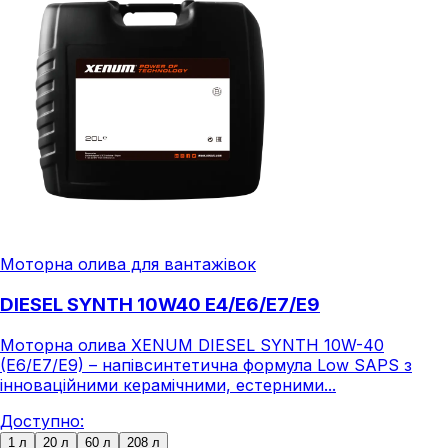
Моторна олива для вантажівок
DIESEL SYNTH 10W40 E4/E6/E7/E9
Моторна олива XENUM DIESEL SYNTH 10W-40
(E6/E7/E9) – напівсинтетична формула Low SAPS з
інноваційними керамічними, естерними...
Доступно:
1 л
20 л
60 л
208 л