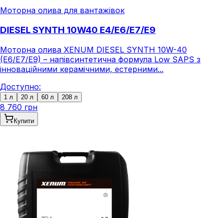
Моторна олива для вантажівок
DIESEL SYNTH 10W40 E4/E6/E7/E9
Моторна олива XENUM DIESEL SYNTH 10W-40
(E6/E7/E9) – напівсинтетична формула Low SAPS з
інноваційними керамічними, естерними...
Доступно:
1 л
20 л
60 л
208 л
8 760 грн
Купити