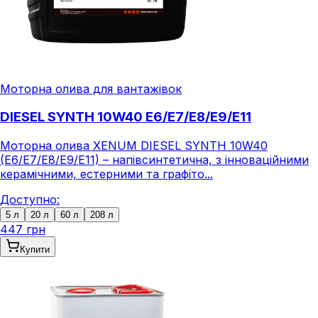
Моторна олива для вантажівок
DIESEL SYNTH 10W40 E6/E7/E8/E9/E11
Моторна олива XENUM DIESEL SYNTH 10W40
(E6/E7/E8/E9/E11) – напівсинтетична, з інноваційними
керамічними, естерними та графіто...
Доступно:
5 л
20 л
60 л
208 л
447 грн
Купити