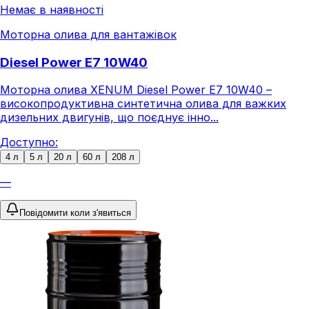
Немає в наявності
Моторна олива для вантажівок
Diesel Power E7 10W40
Моторна олива XENUM Diesel Power E7 10W40 –
високопродуктивна синтетична олива для важких
дизельних двигунів, що поєднує інно...
Доступно:
4 л
5 л
20 л
60 л
208 л
—
Повідомити коли з'явиться