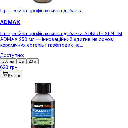
Професійна профілактична добавка
ADMAX
Професійна профілактична добавка ADBLUE XENUM
ADMAX 250 мл — інноваційний адитив на основі
керамічних естерів і графітових на...
Доступно:
250 мл
1 л
20 л
620 грн
Купити