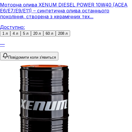
Моторна олива XENUM DIESEL POWER 10W40 (ACEA
E6/E7/E9/E11) – синтетична олива останнього
покоління, створена з керамічних тех...
Доступно:
1 л
4 л
5 л
20 л
60 л
208 л
—
Повідомити коли з'явиться