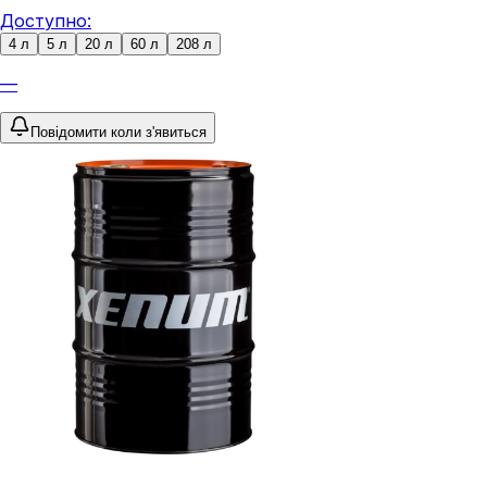
Доступно:
4 л
5 л
20 л
60 л
208 л
—
Повідомити коли з'явиться