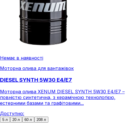
Немає в наявності
Моторна олива для вантажівок
DIESEL SYNTH 5W30 E4/E7
Моторна олива XENUM DIESEL SYNTH 5W30 E4/E7 –
повністю синтетична, з керамічною технологією,
естерними базами та графітовими...
Доступно:
5 л
20 л
60 л
208 л