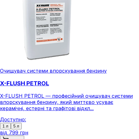
Очищувач системи впорскування бензину
X-FLUSH PETROL
X-FLUSH PETROL — професійний очищувач системи
впорскування бензину, який миттєво усуває
керамічні, естерні та графітові відкл...
Доступно:
1 л
5 л
від
799 грн