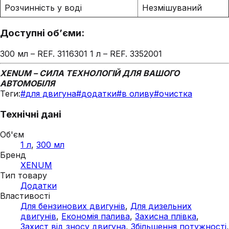
Розчинність у воді
Незмішуваний
Доступні об’єми:
300 мл – REF. 3116301 1 л – REF. 3352001
XENUM – СИЛА ТЕХНОЛОГІЙ ДЛЯ ВАШОГО
АВТОМОБІЛЯ
Теги:
#
для двигуна
#
додатки
#
в оливу
#
очистка
Технічні дані
Об'єм
1 л
,
300 мл
Бренд
XENUM
Тип товару
Додатки
Властивості
Для бензинових двигунів
,
Для дизельних
двигунів
,
Економія палива
,
Захисна плівка
,
Захист від зносу двигуна
,
Збільшення потужності
,