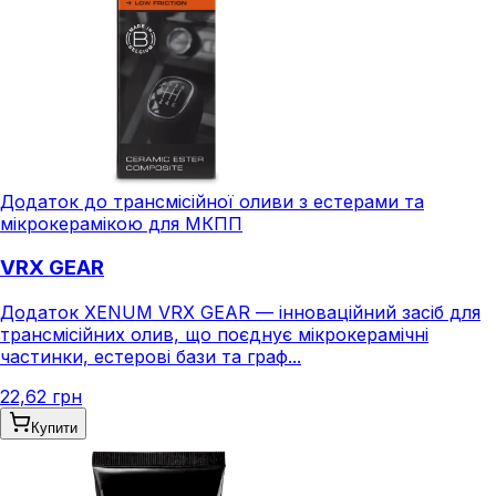
Додаток до трансмісійної оливи з естерами та
мікрокерамікою для МКПП
VRX GEAR
Додаток XENUM VRX GEAR — інноваційний засіб для
трансмісійних олив, що поєднує мікрокерамічні
частинки, естерові бази та граф...
22,62 грн
Купити