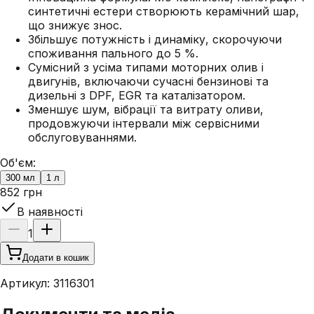
синтетичні естери створюють керамічний шар,
що знижує знос.
Збільшує потужність і динаміку, скорочуючи
споживання пального до 5 %.
Сумісний з усіма типами моторних олив і
двигунів, включаючи сучасні бензинові та
дизельні з DPF, EGR та каталізатором.
Зменшує шум, вібрації та витрату оливи,
продовжуючи інтервали між сервісними
обслуговуваннями.
Об'єм:
300 мл
1 л
852 грн
В наявності
1
Додати в кошик
Артикул:
3116301