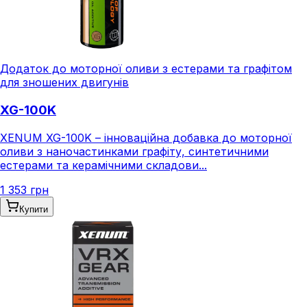
Додаток до моторної оливи з естерами та графітом
для зношених двигунів
XG-100K
XENUM XG-100K – інноваційна добавка до моторної
оливи з наночастинками графіту, синтетичними
естерами та керамічними складови...
1 353 грн
Купити