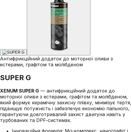
Антифрикційний додаток до моторної оливи з
естерами, графітом та молібденом
SUPER G
XENUM SUPER G
— антифрикційний додаток до
моторної оливи з естерами, графітом та молібденом,
який формує керамічну захисну плівку, мінімізує тертя,
підвищує потужність і забезпечує економію пального,
гарантуючи довготривалий захист двигуна навіть у
турбованих та DPF‑системах.
Інноваційна формула: Mo‑комплекс, нанографіт і