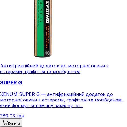
Антифрикційний додаток до моторної оливи з
естерами, графітом та молібденом
SUPER G
XENUM SUPER G — антифрикційний додаток до
моторної оливи з естерами, графітом та молібденом,
який формує керамічну захисну пл...
280,03 грн
Купити