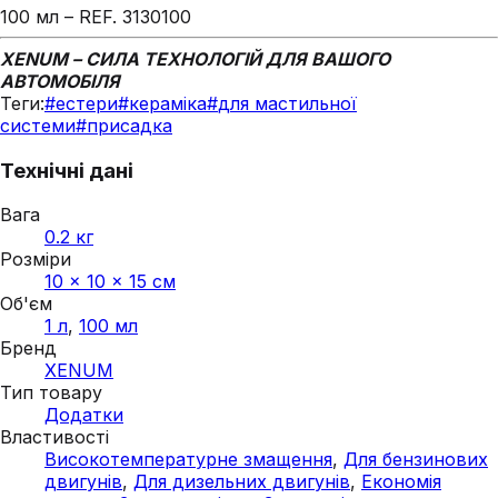
100 мл – REF. 3130100
XENUM – СИЛА ТЕХНОЛОГІЙ ДЛЯ ВАШОГО
АВТОМОБІЛЯ
Теги:
#
естери
#
кераміка
#
для мастильної
системи
#
присадка
Технічні дані
Вага
0.2 кг
Розміри
10 × 10 × 15 см
Об'єм
1 л
,
100 мл
Бренд
XENUM
Тип товару
Додатки
Властивості
Високотемпературне змащення
,
Для бензинових
двигунів
,
Для дизельних двигунів
,
Економія