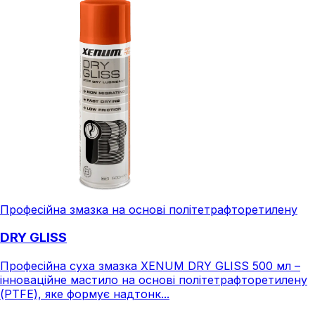
Професійна змазка на основі політетрафторетилену
DRY GLISS
Професійна суха змазка XENUM DRY GLISS 500 мл –
інноваційне мастило на основі політетрафторетилену
(PTFE), яке формує надтонк...