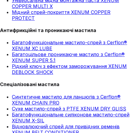
Універсальна мідна монтажна паста XENUM
COPPER MULTI X
Мідний спрей-покриття XENUM COPPER
PROTECT
Антифрикційні та проникаючі мастила
Багатофункціональне мастило-спрей з Cerflon®
XENUM XC LUBE
Багатоцільове проникаюче мастило з Cerflon®
XENUM SUPER 5.1
Рідкий ключ з ефектом заморожування XENUM
DEBLOCK SHOCK
Спеціалізовані мастила
Синтетичне мастило для ланцюгів з Cerflon®
XENUM CHAIN PRO
Сухе мастило-спрей з PTFE XENUM DRY GLISS
Багатофункціональне силіконове мастило-спрей
XENUM X-SIL
Відновлюючий спрей для привідних ременів
XENUM BELT CONDITIONER