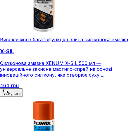
Високоякісна багатофункціональна силіконова змазка
X-SIL
Силіконова змазка XENUM X‑SIL 500 мл —
універсальне захисне мастило‑спрей на основі
інноваційного силікону, яке створює суху,...
464 грн
Купити