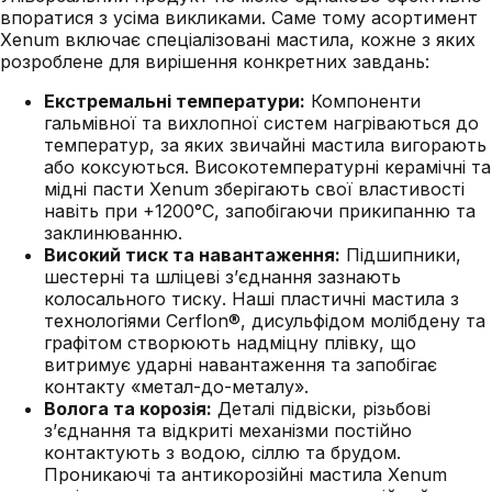
впоратися з усіма викликами. Саме тому асортимент
Xenum включає спеціалізовані мастила, кожне з яких
розроблене для вирішення конкретних завдань:
Екстремальні температури:
Компоненти
гальмівної та вихлопної систем нагріваються до
температур, за яких звичайні мастила вигорають
або коксуються. Високотемпературні керамічні та
мідні пасти Xenum зберігають свої властивості
навіть при +1200°C, запобігаючи прикипанню та
заклинюванню.
Високий тиск та навантаження:
Підшипники,
шестерні та шліцеві з’єднання зазнають
колосального тиску. Наші пластичні мастила з
технологіями Cerflon®, дисульфідом молібдену та
графітом створюють надміцну плівку, що
витримує ударні навантаження та запобігає
контакту «метал-до-металу».
Волога та корозія:
Деталі підвіски, різьбові
з’єднання та відкриті механізми постійно
контактують з водою, сіллю та брудом.
Проникаючі та антикорозійні мастила Xenum