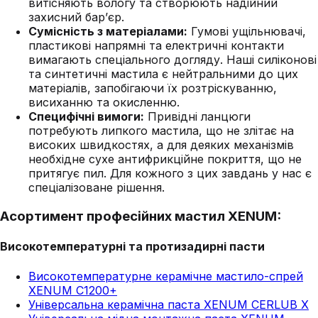
витісняють вологу та створюють надійний
захисний бар’єр.
Сумісність з матеріалами:
Гумові ущільнювачі,
пластикові напрямні та електричні контакти
вимагають спеціального догляду. Наші силіконові
та синтетичні мастила є нейтральними до цих
матеріалів, запобігаючи їх розтріскуванню,
висиханню та окисленню.
Специфічні вимоги:
Привідні ланцюги
потребують липкого мастила, що не злітає на
високих швидкостях, а для деяких механізмів
необхідне сухе антифрикційне покриття, що не
притягує пил. Для кожного з цих завдань у нас є
спеціалізоване рішення.
Асортимент професійних мастил XENUM:
Високотемпературні та протизадирні пасти
Високотемпературне керамічне мастило-спрей
XENUM C1200+
Універсальна керамічна паста XENUM CERLUB X