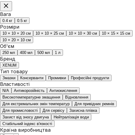
Вага
0.4 кг
0.5 кг
Розміри
10 × 10 × 20 см
10 × 10 × 25 см
10 × 10 × 30 см
10 × 15 × 15 см
10 × 20 × 10 см
Об'єм
250 мл
400 мл
500 мл
1 л
Бренд
XENUM
Тип товару
Змазки
Консерванти
Промивки
Професійні продукти
Властивості
N/A
Антикорозійність
Антиокислення
Високотемпературне змащення
Відновлення
Для екстремальних змін температур
Для привідних ремнів
Для промисловості
Для сервісу
Захисна плівка
Захист від зносу двигуна
Нейтралізація води
Стабільний індекс в'язкості
Країна виробництва