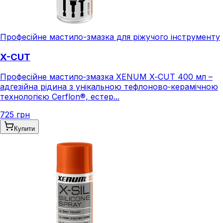
Професійне мастило-змазка для ріжучого інструменту
X-CUT
Професійне мастило‑змазка XENUM X‑CUT 400 мл –
адгезійна рідина з унікальною тефлоново‑керамічною
технологією Cerflon®, естер...
725 грн
Купити