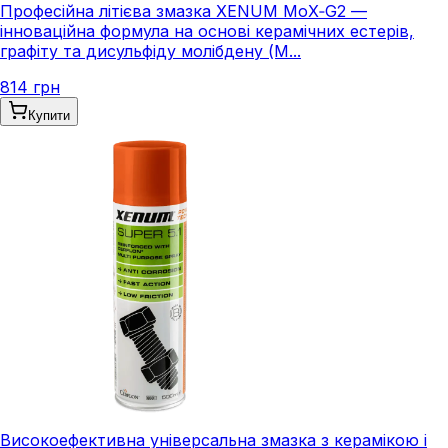
Професійна літієва змазка XENUM MoX‑G2 —
інноваційна формула на основі керамічних естерів,
графіту та дисульфіду молібдену (M...
814 грн
Купити
Високоефективна універсальна змазка з керамікою і