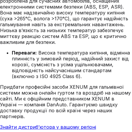
розроблена для сучасних автомобілів, оснащених
електронними системами безпеки (ABS, ESP, ASR).
Вона має надзвичайно високу температуру кипіння
(суха >265°C, волога >170°C), що гарантує надійність
гальмування навіть за екстремальних навантажень.
Низька в’язкість за низьких температур забезпечує
миттєву реакцію систем ABS та ESP, що є критично
важливим для безпеки.
Переваги:
Висока температура кипіння, відмінна
плинність у зимовий період, надійний захист від
корозії, сумісність з усіма ущільнювачами,
відповідність найсучаснішим стандартам
(включно з ISO 4925 Class 6).
Придбати професійні засоби XENUM для гальмівної
системи можна онлайн гуртом та вроздріб на нашому
сайті. Ми є офіційним представником XENUM в
Україні — компанія DanAuto. Гарантуємо швидку
доставку продукції по всій країні через наших
партнерів.
Знайти дистриб’ютора у вашому регіоні