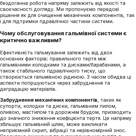
бездоганна робота напряму залежить від якості та
своєчасності догляду. Ми пропонуємо передові
рішення як для очищення механічних компонентів, так
і для підтримки гідравлічної частини системи.
Чому обслуговування гальмівної системи є
критично важливим?
Ефективність гальмування залежить від двох
основних факторів: правильного тертя між
гальмівними колодками та дисками/барабанами, а
також стабільного гідравлічного тиску, що
створюється гальмівною рідиною. З часом обидва ці
аспекти погіршуються через забруднення та
деградацію матеріалів.
Забруднення механічних компонентів
, таких як
супорти, колодки та диски, гальмівним пилом,
оливою, мастилом та дорожнім брудом, призводить
до значного зниження коефіцієнта тертя. Це напряму
збільшує гальмівний шлях, може викликати
неприємний скрип, вібрації та нерівномірний знос.