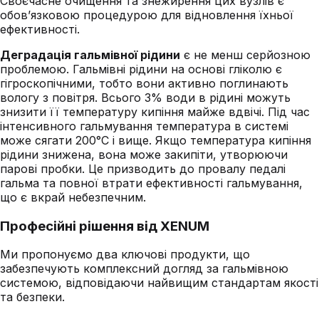
Своєчасне очищення та знежирення цих вузлів є
обов’язковою процедурою для відновлення їхньої
ефективності.
Деградація гальмівної рідини
є не менш серйозною
проблемою. Гальмівні рідини на основі гліколю є
гігроскопічними, тобто вони активно поглинають
вологу з повітря. Всього 3% води в рідині можуть
знизити її температуру кипіння майже вдвічі. Під час
інтенсивного гальмування температура в системі
може сягати 200°C і вище. Якщо температура кипіння
рідини знижена, вона може закипіти, утворюючи
парові пробки. Це призводить до провалу педалі
гальма та повної втрати ефективності гальмування,
що є вкрай небезпечним.
Професійні рішення від XENUM
Ми пропонуємо два ключові продукти, що
забезпечують комплексний догляд за гальмівною
системою, відповідаючи найвищим стандартам якості
та безпеки.