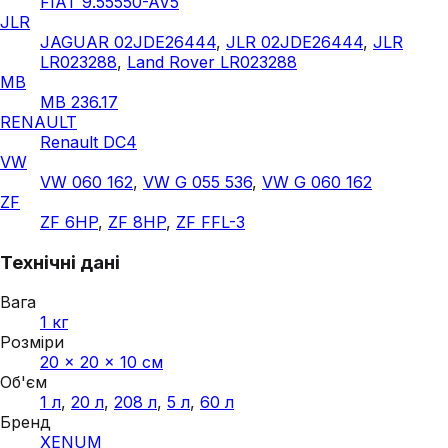
FIAT 9.55550-AV5
JLR
JAGUAR 02JDE26444
,
JLR 02JDE26444
,
JLR
LR023288
,
Land Rover LR023288
MB
MB 236.17
RENAULT
Renault DC4
VW
VW 060 162
,
VW G 055 536
,
VW G 060 162
ZF
ZF 6HP
,
ZF 8HP
,
ZF FFL-3
Технічні дані
Вага
1 кг
Розміри
20 × 20 × 10 см
Об'єм
1 л
,
20 л
,
208 л
,
5 л
,
60 л
Бренд
XENUM