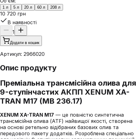
Об'єм:
1 л
5 л
20 л
60 л
208 л
10 720 грн
В наявності
1
Додати в кошик
Артикул:
2966020
Опис продукту
Преміальна трансмісійна олива для
9-ступінчастих АКПП XENUM XA-
TRAN M17 (MB 236.17)
XENUM XA-TRAN M17
— це повністю синтетична
трансмісійна олива (ATF) найвищої якості, створена
на основі ретельно відібраних базових олив та
передового пакету додатків. Розроблена спеціально