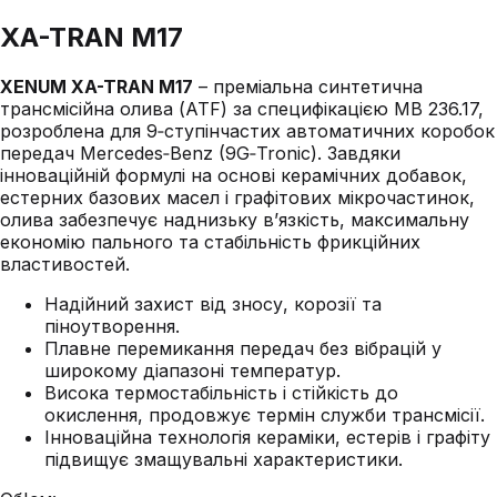
XA-TRAN M17
XENUM XA-TRAN M17
– преміальна синтетична
трансмісійна олива (ATF) за специфікацією MB 236.17,
розроблена для 9‑ступінчастих автоматичних коробок
передач Mercedes‑Benz (9G‑Tronic). Завдяки
інноваційній формулі на основі керамічних добавок,
естерних базових масел і графітових мікрочастинок,
олива забезпечує наднизьку в’язкість, максимальну
економію пального та стабільність фрикційних
властивостей.
Надійний захист від зносу, корозії та
піноутворення.
Плавне перемикання передач без вібрацій у
широкому діапазоні температур.
Висока термостабільність і стійкість до
окислення, продовжує термін служби трансмісії.
Інноваційна технологія кераміки, естерів і графіту
підвищує змащувальні характеристики.