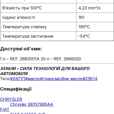
В’язкість при 100°C
4,23 mm²/s
Індекс в’язкості
161
Температура спалаху
190°C
Температура застигання
-54°C
Доступні об’єми:
1 л – REF. 2683001A 20 л – REF. 2966020
XENUM – СИЛА ТЕХНОЛОГІЙ ДЛЯ ВАШОГО
АВТОМОБІЛЯ
Теги:
#
АКПП
#
масло
#
трансмісійне масло
#
236.14
Специфікації
CHRYSLER
Chrysler 68157995AA
FIAT