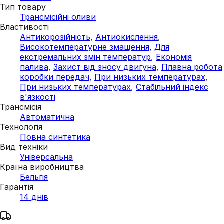
Тип товару
Трансмісійні оливи
Властивості
Антикорозійність
,
Антиокислення
,
Високотемпературне змащення
,
Для
екстремальних змін температур
,
Економія
палива
,
Захист від зносу двигуна
,
Плавна робота
коробки передач
,
При низьких температурах
,
При низьких температурах
,
Стабільний індекс
в'язкості
Трансмісія
Автоматична
Технологія
Повна синтетика
Вид техніки
Універсальна
Країна виробництва
Бельгія
Гарантія
14 днів