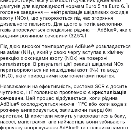
використовується у більшості сучасних дизельних
двигунів для відповідності нормам Euro 5 та Euro 6. Її
головне завдання — нейтралізація шкідливих оксидів
азоту (NOx), що утворюються під час згоряння
дизельного пального. Для цього в потік вихлопних
газів впорскується спеціальна рідина — AdBlue®, яка є
водним розчином сечовини (32.5%).
Під дією високої температури AdBlue® розкладається
на аміак (NH₃), який у свою чергу вступає в хімічну
реакцію з оксидами азоту (NOx) на поверхні
каталізатора. В результаті цієї реакції шкідливі NOx
перетворюються на нешкідливі азот (N₂) та воду
(H₂O), які є природними компонентами повітря.
Незважаючи на ефективність, система SCR є досить
чутливою, і її головною проблемою є
кристалізація
сечовини
. Цей процес відбувається, коли рідина
AdBlue® охолоджується нижче -11°C або коли вода з
розчину випаровується, залишаючи тверді білі
кристали. Ці кристали можуть утворюватися в баку,
насосі, магістралях, але найчастіше вони забивають
форсунку впорскування AdBlue® та стільники самого