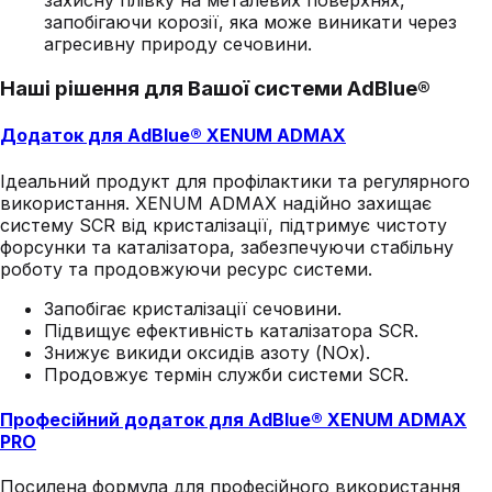
захисну плівку на металевих поверхнях,
запобігаючи корозії, яка може виникати через
агресивну природу сечовини.
Наші рішення для Вашої системи AdBlue®
Додаток для AdBlue® XENUM ADMAX
Ідеальний продукт для профілактики та регулярного
використання. XENUM ADMAX надійно захищає
систему SCR від кристалізації, підтримує чистоту
форсунки та каталізатора, забезпечуючи стабільну
роботу та продовжуючи ресурс системи.
Запобігає кристалізації сечовини.
Підвищує ефективність каталізатора SCR.
Знижує викиди оксидів азоту (NOx).
Продовжує термін служби системи SCR.
Професійний додаток для AdBlue® XENUM ADMAX
PRO
Посилена формула для професійного використання