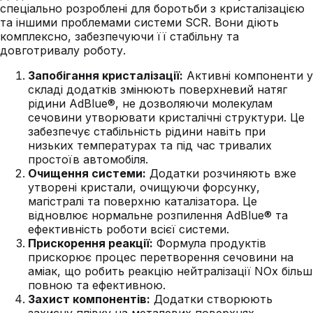
спеціально розроблені для боротьби з кристалізацією
та іншими проблемами системи SCR. Вони діють
комплексно, забезпечуючи її стабільну та
довготривалу роботу.
Запобігання кристалізації:
Активні компоненти у
складі додатків змінюють поверхневий натяг
рідини AdBlue®, не дозволяючи молекулам
сечовини утворювати кристалічні структури. Це
забезпечує стабільність рідини навіть при
низьких температурах та під час тривалих
простоїв автомобіля.
Очищення системи:
Додатки розчиняють вже
утворені кристали, очищуючи форсунку,
магістралі та поверхню каталізатора. Це
відновлює нормальне розпилення AdBlue® та
ефективність роботи всієї системи.
Прискорення реакції:
Формула продуктів
прискорює процес перетворення сечовини на
аміак, що робить реакцію нейтралізації NOx більш
повною та ефективною.
Захист компонентів:
Додатки створюють