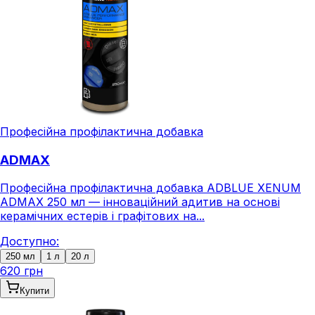
Професійна профілактична добавка
ADMAX
Професійна профілактична добавка ADBLUE XENUM
ADMAX 250 мл — інноваційний адитив на основі
керамічних естерів і графітових на...
Доступно:
250 мл
1 л
20 л
620 грн
Купити