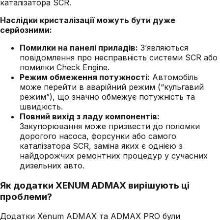
каталізатора SCR.
Наслідки кристалізації можуть бути дуже
серйозними:
Помилки на панелі приладів:
З’являються
повідомлення про несправність системи SCR або
помилки Check Engine.
Режим обмеження потужності:
Автомобіль
може перейти в аварійний режим (“кульгавий
режим”), що значно обмежує потужність та
швидкість.
Повний вихід з ладу компонентів:
Закупорювання може призвести до поломки
дорогого насоса, форсунки або самого
каталізатора SCR, заміна яких є однією з
найдорожчих ремонтних процедур у сучасних
дизельних авто.
Як додатки XENUM ADMAX вирішують ці
проблеми?
Додатки Xenum ADMAX та ADMAX PRO були