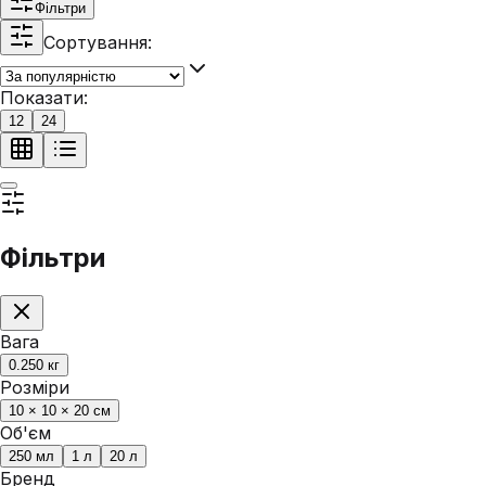
Фільтри
Сортування:
Показати:
12
24
Фільтри
Вага
0.250 кг
Розміри
10 × 10 × 20 см
Об'єм
250 мл
1 л
20 л
Бренд