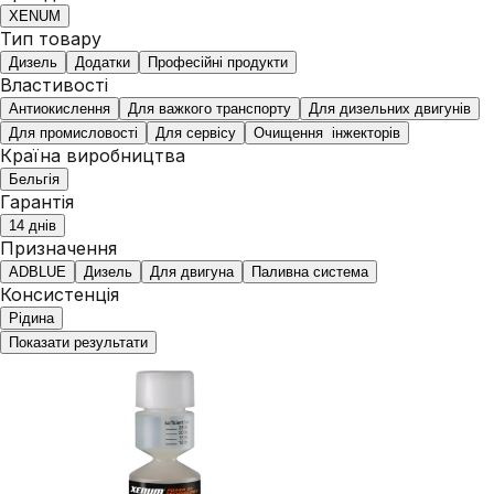
XENUM
Тип товару
Дизель
Додатки
Професійні продукти
Властивості
Антиокислення
Для важкого транспорту
Для дизельних двигунів
Для промисловості
Для сервісу
Очищення інжекторів
Країна виробництва
Бельгія
Гарантія
14 днів
Призначення
ADBLUE
Дизель
Для двигуна
Паливна система
Консистенція
Рідина
Показати результати