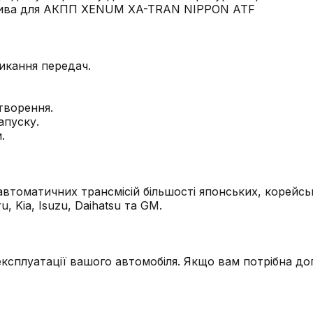
икання передач.
утворення.
апуску.
.
автоматичних трансмісій більшості японських, корейсь
u, Kia, Isuzu, Daihatsu та GM.
експлуатації вашого автомобіля. Якщо вам потрібна до