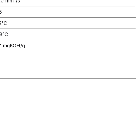
20 mm²/s
5
2°C
8°C
7 mgKOH/g