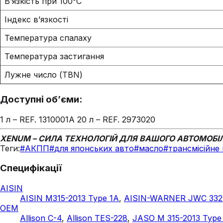
В’язкість при 100°C
Індекс в’язкості
Температура спалаху
Температура застигання
Лужне число (TBN)
Доступні об’єми:
1 л – REF. 1310001A 20 л – REF. 2973020
XENUM – СИЛА ТЕХНОЛОГІЙ ДЛЯ ВАШОГО АВТОМОБІ
Теги:
#
АКПП
#
для японських авто
#
масло
#
трансмісійне
Специфікації
AISIN
AISIN M315-2013 Type 1A
,
AISIN-WARNER JWC 332
OEM
Allison C-4
,
Allison TES-228
,
JASO M 315-2013 Type