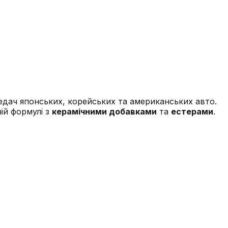
едач японських, корейських та американських авто.
ій формулі з
керамічними добавками
та
естерами
.