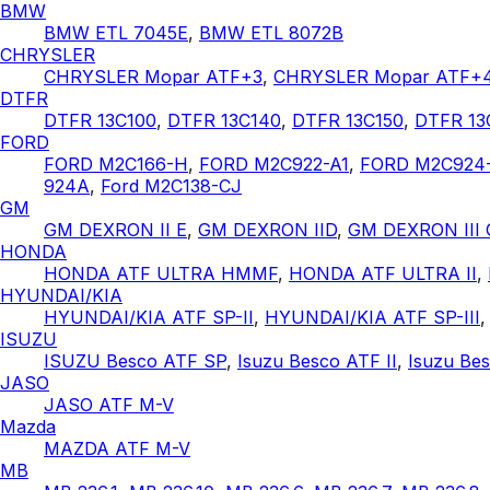
BMW
BMW ETL 7045E
,
BMW ETL 8072B
CHRYSLER
CHRYSLER Mopar ATF+3
,
CHRYSLER Mopar ATF+
DTFR
DTFR 13C100
,
DTFR 13C140
,
DTFR 13C150
,
DTFR 13
FORD
FORD M2C166-H
,
FORD M2C922-A1
,
FORD M2C924
924A
,
Ford M2C138-CJ
GM
GM DEXRON II E
,
GM DEXRON IID
,
GM DEXRON III 
HONDA
HONDA ATF ULTRA HMMF
,
HONDA ATF ULTRA II
,
HYUNDAI/KIA
HYUNDAI/KIA ATF SP-II
,
HYUNDAI/KIA ATF SP-III
ISUZU
ISUZU Besco ATF SP
,
Isuzu Besco ATF II
,
Isuzu Bes
JASO
JASO ATF M-V
Mazda
MAZDA ATF M-V
MB