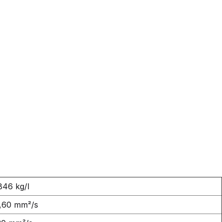
846 kg/l
,60 mm²/s