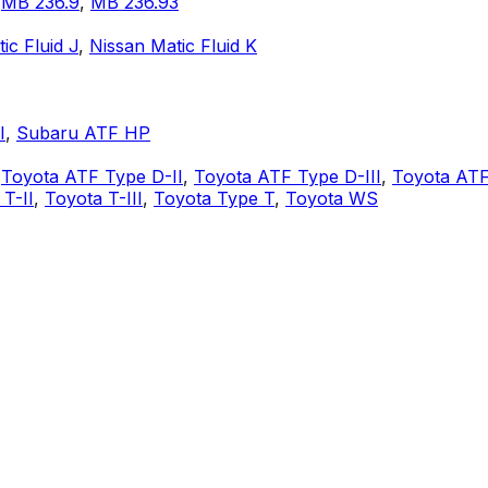
,
MB 236.9
,
MB 236.93
ic Fluid J
,
Nissan Matic Fluid K
I
,
Subaru ATF HP
,
Toyota ATF Type D-II
,
Toyota ATF Type D-III
,
Toyota ATF
 T-II
,
Toyota T-III
,
Toyota Type T
,
Toyota WS