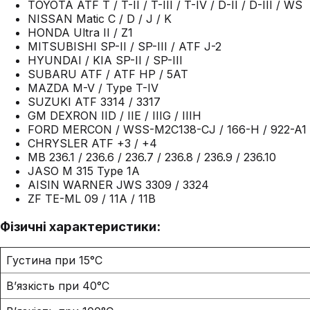
TOYOTA ATF T / T-II / T-III / T-IV / D-II / D-III / WS
NISSAN Matic C / D / J / K
HONDA Ultra II / Z1
MITSUBISHI SP-II / SP-III / ATF J-2
HYUNDAI / KIA SP-II / SP-III
SUBARU ATF / ATF HP / 5AT
MAZDA M-V / Type T-IV
SUZUKI ATF 3314 / 3317
GM DEXRON IID / IIE / IIIG / IIIH
FORD MERCON / WSS-M2C138-CJ / 166-H / 922-A1 
CHRYSLER ATF +3 / +4
MB 236.1 / 236.6 / 236.7 / 236.8 / 236.9 / 236.10
JASO M 315 Type 1A
AISIN WARNER JWS 3309 / 3324
ZF TE-ML 09 / 11A / 11B
Фізичні характеристики:
Густина при 15°C
В’язкість при 40°C