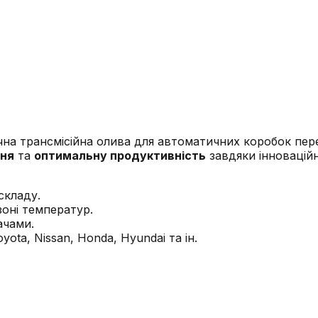
чна трансмісійна олива для автоматичних коробок пер
ння
та
оптимальну продуктивність
завдяки інноваційн
складу.
оні температур.
ачами.
ota, Nissan, Honda, Hyundai та ін.