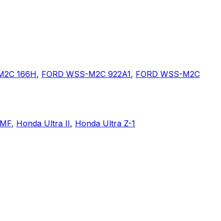
M2C 166H
,
FORD WSS-M2C 922A1
,
FORD WSS-M2C
MMF
,
Honda Ultra II
,
Honda Ultra Z-1