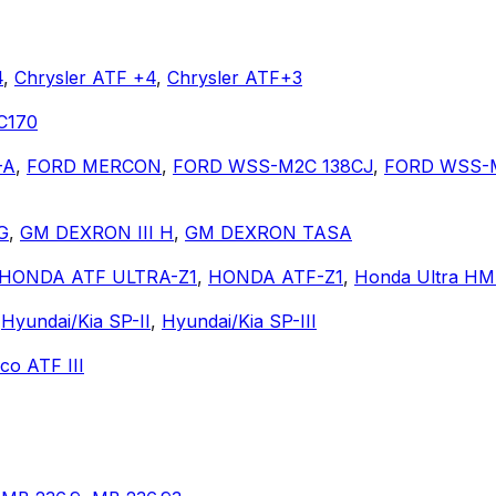
4
,
Chrysler ATF +4
,
Chrysler ATF+3
C170
-A
,
FORD MERCON
,
FORD WSS-M2C 138CJ
,
FORD WSS-
G
,
GM DEXRON III H
,
GM DEXRON TASA
HONDA ATF ULTRA-Z1
,
HONDA ATF-Z1
,
Honda Ultra H
,
Hyundai/Kia SP-II
,
Hyundai/Kia SP-III
co ATF III