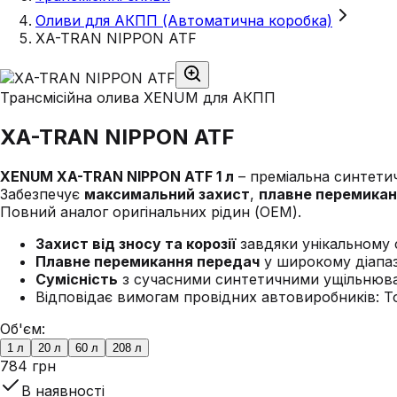
Оливи для АКПП (Автоматична коробка)
XA-TRAN NIPPON ATF
Трансмісійна олива XENUM для АКПП
XA-TRAN NIPPON ATF
XENUM XA-TRAN NIPPON ATF 1 л
– преміальна синтети
Забезпечує
максимальний захист
,
плавне перемика
Повний аналог оригінальних рідин (OEM).
Захист від зносу та корозії
завдяки унікальному 
Плавне перемикання передач
у широкому діапаз
Сумісність
з сучасними синтетичними ущільнюв
Відповідає вимогам провідних автовиробників: Toy
Об'єм:
1 л
20 л
60 л
208 л
784 грн
В наявності