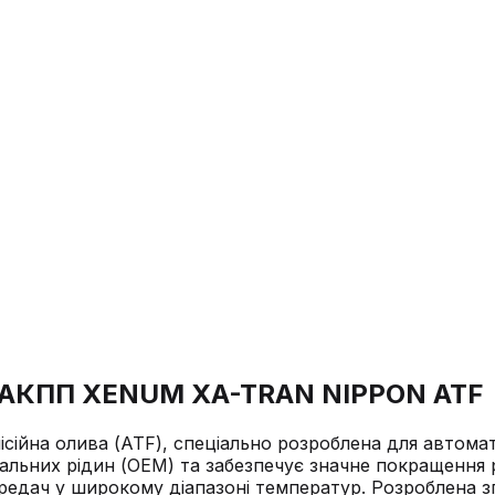
ля АКПП XENUM XA-TRAN NIPPON ATF
сійна олива (ATF), спеціально розроблена для автома
альних рідин (OEM) та забезпечує значне покращення р
редач у широкому діапазоні температур. Розроблена з