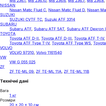
MB 236.1
,
MB 236.10
,
MB 236.6
,
MB 236.7
,
MB 236.8
NISSAN
Nissan Matic Fluid C
,
Nissan Matic Fluid D
,
Nissan Mat
SUZUKI
SUZUKI CVTF TC
,
Suzuki ATF 3314
SUBARU
Subaru ATF
,
Subaru ATF 5AT
,
Subaru ATF Dexron I
TOYOTA
Toyota ATF D-II
,
Toyota ATF D-III
,
Toyota ATF T-IV
Toyota ATF Type T-IV
,
Toyota ATF Type WS
,
Toyota
VOLVO
VOLVO 97310
,
Volvo 1161540
VW
VW G 055 025
ZF
ZF TE-ML 09
,
ZF TE-ML 11A
,
ZF TE-ML 11B
Технічні дані
Вага
1 кг
Розміри
20 × 20 × 10 см