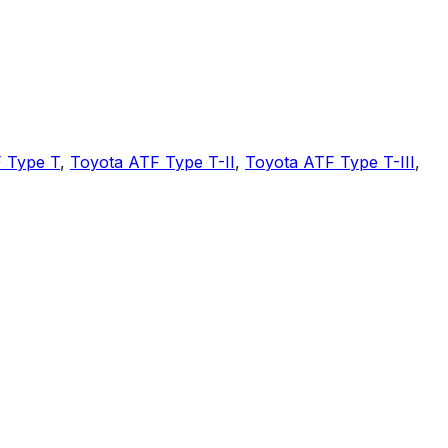
 Type T
,
Toyota ATF Type T-II
,
Toyota ATF Type T-III
,