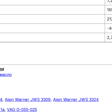
7,
16
21
-4
2,
ЛЯ
 масло
4
,
Aisin Warner JWS 3309
,
Aisin Warner JWS 3324
 1a
,
VAG G-055-025