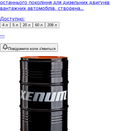
останнього покоління для дизельних двигунів
вантажних автомобілів, створена...
Доступно:
4 л
5 л
20 л
60 л
208 л
—
Повідомити коли з'явиться