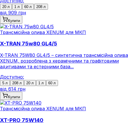
Доступно:
20 л
1 л
60 л
208 л
від
909 грн
Купити
Трансмісійна олива XENUM для МКП
X-TRAN 75w80 GL4/5
X-TRAN 75W80 GL4/5 – синтетична трансмісійна олива
XENUM, розроблена з керамічними та графітовими
адитивами та естерними база...
Доступно:
5 л
208 л
20 л
1 л
60 л
від
614 грн
Купити
Трансмісійна олива XENUM для МКП
XT-PRO 75W140