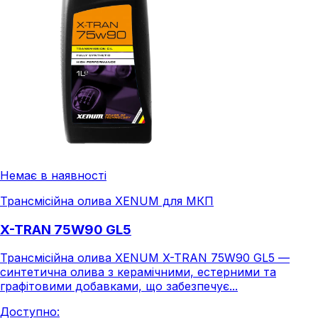
Немає в наявності
Трансмісійна олива XENUM для МКП
X-TRAN 75W90 GL5
Трансмісійна олива XENUM X-TRAN 75W90 GL5 —
синтетична олива з керамічними, естерними та
графітовими добавками, що забезпечує...
Доступно: