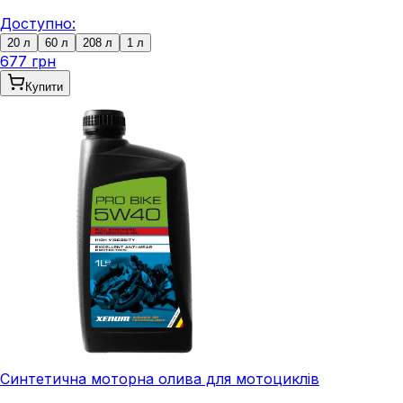
Доступно:
20 л
60 л
208 л
1 л
677 грн
Купити
Синтетична моторна олива для мотоциклів