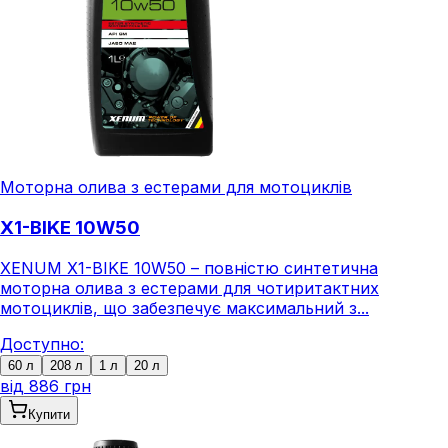
Моторна олива з естерами для мотоциклів
X1-BIKE 10W50
XENUM X1-BIKE 10W50 – повністю синтетична
моторна олива з естерами для чотиритактних
мотоциклів, що забезпечує максимальний з...
Доступно:
60 л
208 л
1 л
20 л
від
886 грн
Купити