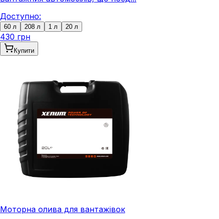
Доступно:
60 л
208 л
1 л
20 л
430 грн
Купити
Моторна олива для вантажівок