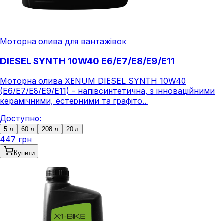
Моторна олива для вантажівок
DIESEL SYNTH 10W40 E6/E7/E8/E9/E11
Моторна олива XENUM DIESEL SYNTH 10W40
(E6/E7/E8/E9/E11) – напівсинтетична, з інноваційними
керамічними, естерними та графіто...
Доступно:
5 л
60 л
208 л
20 л
447 грн
Купити