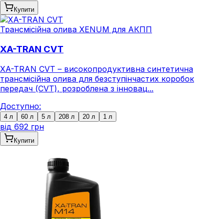
Купити
Трансмісійна олива XENUM для АКПП
XA-TRAN CVT
XA-TRAN CVT – високопродуктивна синтетична
трансмісійна олива для безступінчастих коробок
передач (CVT), розроблена з інновац...
Доступно:
4 л
60 л
5 л
208 л
20 л
1 л
від
692 грн
Купити