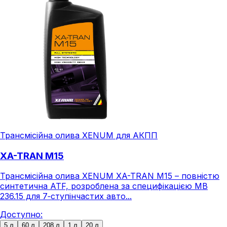
Трансмісійна олива XENUM для АКПП
XA-TRAN M15
Трансмісійна олива XENUM XA-TRAN M15 – повністю
синтетична ATF, розроблена за специфікацією MB
236.15 для 7‑ступінчастих авто...
Доступно:
5 л
60 л
208 л
1 л
20 л