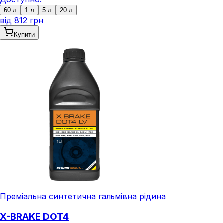
60 л
1 л
5 л
20 л
від
812 грн
Купити
Преміальна синтетична гальмівна рідина
X-BRAKE DOT4