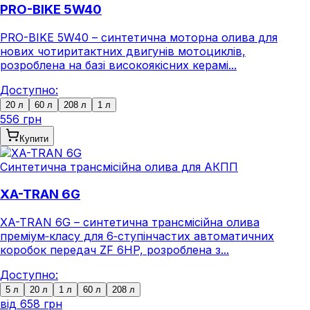
PRO-BIKE 5W40
PRO-BIKE 5W40 – синтетична моторна олива для
нових чотиритактних двигунів мотоциклів,
розроблена на базі високоякісних керамі...
Доступно:
20 л
60 л
208 л
1 л
556 грн
Купити
Синтетична трансмісійна олива для АКПП
XA-TRAN 6G
XA-TRAN 6G – синтетична трансмісійна олива
преміум‑класу для 6‑ступінчастих автоматичних
коробок передач ZF 6HP, розроблена з...
Доступно:
5 л
20 л
1 л
60 л
208 л
від
658 грн