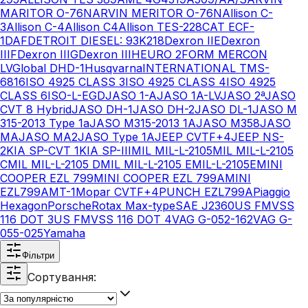
MARITOR O-76N
ARVIN MERITOR O-76N
Allison C-
3
Allison C-4
Allison C4
Allison TES-228
CAT ECF-
1
DAF
DETROIT DIESEL: 93K218
Dexron IIE
Dexron
IIIF
Dexron IIIG
Dexron IIIH
EURO 2
FORM MERCON
LV
Global DHD-1
Husqvarna
INTERNATIONAL TMS-
6816
ISO 4925 CLASS 3
ISO 4925 CLASS 4
ISO 4925
CLASS 6
ISO-L-EGD
JASO 1-A
JASO 1A-LV
JASO 2ª
JASO
CVT 8 Hybrid
JASO DH-1
JASO DH-2
JASO DL-1
JASO M
315-2013 Type 1a
JASO M315-2013 1A
JASO M358
JASO
MA
JASO MA2
JASO Type 1A
JEEP CVTF+4
JEEP NS-
2
KIA SP-CVT 1
KIA SP-III
MIL MIL-L-2105
MIL MIL-L-2105
C
MIL MIL-L-2105 D
MIL MIL-L-2105 E
MIL-L-2105E
MINI
COOPER EZL 799
MINI COOPER EZL 799A
MINI
EZL799A
MT-1
Mopar CVTF+4
PUNCH EZL799A
Piaggio
Hexagon
Porsche
Rotax Max-type
SAE J2360
US FMVSS
116 DOT 3
US FMVSS 116 DOT 4
VAG G-052-162
VAG G-
055-025
Yamaha
Фільтри
Сортування: