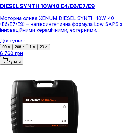
DIESEL SYNTH 10W40 E4/E6/E7/E9
Моторна олива XENUM DIESEL SYNTH 10W-40
(E6/E7/E9) – напівсинтетична формула Low SAPS з
інноваційними керамічними, естерними...
Доступно:
60 л
208 л
1 л
20 л
8 760 грн
Купити