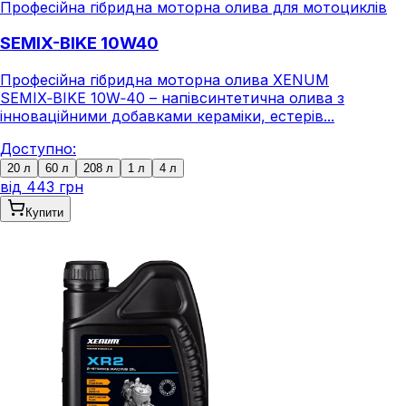
Професійна гібридна моторна олива для мотоциклів
SEMIX-BIKE 10W40
Професійна гібридна моторна олива XENUM
SEMIX‑BIKE 10W‑40 – напівсинтетична олива з
інноваційними добавками кераміки, естерів...
Доступно:
20 л
60 л
208 л
1 л
4 л
від
443 грн
Купити