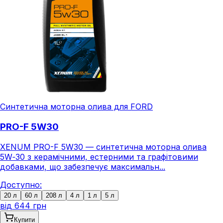
Синтетична моторна олива для FORD
PRO-F 5W30
XENUM PRO-F 5W30 — синтетична моторна олива
5W‑30 з керамічними, естерними та графітовими
добавками, що забезпечує максимальн...
Доступно:
20 л
60 л
208 л
4 л
1 л
5 л
від
644 грн
Купити