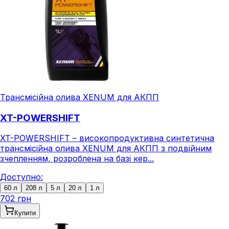
Трансмісійна олива XENUM для АКПП
XT-POWERSHIFT
XT-POWERSHIFT – високопродуктивна синтетична
трансмісійна олива XENUM для АКПП з подвійним
зчепленням, розроблена на базі кер...
Доступно:
60 л
208 л
5 л
20 л
1 л
702 грн
Купити