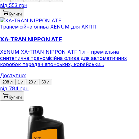
від
553 грн
Купити
Трансмісійна олива XENUM для АКПП
XA-TRAN NIPPON ATF
XENUM XA-TRAN NIPPON ATF 1 л – преміальна
синтетична трансмісійна олива для автоматичних
коробок передач японських, корейськи...
Доступно:
208 л
1 л
20 л
60 л
від
784 грн
Купити