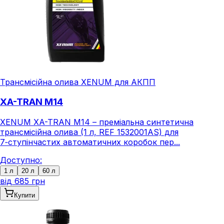
Трансмісійна олива XENUM для АКПП
XA-TRAN M14
XENUM XA-TRAN M14 – преміальна синтетична
трансмісійна олива (1 л, REF 1532001AS) для
7‑ступінчастих автоматичних коробок пер...
Доступно:
1 л
20 л
60 л
від
685 грн
Купити