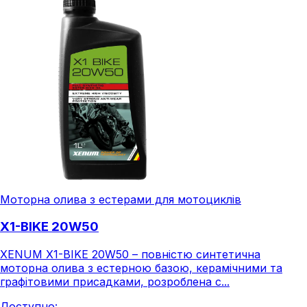
Моторна олива з естерами для мотоциклів
X1-BIKE 20W50
XENUM X1-BIKE 20W50 – повністю синтетична
моторна олива з естерною базою, керамічними та
графітовими присадками, розроблена с...
Доступно: