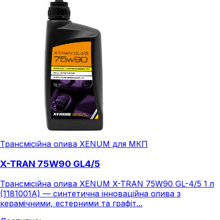
Трансмісійна олива XENUM для МКП
X-TRAN 75W90 GL4/5
Трансмісійна олива XENUM X-TRAN 75W90 GL-4/5 1 л
(1181001A) — синтетична інноваційна олива з
керамічними, естерними та графіт...