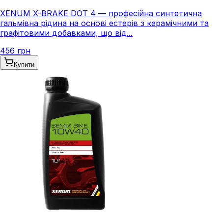
XENUM X-BRAKE DOT 4 — професійна синтетична
гальмівна рідина на основі естерів з керамічними та
графітовими добавками, що від...
456 грн
Купити