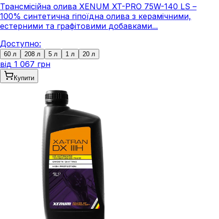
Трансмісійна олива XENUM XT-PRO 75W-140 LS –
100% синтетична гіпоїдна олива з керамічними,
естерними та графітовими добавками...
Доступно:
60 л
208 л
5 л
1 л
20 л
від
1 067 грн
Купити