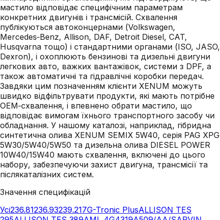
мастило відповідає специфічним параметрам
конкретних двигунів і трансмісій. Схвалення
публікуються автоконцернами (Volkswagen,
Mercedes‑Benz, Allison, DAF, Detroit Diesel, CAT,
Husqvarna тощо) і стандартними органами (ISO, JASO,
Dexron), і охоплюють бензинові та дизельні двигуни
легкових авто, важких вантажівок, системи з DPF, а
також автоматичні та гідравлічні коробки передач.
Завдяки цим позначенням клієнти XENUM можуть
швидко відфільтрувати продукти, які мають потрібне
OEM‑схвалення, і впевнено обрати мастило, що
відповідає вимогам їхнього транспортного засобу чи
обладнання. У нашому каталозі, наприклад, гібридна
синтетична олива XENUM SEMIX 5W40, серія PAG XPG
5W30/5W40/5W50 та дизельна олива DIESEL POWER
10W40/15W40 мають схвалення, включені до цього
набору, забезпечуючи захист двигуна, трансмісії та
післякаталізних систем.
Значення специфікацій
Усі
236.81
236.93
239.21
7G-Tronic Plus
ALLISON TES
295
ALLISON TES 389
AML 4G4319A509/AA/S
ARVIN