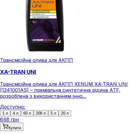
Трансмісійна олива для АКПП
XA-TRAN UNI
Трансмісійна олива для АКПП XENUM XA-TRAN UNI
(1341001AS) – преміальна синтетична рідина ATF,
розроблена з використанням інно...
Доступно:
1 л
4 л
60 л
208 л
5 л
20 л
648 грн
Купити