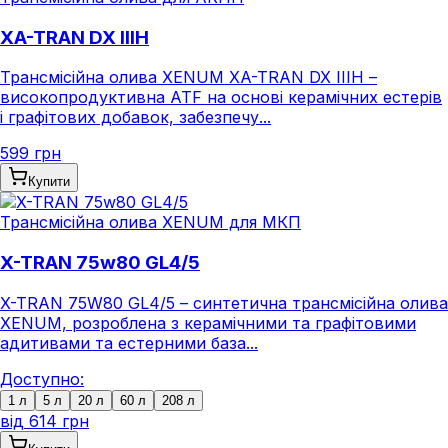
XA-TRAN DX IIIH
Трансмісійна олива XENUM XA-TRAN DX IIIH –
високопродуктивна ATF на основі керамічних естерів
і графітових добавок, забезпечу...
599 грн
Купити
Трансмісійна олива XENUM для МКП
X-TRAN 75w80 GL4/5
X-TRAN 75W80 GL4/5 – синтетична трансмісійна олива
XENUM, розроблена з керамічними та графітовими
адитивами та естерними база...
Доступно:
1 л
5 л
20 л
60 л
208 л
від
614 грн