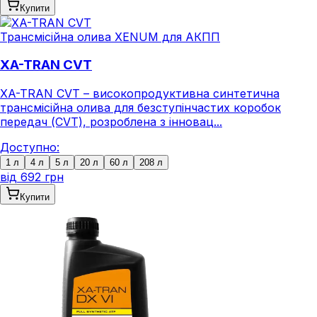
Купити
Трансмісійна олива XENUM для АКПП
XA-TRAN CVT
XA-TRAN CVT – високопродуктивна синтетична
трансмісійна олива для безступінчастих коробок
передач (CVT), розроблена з інновац...
Доступно:
1 л
4 л
5 л
20 л
60 л
208 л
від
692 грн
Купити