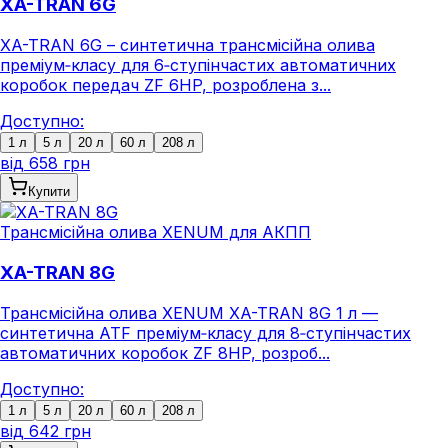
XA-TRAN 6G
XA-TRAN 6G – синтетична трансмісійна олива
преміум‑класу для 6‑ступінчастих автоматичних
коробок передач ZF 6HP, розроблена з...
Доступно:
1 л
5 л
20 л
60 л
208 л
від
658 грн
Купити
Трансмісійна олива XENUM для АКПП
XA-TRAN 8G
Трансмісійна олива XENUM XA-TRAN 8G 1 л —
синтетична ATF преміум‑класу для 8‑ступінчастих
автоматичних коробок ZF 8HP, розроб...
Доступно:
1 л
5 л
20 л
60 л
208 л
від
642 грн