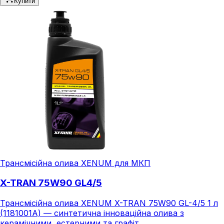
Купити
Трансмісійна олива XENUM для МКП
X-TRAN 75W90 GL4/5
Трансмісійна олива XENUM X-TRAN 75W90 GL-4/5 1 л
(1181001A) — синтетична інноваційна олива з
керамічними, естерними та графіт...