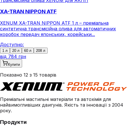
Трансмісійна олива XENUM для АКПП
XA-TRAN NIPPON ATF
XENUM XA-TRAN NIPPON ATF 1 л – преміальна
синтетична трансмісійна олива для автоматичних
коробок передач японських, корейськи...
Доступно:
1 л
20 л
60 л
208 л
від
784 грн
Купити
Показано
12
з
15
товарів
Преміальні мастильні матеріали та автохімія для
найвимогливіших двигунів. Якість та інновації з 2004
року.
Продукти