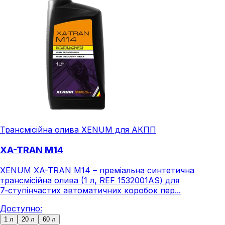
Трансмісійна олива XENUM для АКПП
XA-TRAN M14
XENUM XA-TRAN M14 – преміальна синтетична
трансмісійна олива (1 л, REF 1532001AS) для
7‑ступінчастих автоматичних коробок пер...
Доступно:
1 л
20 л
60 л