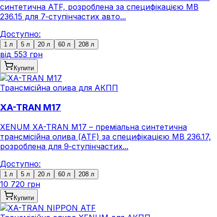
синтетична ATF, розроблена за специфікацією MB
236.15 для 7‑ступінчастих авто...
Доступно:
1 л
5 л
20 л
60 л
208 л
від
553 грн
Купити
Трансмісійна олива для АКПП
XA-TRAN M17
XENUM XA-TRAN M17 – преміальна синтетична
трансмісійна олива (ATF) за специфікацією MB 236.17,
розроблена для 9‑ступінчастих...
Доступно:
1 л
5 л
20 л
60 л
208 л
10 720 грн
Купити