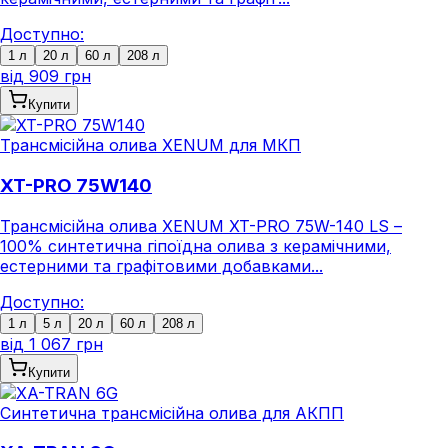
Доступно:
1 л
20 л
60 л
208 л
від
909 грн
Купити
Трансмісійна олива XENUM для МКП
XT-PRO 75W140
Трансмісійна олива XENUM XT-PRO 75W-140 LS –
100% синтетична гіпоїдна олива з керамічними,
естерними та графітовими добавками...
Доступно:
1 л
5 л
20 л
60 л
208 л
від
1 067 грн
Купити
Синтетична трансмісійна олива для АКПП