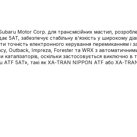
 Subaru Motor Corp. для трансмісійних мастил, розроб
ідає 5AT, забезпечує стабільну в'язкість у широкому ді
и точність електронного керування перемиканням і зап
cy, Outback, Impreza, Forester та WRX з автоматичними
каталізаторів, оскільки застосовується виключно в тр
u ATF 5AT», такі як XA‑TRAN NIPPON ATF або XA‑TRAN 