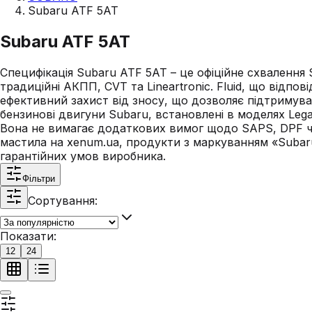
Subaru ATF 5AT
Subaru ATF 5AT
Специфікація Subaru ATF 5AT – це офіційне схвалення
традиційні АКПП, CVT та Lineartronic. Fluid, що відпов
ефективний захист від зносу, що дозволяє підтримуват
бензинові двигуни Subaru, встановлені в моделях Lega
Вона не вимагає додаткових вимог щодо SAPS, DPF чи 
мастила на xenum.ua, продукти з маркуванням «Subar
гарантійних умов виробника.
Фільтри
Сортування:
Показати:
12
24