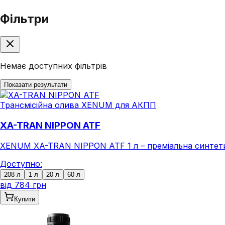
Фільтри
Немає доступних фільтрів
Показати результати
Трансмісійна олива XENUM для АКПП
XA-TRAN NIPPON ATF
XENUM XA-TRAN NIPPON ATF 1 л – преміальна синтетич
Доступно:
208 л
1 л
20 л
60 л
від
784 грн
Купити