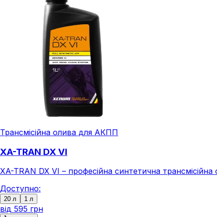
Трансмісійна олива для АКПП
XA-TRAN DX VI
XA-TRAN DX VI – професійна синтетична трансмісійна о
Доступно:
20 л
1 л
від
595 грн