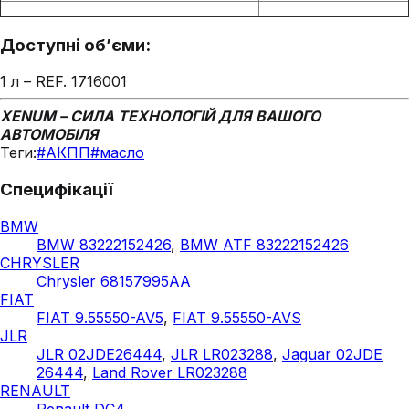
Доступні об’єми:
1 л – REF. 1716001
XENUM – СИЛА ТЕХНОЛОГІЙ ДЛЯ ВАШОГО
АВТОМОБІЛЯ
Теги:
#
АКПП
#
масло
Специфікації
BMW
BMW 83222152426
,
BMW ATF 83222152426
CHRYSLER
Chrysler 68157995AA
FIAT
FIAT 9.55550-AV5
,
FIAT 9.55550-AVS
JLR
JLR 02JDE26444
,
JLR LR023288
,
Jaguar 02JDE
26444
,
Land Rover LR023288
RENAULT
Renault DC4