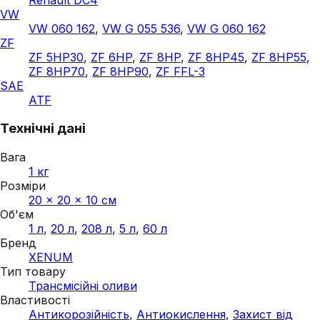
VW
VW 060 162
,
VW G 055 536
,
VW G 060 162
ZF
ZF 5HP30
,
ZF 6HP
,
ZF 8HP
,
ZF 8HP45
,
ZF 8HP55
,
ZF 8HP70
,
ZF 8HP90
,
ZF FFL-3
SAE
ATF
Технічні дані
Вага
1 кг
Розміри
20 × 20 × 10 см
Об'єм
1 л
,
20 л
,
208 л
,
5 л
,
60 л
Бренд
XENUM
Тип товару
Трансмісійні оливи
Властивості
Антикорозійність
,
Антиокислення
,
Захист від