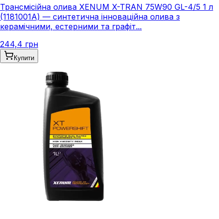
Трансмісійна олива XENUM X-TRAN 75W90 GL-4/5 1 л
(1181001A) — синтетична інноваційна олива з
керамічними, естерними та графіт...
244,4 грн
Купити