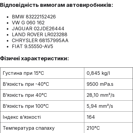
Відповідність вимогам автовиробників:
BMW 83222152426
VW G 060 162
JAGUAR 02JDE26444
LAND ROVER LR023288
CHRYSLER 68157995AA
FIAT 9.55550-AV5
Фізичні характеристики:
Густина при 15°C
0,845 kg/l
В’язкість при -40°C
9500 mPa.s
В’язкість при 40°C
28,10 mm²/s
В’язкість при 100°C
5,94 mm²/s
Індекс в’язкості
164
Температура спалаху
210°C