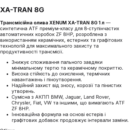
XA-TRAN 8G
Трансмісійна олива XENUM XA-TRAN 8G 1 л
—
синтетична ATF преміум‑класу для 8‑ступінчастих
автоматичних коробок ZF 8HP, розроблена з
використанням керамічних, естерних та графітових
технологій для максимального захисту та
продуктивності трансмісії.
Знижує споживання пального завдяки
мінімальному тертю та керамічному покриттю.
Висока стійкість до окислення, термічних
навантажень і піноутворення.
Надійний захист від зносу, корозії та пінистих
утворень.
Сумісна з АКПП BMW, Jaguar, Land Rover,
Chrysler, Fiat, VW та іншими, що вимагають ATF
ZF 8HP.
Інноваційна формула на основі естерів і
графітових добавок продовжує інтервали заміни.