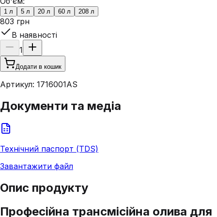
Об'єм:
1 л
5 л
20 л
60 л
208 л
803 грн
В наявності
1
Додати в кошик
Артикул:
1716001AS
Документи та медіа
Технічний паспорт (TDS)
Завантажити файл
Опис продукту
Професійна трансмісійна олива для