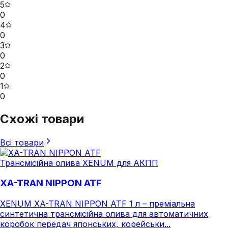
5
0
4
0
3
0
2
0
1
0
Схожі товари
Всі товари
Трансмісійна олива XENUM для АКПП
XA-TRAN NIPPON ATF
XENUM XA-TRAN NIPPON ATF 1 л – преміальна
синтетична трансмісійна олива для автоматичних
коробок передач японських, корейськи...