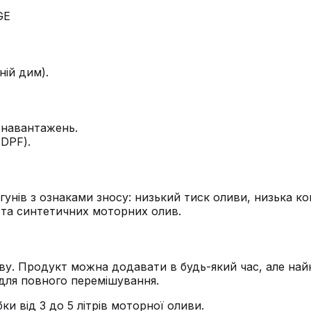
ній дим).
 навантажень.
(DPF).
унів з ознаками зносу: низький тиск оливи, низька к
 та синтетичних моторних олив.
ву. Продукт можна додавати в будь-який час, але най
 для повного перемішування.
и від 3 до 5 літрів моторної оливи.