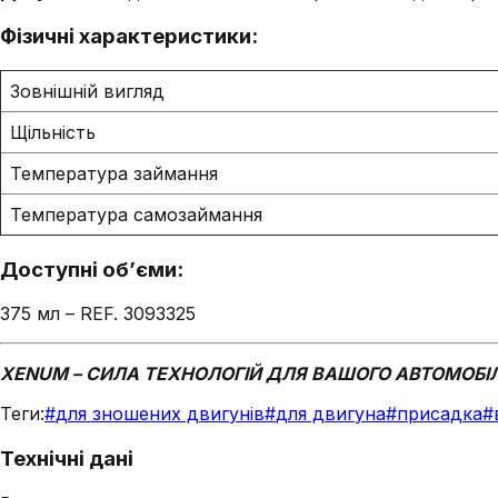
Фізичні характеристики:
Зовнішній вигляд
Щільність
Температура займання
Температура самозаймання
Доступні об’єми:
375 мл – REF. 3093325
XENUM – СИЛА ТЕХНОЛОГІЙ ДЛЯ ВАШОГО АВТОМОБІ
Теги:
#
для зношених двигунів
#
для двигуна
#
присадка
#
Технічні дані