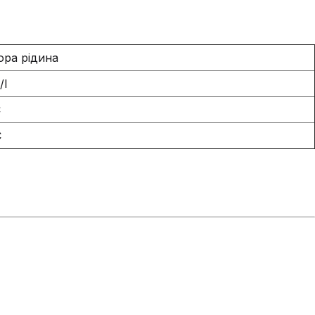
ора рідина
/l
C
C