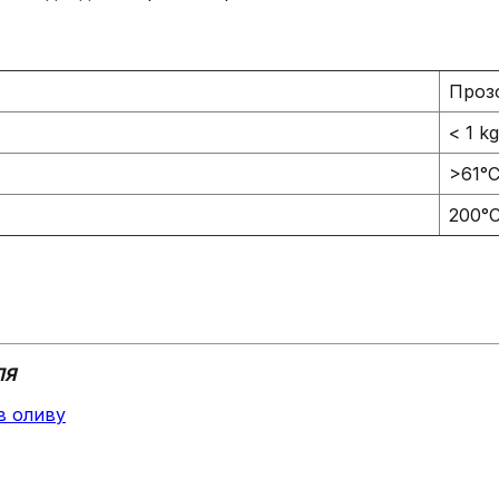
Проз
< 1 kg
>61°
200°
ЛЯ
в оливу