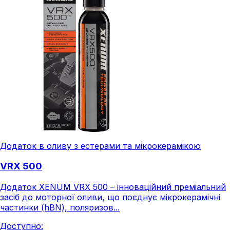
Додаток в оливу з естерами та мікрокерамікою
VRX 500
Додаток XENUM VRX 500 – інноваційний преміальний
засіб до моторної оливи, що поєднує мікрокерамічні
частинки (hBN), поляризов...
Доступно: