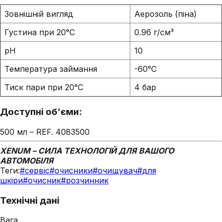
Зовнішній вигляд
Аерозоль (піна)
Густина при 20°C
0.96 г/см³
pH
10
Температура займання
-60°C
Тиск пари при 20°C
4 бар
Доступні об’єми:
500 мл – REF. 4083500
XENUM – СИЛА ТЕХНОЛОГІЙ ДЛЯ ВАШОГО
АВТОМОБІЛЯ
Теги:
#
сервіс
#
очисники
#
очищувач
#
для
шкіри
#
очисник
#
розчинник
Технічні дані
Вага