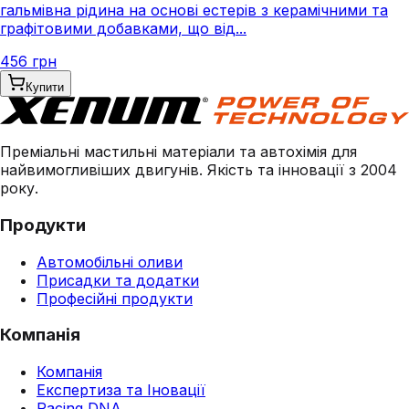
гальмівна рідина на основі естерів з керамічними та
графітовими добавками, що від...
456 грн
Купити
Преміальні мастильні матеріали та автохімія для
найвимогливіших двигунів. Якість та інновації з 2004
року.
Продукти
Автомобільні оливи
Присадки та додатки
Професійні продукти
Компанія
Компанія
Експертиза та Іновації
Racing DNA