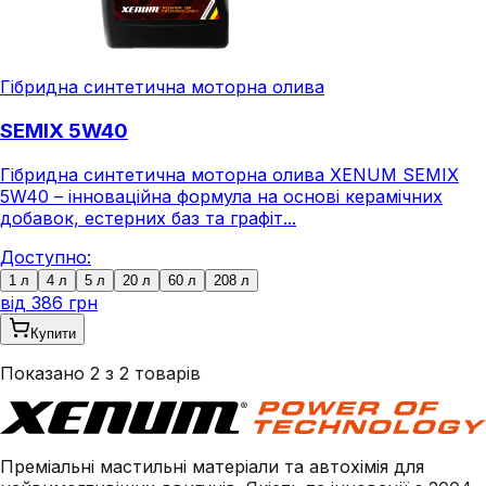
Гібридна синтетична моторна олива
SEMIX 5W40
Гібридна синтетична моторна олива XENUM SEMIX
5W40 – інноваційна формула на основі керамічних
добавок, естерних баз та графіт...
Доступно:
1 л
4 л
5 л
20 л
60 л
208 л
від
386 грн
Купити
Показано
2
з
2
товарів
Преміальні мастильні матеріали та автохімія для