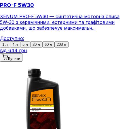
PRO-F 5W30
XENUM PRO-F 5W30 — синтетична моторна олива
5W‑30 з керамічними, естерними та графітовими
добавками, що забезпечує максимальн...
Доступно:
1 л
4 л
5 л
20 л
60 л
208 л
від
644 грн
Купити