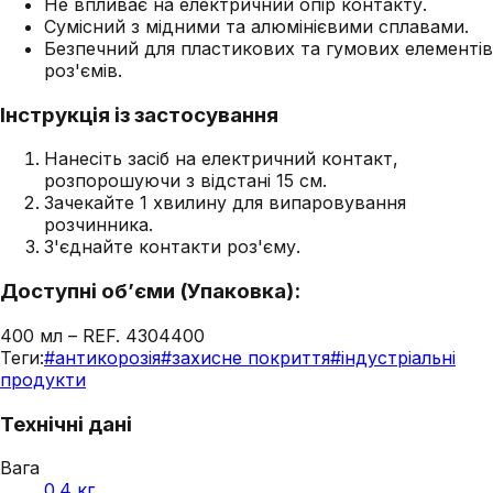
Не впливає на електричний опір контакту.
Сумісний з мідними та алюмінієвими сплавами.
Безпечний для пластикових та гумових елементів
роз'ємів.
Інструкція із застосування
Нанесіть засіб на електричний контакт,
розпорошуючи з відстані 15 см.
Зачекайте 1 хвилину для випаровування
розчинника.
З'єднайте контакти роз'єму.
Доступні об’єми (Упаковка):
400 мл – REF. 4304400
Теги:
#
антикорозія
#
захисне покриття
#
індустріальні
продукти
Технічні дані
Вага
0.4 кг