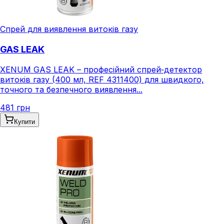
Спрей для виявлення витоків газу
GAS LEAK
XENUM GAS LEAK – професійний спрей‑детектор
витоків газу (400 мл, REF 4311400) для швидкого,
точного та безпечного виявлення...
481 грн
Купити