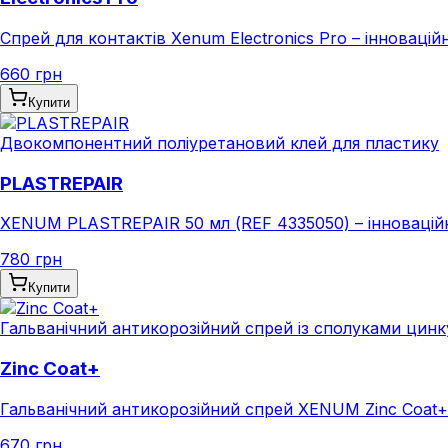
Спрей для контактів Xenum Electronics Pro – інноваційн
660 грн
Купити
Двокомпонентний поліуретановий клей для пластику
PLASTREPAIR
XENUM PLASTREPAIR 50 мл (REF 4335050) – інноваційн
780 грн
Купити
Гальванічний антикорозійний спрей із сполуками цинк
Zinc Coat+
Гальванічний антикорозійний спрей XENUM Zinc Coat+ – 
670 грн