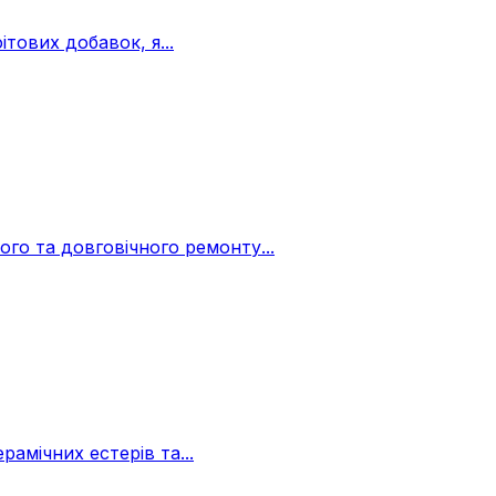
ітових добавок, я...
о та довговічного ремонту...
амічних естерів та...