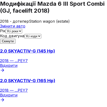
Модифікації
Mazda 6 III Sport Combi
(GJ, facelift 2018)
2018 - дотепер
Station wagon (estate)
Змінити авто
Рік
Код двигуна
Скинути
2.0 SKYACTIV-G (145 Hp)
2018
—
...
PEY7
Відкрити
2.0 SKYACTIV-G (165 Hp)
2018
—
...
PEY7
Відкрити