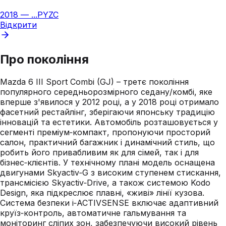
2018
—
...
PYZC
Відкрити
Про покоління
Mazda 6 III Sport Combi (GJ) – третє покоління
популярного середньорозмірного седану/комбі, яке
вперше з'явилося у 2012 році, а у 2018 році отримало
фасетний рестайлінг, зберігаючи японську традицію
інновацій та естетики. Автомобіль розташовується у
сегменті преміум‑компакт, пропонуючи просторий
салон, практичний багажник і динамічний стиль, що
робить його привабливим як для сімей, так і для
бізнес‑клієнтів. У технічному плані модель оснащена
двигунами Skyactiv‑G з високим ступенем стискання,
трансмісією Skyactiv‑Drive, а також системою Kodo
Design, яка підкреслює плавні, «живі» лінії кузова.
Система безпеки i‑ACTIVSENSE включає адаптивний
круїз‑контроль, автоматичне гальмування та
моніторинг сліпих зон, забезпечуючи високий рівень