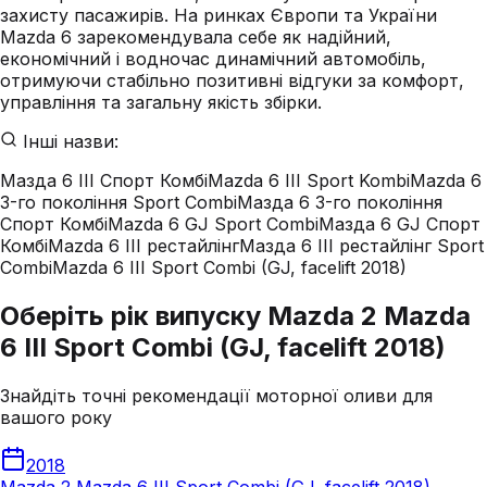
захисту пасажирів. На ринках Європи та України
Mazda 6 зарекомендувала себе як надійний,
економічний і водночас динамічний автомобіль,
отримуючи стабільно позитивні відгуки за комфорт,
управління та загальну якість збірки.
Інші назви:
Мазда 6 III Спорт Комбі
Mazda 6 III Sport Kombi
Mazda 6
3-го покоління Sport Combi
Мазда 6 3-го покоління
Спорт Комбі
Mazda 6 GJ Sport Combi
Мазда 6 GJ Спорт
Комбі
Mazda 6 III рестайлінг
Мазда 6 III рестайлінг Sport
Combi
Mazda 6 III Sport Combi (GJ, facelift 2018)
Оберіть рік випуску Mazda 2 Mazda
6 III Sport Combi (GJ, facelift 2018)
Знайдіть точні рекомендації моторної оливи для
вашого року
2018