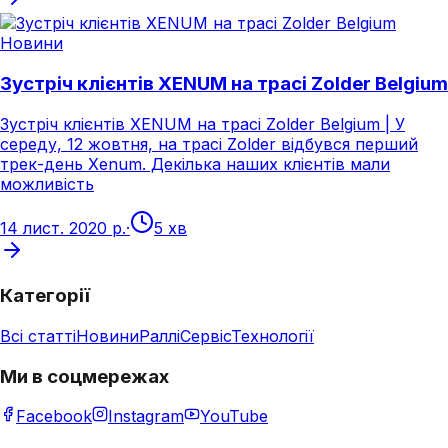
Новини
Зустріч клієнтів XENUM на трасі Zolder Belgium
Зустріч клієнтів XENUM на трасі Zolder Belgium | У
середу, 12 жовтня, на трасі Zolder відбувся перший
трек-день Xenum. Декілька наших клієнтів мали
можливість
14 лист. 2020 р.
·
5 хв
Категорії
Всі статті
Новини
Раллі
Сервіс
Технології
Ми в соцмережах
Facebook
Instagram
YouTube