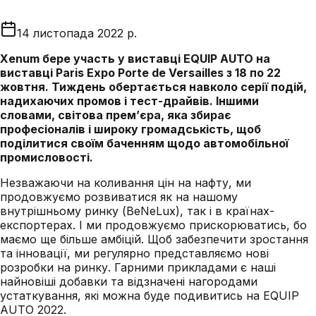
14 листопада 2022 р.
Xenum бере участь у виставці EQUIP AUTO на
виставці Paris Expo Porte de Versailles з 18 по 22
жовтня. Тиждень обертається навколо серії подій,
надихаючих промов і тест-драйвів. Іншими
словами, світова прем’єра, яка збирає
професіоналів і широку громадськість, щоб
поділитися своїм баченням щодо автомобільної
промисловості.
Незважаючи на коливання цін на нафту, ми
продовжуємо розвиватися як на нашому
внутрішньому ринку (BeNeLux), так і в країнах-
експортерах. І ми продовжуємо прискорюватись, бо
маємо ще більше амбіцій. Щоб забезпечити зростання
та інновації, ми регулярно представляємо нові
розробки на ринку. Гарними прикладами є наші
найновіші добавки та відзначені нагородами
устаткування, які можна буде подивитись на EQUIP
AUTO 2022.