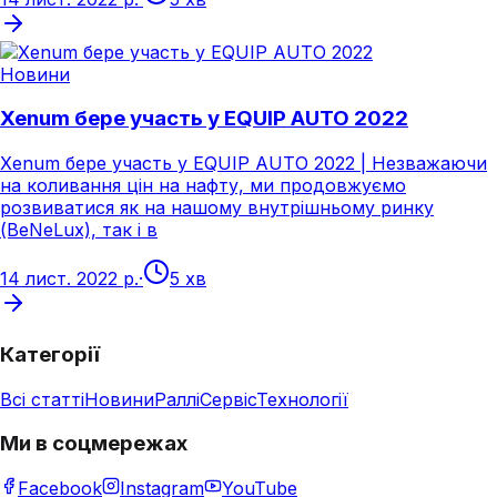
Новини
Xenum бере участь у EQUIP AUTO 2022
Xenum бере участь у EQUIP AUTO 2022 | Незважаючи
на коливання цін на нафту, ми продовжуємо
розвиватися як на нашому внутрішньому ринку
(BeNeLux), так і в
14 лист. 2022 р.
·
5 хв
Категорії
Всі статті
Новини
Раллі
Сервіс
Технології
Ми в соцмережах
Facebook
Instagram
YouTube