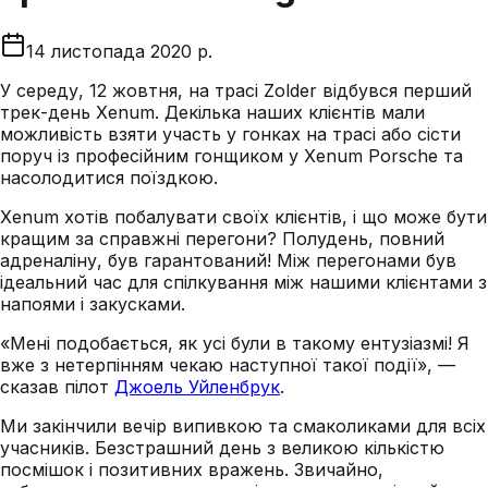
14 листопада 2020 р.
У середу, 12 жовтня, на трасі Zolder відбувся перший
трек-день Xenum. Декілька наших клієнтів мали
можливість взяти участь у гонках на трасі або сісти
поруч із професійним гонщиком у Xenum Porsche та
насолодитися поїздкою.
Xenum хотів побалувати своїх клієнтів, і що може бути
кращим за справжні перегони? Полудень, повний
адреналіну, був гарантований! Між перегонами був
ідеальний час для спілкування між нашими клієнтами з
напоями і закусками.
«Мені подобається, як усі були в такому ентузіазмі! Я
вже з нетерпінням чекаю наступної такої події», —
сказав пілот
Джоель Уйленбрук
.
Ми закінчили вечір випивкою та смаколиками для всіх
учасників. Безстрашний день з великою кількістю
посмішок і позитивних вражень. Звичайно,