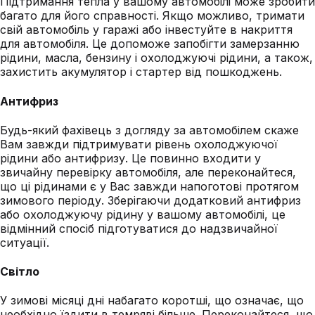
Підтримання тепла у вашому автомобілі може зробити
багато для його справності. Якщо можливо, тримати
свій автомобіль у гаражі або інвестуйте в накриття
для автомобіля. Це допоможе запобігти замерзанню
рідини, масла, бензину і охолоджуючі рідини, а також,
захистить акумулятор і стартер від пошкоджень.
Антифриз
Будь-який фахівець з догляду за автомобілем скаже
Вам завжди підтримувати рівень охолоджуючої
рідини або антифризу. Це повинно входити у
звичайну перевірку автомобіля, але переконайтеся,
що ці рідинами є у Вас завжди напоготові протягом
зимового періоду. Зберігаючи додатковий антифриз
або охолоджуючу рідину у вашому автомобілі, це
відмінний спосіб підготуватися до надзвичайної
ситуації.
Світло
У зимові місяці дні набагато коротші, що означає, що
необхідно їздити в темряві більше. Переконайтеся, що