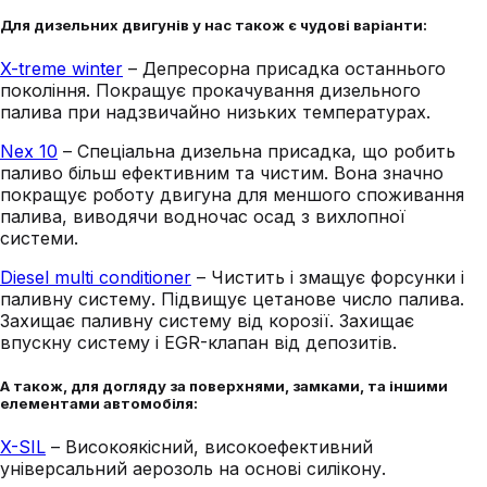
Для дизельних двигунів у нас також є чудові варіанти:
X-treme winter
– Депресорна присадка останнього
покоління. Покращує прокачування дизельного
палива при надзвичайно низьких температурах.
Nex 10
– Спеціальна дизельна присадка, що робить
паливо більш ефективним та чистим. Вона значно
покращує роботу двигуна для меншого споживання
палива, виводячи водночас осад з вихлопної
системи.
Diesel multi conditioner
– Чистить і змащує форсунки і
паливну систему. Підвищує цетанове число палива.
Захищає паливну систему від корозії. Захищає
впускну систему і EGR-клапан від депозитів.
А також, для догляду за поверхнями, замками, та іншими
елементами автомобіля:
X-SIL
– Високоякісний, високоефективний
універсальний аерозоль на основі силікону.