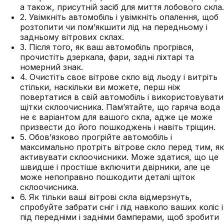
а також, присутній засіб для миття лобового скла.
2. Увімкніть автомобіль і увімкніть опалення, щоб
розтопити чи пом’якшити лід на передньому і
задньому вітрових склах.
3. Після того, як ваш автомобіль прогрівся,
прочистіть дзеркала, фари, задні ліхтарі та
номерний знак.
4. Очистіть своє вітрове скло від льоду і витріть
стільки, наскільки ви можете, перш ніж
повертатися в свій автомобіль і використовувати
щітки склоочисника. Пам’ятайте, що гаряча вода
не є варіантом для вашого скла, адже це може
призвести до його пошкоджень і навіть тріщин.
5. Обов’язково прогрійте автомобіль і
максимально протріть вітрове скло перед тим, як
активувати склоочисники. Може здатися, що це
швидше і простіше включити двірники, але це
може непоправно пошкодити деталі щіток
склоочисника.
6. Як тільки ваші вітрові скла відмерзнуть,
спробуйте забрати сніг і лід навколо ваших коліс і
під передніми і задніми бамперами, щоб зробити