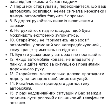
ваш від’їзд якомога більш гладким.
7. Перш ніж стартувати , переконайтеся, що ваш
автомобіль розігрівся, немає сигналів небезпеки і
двигун автомобіля “звучить” справно.
8. В дорозі рухайтесь лише із включеними
фарами.
9. Не рухайтесь надто швидко, щоб була
можливість екстренно зупинитись.
10. Старайтесь не “триматись на хвості”,
автомобіль у зимовий час непередбачуваний ,
тому краще триматись на відстані.
11. Будьте уважними у заторах і не поспішайте.
12. Якщо автомобіль ковзає, не впадайте у
паніку, а дійте чітко за ситуацією і правилами
дорожнього руху.
13. Старайтесь максимально далеко проглядати
дорогу на випадок особливих ситуацій.
14. Якнайчастіше проводьте діагностику
автомобіля.
15. У разі надзвичайних ситуацій у Вас завжди
повинен бути робочий стільниковий телефон та
аптечка.