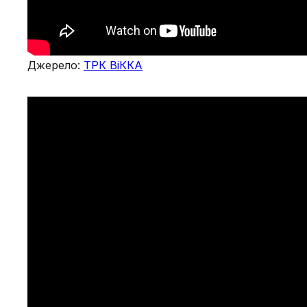
Джерело:
ТРК ВіККА