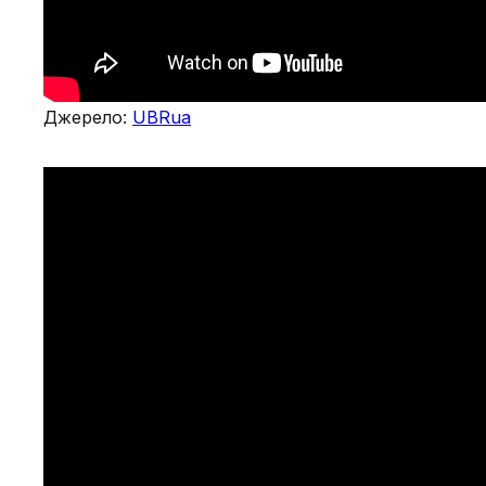
Джерело:
UBRua