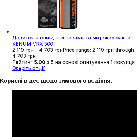
Додаток в оливу з естерами та мікрокерамікою
XENUM VRX 500
2 119
грн
–
4 703
грн
Price range: 2 119 грн through
4 703 грн
Рейтинг
5.00
з 5 на основі опитування
1
покупця
Оберіть опції
Корисні відео щодо зимового водіння: