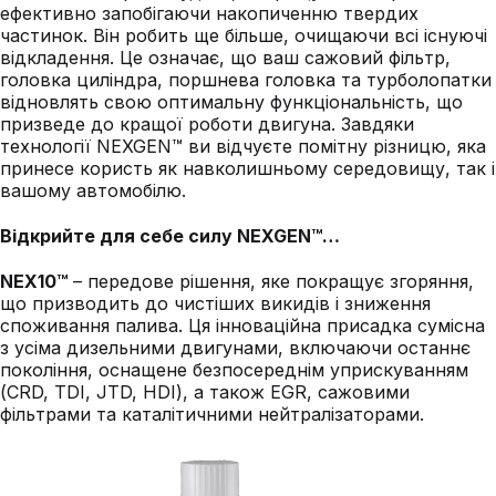
ефективно запобігаючи накопиченню твердих
частинок. Він робить ще більше, очищаючи всі існуючі
відкладення. Це означає, що ваш сажовий фільтр,
головка циліндра, поршнева головка та турболопатки
відновлять свою оптимальну функціональність, що
призведе до кращої роботи двигуна. Завдяки
технології NEXGEN™ ви відчуєте помітну різницю, яка
принесе користь як навколишньому середовищу, так і
вашому автомобілю.
Відкрийте для себе силу NEXGEN™…
NEX10™
– передове рішення, яке покращує згоряння,
що призводить до чистіших викидів і зниження
споживання палива. Ця інноваційна присадка сумісна
з усіма дизельними двигунами, включаючи останнє
покоління, оснащене безпосереднім уприскуванням
(CRD, TDI, JTD, HDI), а також EGR, сажовими
фільтрами та каталітичними нейтралізаторами.