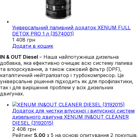
Універсальний паливний додаток XENUM FULL
DETOX PRO 1 л (3574001)
1 408
грн
Додати в кошик
IN & OUT Diesel
– Наша найпотужніша дизельна
добавка, яка ефективно очищає всю систему палива
та впорскування, а також сажовий фільтр (DPF),
каталітичний нейтралізатор і турбокомпресор. Це
універсальне рішення підходить як для профілактики,
так і для вирішення проблем у всіх дизельних
двигунах.
Додаток для чистки впускної і випускної систем
дизельного двигуна XENUM IN&OUT CLEANER
DIESEL (3192015)
2 408
грн
Рейтинг
5.00
з 5 на основі опитування
2
покупців