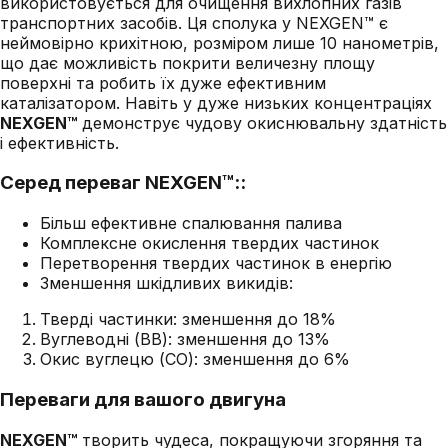
використовується для очищення вихлопних газів
транспортних засобів. Ця сполука у NEXGEN™ є
неймовірно крихітною, розміром лише 10 нанометрів,
що дає можливість покрити величезну площу
поверхні та робить їх дуже ефективним
каталізатором. Навіть у дуже низьких концентраціях
NEXGEN™
демонструє чудову окиснювальну здатність
і ефективність.
Серед переваг NEXGEN™::
Більш ефективне спалювання палива
Комплексне окислення твердих частинок
Перетворення твердих частинок в енергію
Зменшення шкідливих викидів:
Тверді частинки: зменшення до 18%
Вуглеводні (ВВ): зменшення до 13%
Окис вуглецю (CO): зменшення до 6%
Переваги для вашого двигуна
NEXGEN™
творить чудеса, покращуючи згоряння та