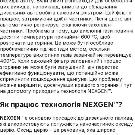
оксидів азоту. Були вжиті різні заходи для обмеження
цих викидів, наприклад, вимога до обладнання
дизельних автомобілів сажовим фільтром. Цей фільтр
працює, затримуючи дрібні частинки. Після цього він
автоматично регенерує, спалюючи захоплені
частинки. Проблема в тому, що вихлопні гази повинні
досягти температури принаймні 600 °C, щоб
розпочати це горіння. Це може бути особливо
проблематично під час їзди містом, оскільки
температура вихлопних газів зазвичай не перевищує
400°C. Коли сажовий фільтр заповнений і процес
згоряння не може бути запущений, він перестає
ефективно функціонувати, що потенційно може
спричинити пошкодження двигуна. Цю проблему
можна вирішити, досягнувши кращого згоряння, і тут
на допомогу приходить технологія NEXGEN™.
Як працює технологія NEXGEN™?
NEXGEN™
є основою присадок до дизельного палива,
які використовують потужність наночастинок оксиду
церію. Оксид церію – це речовина, яка широко