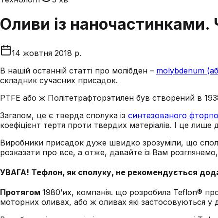
Оливи із наночастинками. Ч
14 жовтня 2018 р.
В нашій останній статті про молібден –
molybdenum (а
складник сучасних присадок.
PTFE або ж Політетрафторэтилен був створений в 1938 
Загалом, це є тверда сполука із
синтезованого фторпо
коефіцієнт тертя проти твердих матеріалів. І це лише д
Виробники присадок дуже швидко зрозуміли, що сполу
розказати про все, а отже, давайте із Вам розглянемо
УВАГА! Тефлон, як сполуку, не рекомендується дод
Протягом
1980’их, компанія. що розробила Teflon® п
моторних оливах, або ж оливах які застосовуються у д