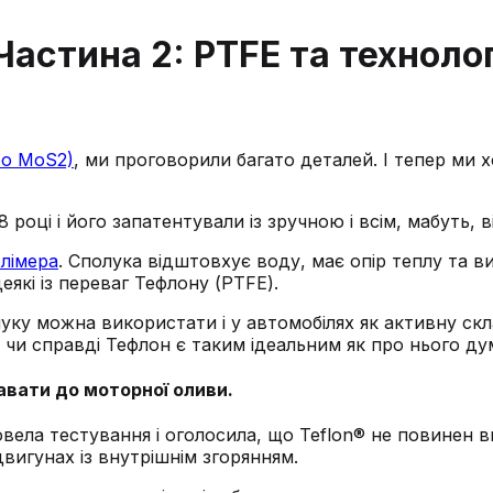
астина 2: PTFЕ та технолог
бо MoS2)
, ми проговорили багато деталей. І тепер ми 
році і його запатентували із зручною і всім, мабуть, 
лімера
. Сполука відштовхує воду, має опір теплу та 
еякі із переваг Тефлону (PTFE).
ку можна використати і у автомобілях як активну скл
, чи справді Тефлон є таким ідеальним як про нього д
авати до моторної оливи.
ровела тестування і оголосила, що Teflon® не повинен
вигунах із внутрішнім згорянням.