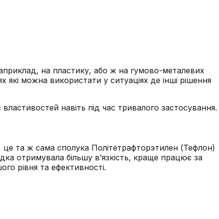
Наприклад, на пластику, або ж на гумово-металевих
х які можна використати у ситуаціях де інші рішення
є властивостей навіть під час тривалого застосування.
м, це та ж сама сполука Політетрафторэтилен (Тефлон)
дка отримувала більшу в’язкість, краще працює за
ого рівня та ефективності.