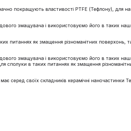
 значно покращують властивості PTFE (Тефлону), для 
 чудового змащувача і використовуємо його в таких на
ких питаннях як змащення різноманітних поверхонь, т
 чудового змащувача і використовуємо його в таких на
для сполуки в таких питаннях як змащення різноманітн
 має серед своїх складників керамічні наночастинки Т