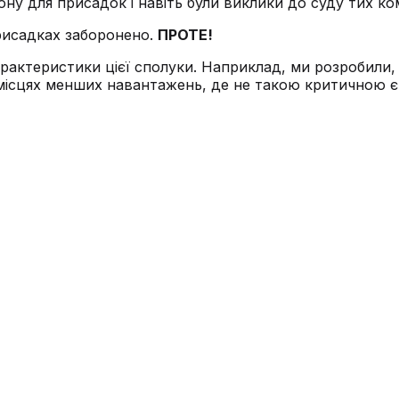
ону для присадок і навіть були виклики до суду тих к
рисадках заборонено.
ПРОТЕ!
рактеристики цієї сполуки. Наприклад, ми розробили
ісцях менших навантажень, де не такою критичною є 