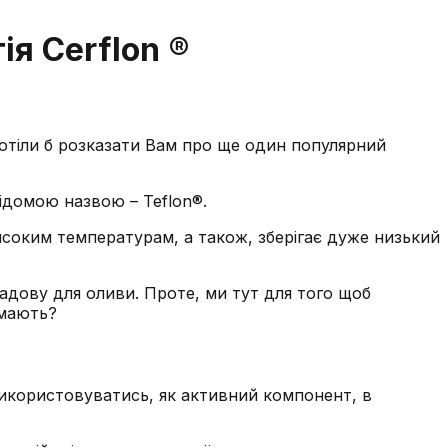
ія Cerflon ®
хотіли б розказати Вам про ще один популярний
відомою назвою – Teflon®.
високим температурам, а також, зберігає дуже низький
адову для оливи. Проте, ми тут для того щоб
умають?
 використовуватись, як активний компонент, в