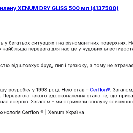
тилену XENUM DRY GLISS 500 мл (4137500)
у багатьох ситуаціях і на різноманітних поверхнях. 
 найбільша перевага для нас це у чудових властивостя
істю відштовхує бруд, пил і грязюку, а тому не втрача
ншу розробку у 1998 році. Нею став –
Cerflon®
. Загало
. Перевагою такого вдосконалення стало те, що приса
нає енергію. Загалом – ми отримали сполуку зовсім інш