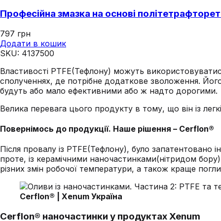
Професійна змазка на основі політетрафторе
797
грн
Додати в кошик
SKU:
4137500
Властивості PTFE(Тефлону) можуть використовуватись 
сполученнях, де потрібне додаткове зволоження. Його
будуть або мало ефективними або ж надто дорогими.
Велика перевага цього продукту в тому, що він із легк
Повернімось до продукції. Наше рішення – Cerflon®
Після провалу із PTFE(Тефлону), було запатентовано і
проте, із керамічними наночастинками(нітридом бору)
різних змін робочої температури, а також краще погли
Cerflon® | Xenum Україна
Cerflon® наночастинки у продуктах Xenum