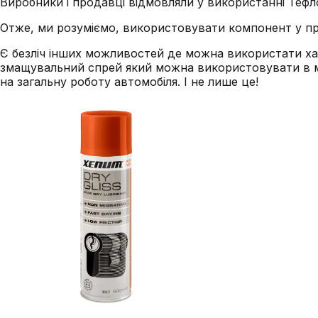
Виробники і продавці відмовляли у використанні Тефл
Отже, ми розуміємо, використовувати компонент у п
Є безліч інших можливостей де можна використати ха
змащувальний спрей який можна використовувати в м
на загальну роботу автомобіля. І не лише це!