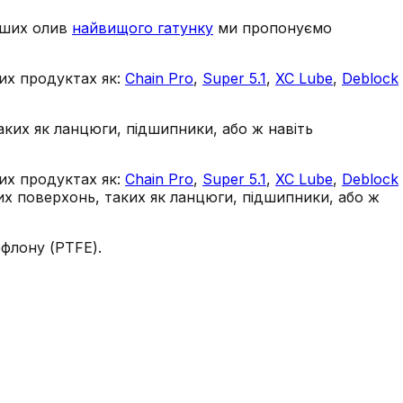
наших олив
найвищого гатунку
ми пропонуємо
ших продуктах як:
Chain Pro
,
Super 5.1
,
XC Lube
,
Deblock
аких як ланцюги, підшипники, або ж навіть
ших продуктах як:
Chain Pro
,
Super 5.1
,
XC Lube
,
Deblock
их поверхонь, таких як ланцюги, підшипники, або ж
ефлону (PTFE).