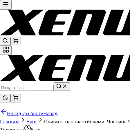
Назад до блогу
Назад
Головна
Блог
Оливи із наночастинками. Частина 2:
Технології
5 хв