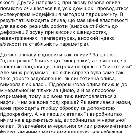
якості. Другий напрямок, при якому базова олива
повністю очищається від усіх домішок і проводиться
молекулярна модифікація методом гідрокрекінгу. В
результаті виходить олива, що має цінні властивості
для важких режимів роботи (висока стійкість до
деформацій зсуву при високих швидкостях,
навантаженнях і температурах, високий індекс
в’язкості та стабільність параметрів).
До якого класу відносити такі оливи? За ціною
“гідрокрекінг” ближче до “мінералки”, а за якістю, як
запевняє продавець, анітрохи не гірше за “синтетики”.
Але ми ж розуміємо, що якби справа була саме так,
таке дороге задоволення, як синтетична олива,
вимерла б як клас… Гідрорекінгова олива ближче до
мінеральної не тільки за ціною, а й за способом
отримання, тому що вона теж виготовляється з
нафти. Чим же вона тоді краща? Як випливає з назви,
вона проходить глибшу обробку за допомогою
гідрокрекінгу. А на перших етапах її виробництво
нічим не відрізняється від виробництва мінеральної
оливи. Зі звичайної мінеральної оливи різноманітними
фізико-хімічними методами видаляються небажані