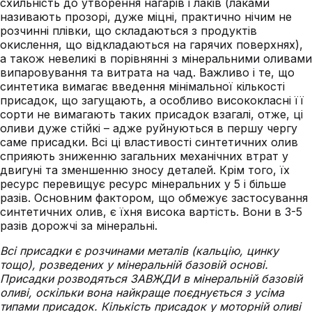
схильність до утворення нагарів і лаків (лаками
називають прозорі, дуже міцні, практично нічим не
розчинні плівки, що складаються з продуктів
окислення, що відкладаються на гарячих поверхнях),
а також невеликі в порівнянні з мінеральними оливами
випаровування та витрата на чад. Важливо і те, що
синтетика вимагає введення мінімальної кількості
присадок, що загущають, а особливо висококласні її
сорти не вимагають таких присадок взагалі, отже, ці
оливи дуже стійкі – адже руйнуються в першу чергу
саме присадки. Всі ці властивості синтетичних олив
сприяють зниженню загальних механічних втрат у
двигуні та зменшенню зносу деталей. Крім того, їх
ресурс перевищує ресурс мінеральних у 5 і більше
разів. Основним фактором, що обмежує застосування
синтетичних олив, є їхня висока вартість. Вони в 3-5
разів дорожчі за мінеральні.
Всі присадки є розчинами металів (кальцію, цинку
тощо), розведених у мінеральній базовій основі.
Присадки розводяться ЗАВЖДИ в мінеральній базовій
оливі, оскільки вона найкраще поєднується з усіма
типами присадок. Кількість присадок у моторній оливі