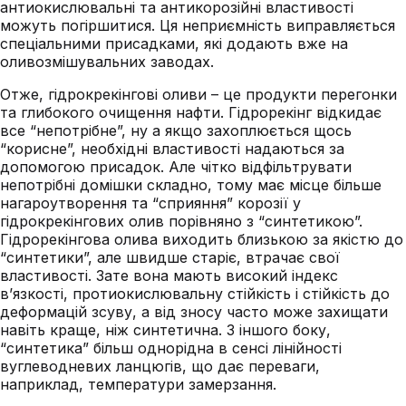
антиокислювальні та антикорозійні властивості
можуть погіршитися. Ця неприємність виправляється
спеціальними присадками, які додають вже на
оливозмішувальних заводах.
Отже, гідрокрекінгові оливи – це продукти перегонки
та глибокого очищення нафти. Гідрорекінг відкидає
все “непотрібне”, ну а якщо захоплюється щось
“корисне”, необхідні властивості надаються за
допомогою присадок. Але чітко відфільтрувати
непотрібні домішки складно, тому має місце більше
нагароутворення та “сприяння” корозії у
гідрокрекінгових олив порівняно з “синтетикою”.
Гідрорекінгова олива виходить близькою за якістю до
“синтетики”, але швидше старіє, втрачає свої
властивості. Зате вона мають високий індекс
в’язкості, протиокислювальну стійкість і стійкість до
деформацій зсуву, а від зносу часто може захищати
навіть краще, ніж синтетична. З іншого боку,
“синтетика” більш однорідна в сенсі лінійності
вуглеводневих ланцюгів, що дає переваги,
наприклад, температури замерзання.