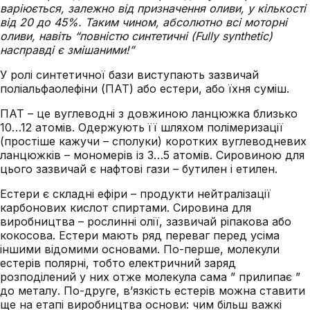
варіюється, залежно від призначення оливи, у кількості
від 20 до 45%. Таким чином, абсолютно всі моторні
оливи, навіть “повністю синтетичні (Fully synthetic)
насправді є змішаними!”
У ролі синтетичної бази виступають зазвичай
поліальфаолефіни (ПАТ) або естери, або їхня суміш.
ПАТ – це вуглеводні з довжиною ланцюжка близько
10…12 атомів. Одержують її шляхом полімеризації
(простіше кажучи – сполуки) коротких вуглеводневих
ланцюжків – мономерів із 3…5 атомів. Сировиною для
цього зазвичай є нафтові гази – бутилен і етилен.
Естери є складні ефіри – продукти нейтралізації
карбонових кислот спиртами. Сировина для
виробництва – рослинні олії, зазвичай ріпакова або
кокосова. Естери мають ряд переваг перед усіма
іншими відомими основами. По-перше, молекули
естерів полярні, тобто електричний заряд
розподілений у них отже молекула сама ” прилипає ”
до металу. По-друге, в’язкість естерів можна ставити
ще на етапі виробництва основи: чим більш важкі