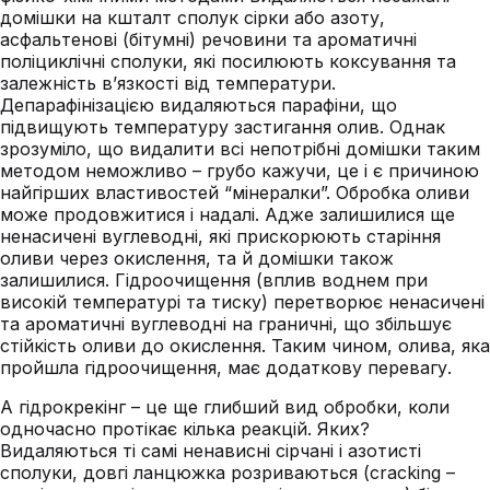
домішки на кшталт сполук сірки або азоту,
асфальтенові (бітумні) речовини та ароматичні
поліциклічні сполуки, які посилюють коксування та
залежність в’язкості від температури.
Депарафінізацією видаляються парафіни, що
підвищують температуру застигання олив. Однак
зрозуміло, що видалити всі непотрібні домішки таким
методом неможливо – грубо кажучи, це і є причиною
найгірших властивостей “мінералки”. Обробка оливи
може продовжитися і надалі. Адже залишилися ще
ненасичені вуглеводні, які прискорюють старіння
оливи через окислення, та й домішки також
залишилися. Гідроочищення (вплив воднем при
високій температурі та тиску) перетворює ненасичені
та ароматичні вуглеводні на граничні, що збільшує
стійкість оливи до окислення. Таким чином, олива, яка
пройшла гідроочищення, має додаткову перевагу.
А гідрокрекінг – це ще глибший вид обробки, коли
одночасно протікає кілька реакцій. Яких?
Видаляються ті самі ненависні сірчані і азотисті
сполуки, довгі ланцюжка розриваються (cracking –