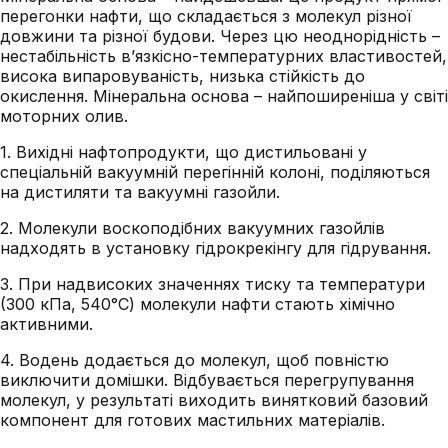
перегонки нафти, що складається з молекул різної
довжини та різної будови. Через цю неоднорідність –
нестабільність в’язкісно-температурних властивостей,
висока випаровуваність, низька стійкість до
окислення. Мінеральна основа – найпоширеніша у світі
моторних олив.
1. Вихідні нафтопродукти, що дистильовані у
спеціальній вакуумній перегінній колоні, поділяються
на дистиляти та вакуумні газойли.
2. Молекули воскоподібних вакуумних газойлів
надходять в установку гідрокрекінгу для гідрування.
3. При надвисоких значеннях тиску та температури
(300 кПа, 540°C) молекули нафти стають хімічно
активними.
4. Водень додається до молекул, щоб повністю
виключити домішки. Відбувається перегрупування
молекул, у результаті виходить винятковий базовий
компонент для готових мастильних матеріалів.