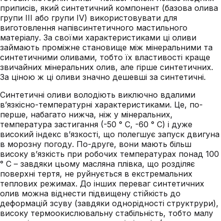
приписів, який синтетичний компонент (базова олива
групи III або групи IV) використовувати для
виготовлення напівсинтетичного мастильного
матеріалу. За своїми характеристиками ці оливи
займають проміжне становище між мінеральними та
синтетичними оливами, тобто їх властивості краще
звичайних мінеральних олив, але гірше синтетичних.
За ціною ж ці оливи значно дешевші за синтетичні.
Синтетичні оливи володіють виключно вдалими
в’язкісно-температурні характеристиками. Це, по-
перше, набагато нижча, ніж у мінеральних,
температура застигання (-50 ° С, -60 ° C) і дуже
високий індекс в’язкості, що полегшує запуск двигуна
в морозну погоду. По-друге, вони мають більш
високу в’язкість при робочих температурах понад 100
° C – завдяки цьому масляна плівка, що розділяє
поверхні тертя, не руйнується в екстремальних
теплових режимах. До інших переваг синтетичних
олив можна віднести підвищену стійкість до
деформацій зсуву (завдяки однорідності структрури),
високу термоокислювальну стабільність, тобто малу