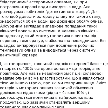
“підступними” естеровими оливами, які при
потраплянні краплі води виходять з ладу. Але
розчаруємо любителів “детективного жанру”. Для
того щоб довести естерову оливу до такого стану,
знадобиться об’єм води, що дорівнює обсягу оливи.
Абсурдним виглядає випадкове попадання такої
кількості вологи до системи. А невелика кількість
конденсату, який може утворитися в системі від
перепаду температур, є абсолютно нешкідливою. Він
швидко випаровується при досягненні робочих
температур оливи та виводиться через систему
вентиляції картера.
І, як говорилося, головний недолік естерової бази – це
її вартість. 100% естерова основа – це теорія, а не
практика. Але навіть невеликий зміст цієї складової
наділяє оливу всіма властивостями, що виявляються
тією чи іншою мірою, про які ми говорили вище. Зміст
естерів в моторних оливах зазвичай обмежена
декількома відсотками (рідко – більше 10%), і
застосовуються вони лише в найдосконаліших
продуктах, що зазвичай становлять вершину
товарного ряду компаній-лідерів.