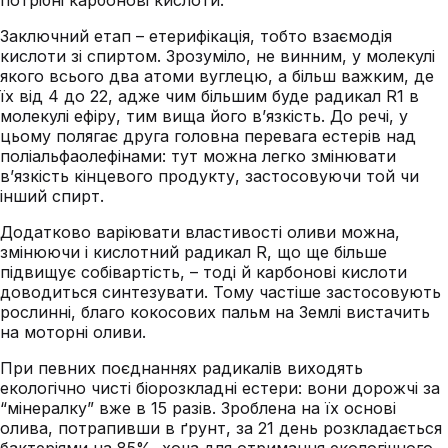
потрібні карбонові кислоти.
Заключний етап – етерифікація, тобто взаємодія
кислоти зі спиртом. Зрозуміло, не винним, у молекулі
якого всього два атоми вуглецю, а більш важким, де
їх від 4 до 22, адже чим більшим буде радикал R1 в
молекулі ефіру, тим вища його в’язкість. До речі, у
цьому полягає друга головна перевага естерів над
поліальфаолефінами: тут можна легко змінювати
в’язкість кінцевого продукту, застосовуючи той чи
інший спирт.
Додатково варіювати властивості оливи можна,
змінюючи і кислотний радикал R, що ще більше
підвищує собівартість, – тоді й карбонові кислоти
доводиться синтезувати. Тому частіше застосовують
рослинні, благо кокосових пальм на Землі вистачить
на моторні оливи.
При певних поєднаннях радикалів виходять
екологічно чисті біорозкладні естери: вони дорожчі за
“мінералку” вже в 15 разів. Зроблена на їх основі
олива, потрапивши в ґрунт, за 21 день розкладається