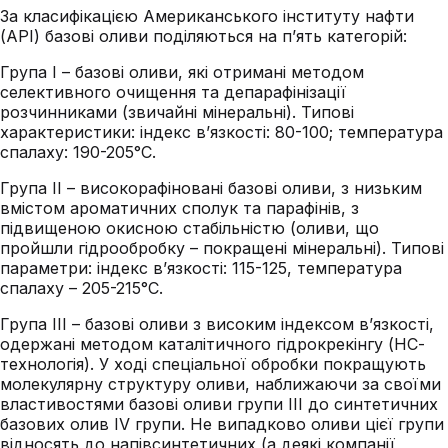
За класифікацією Американського інституту нафти
(API) базові оливи поділяються на п’ять категорій:
Група I – базові оливи, які отримані методом
селективного очищення та депарафінізації
розчинниками (звичайні мінеральні). Типові
характеристики: індекс в’язкості: 80-100; температура
спалаху: 190-205°С.
Група II – високорафіновані базові оливи, з низьким
вмістом ароматичних сполук та парафінів, з
підвищеною окисною стабільністю (оливи, що
пройшли гідрообробку – покращені мінеральні). Типові
параметри: індекс в’язкості: 115-125, температура
спалаху – 205-215°С.
Група III – базові оливи з високим індексом в’язкості,
одержані методом каталітичного гідрокрекінгу (НС-
технологія). У ході спеціальної обробки покращують
молекулярну структуру оливи, наближаючи за своїми
властивостями базові оливи групи III до синтетичних
базових олив IV групи. Не випадково оливи цієї групи
відносять до напівсинтетичних (а деякі компанії