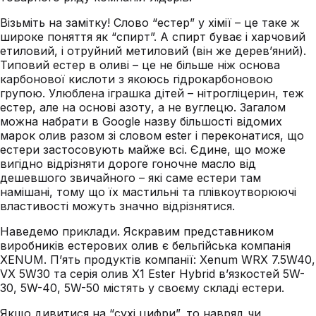
Візьміть на замітку! Слово “естер” у хімії – це таке ж
широке поняття як “спирт”. А спирт буває і харчовий
етиловий, і отруйний метиловий (він же дерев’яний).
Типовий естер в оливі – це не більше ніж основа
карбонової кислоти з якоюсь гідрокарбоновою
групою. Улюблена іграшка дітей – нітрогліцерин, теж
естер, але на основі азоту, а не вуглецю. Загалом
можна набрати в Google назву більшості відомих
марок олив разом зі словом ester і переконатися, що
естери застосовують майже всі. Єдине, що може
вигідно відрізняти дороге гоночне масло від
дешевшого звичайного – які саме естери там
намішані, тому що їх мастильні та плівкоутворюючі
властивості можуть значно відрізнятися.
Наведемо приклади. Яскравим представником
виробників естерових олив є бельгійська компанія
XENUM. П’ять продуктів компанії: Xenum WRX 7.5W40,
VX 5W30 та серія олив X1 Ester Hybrid в’язкостей 5W-
30, 5W-40, 5W-50 містять у своєму складі естери.
Якщо дивитися на “сухі цифри”, то навряд чи