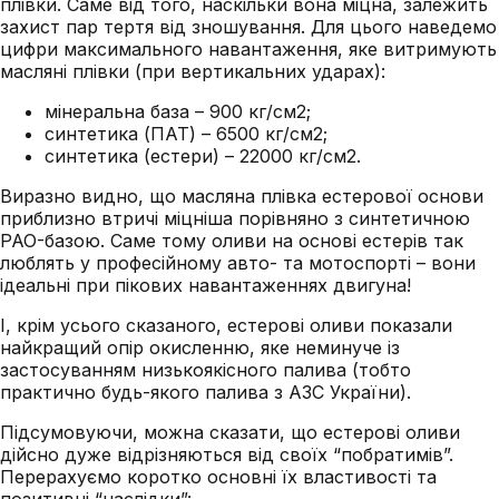
плівки. Саме від того, наскільки вона міцна, залежить
захист пар тертя від зношування. Для цього наведемо
цифри максимального навантаження, яке витримують
масляні плівки (при вертикальних ударах):
мінеральна база – 900 кг/см2;
синтетика (ПАТ) – 6500 кг/см2;
синтетика (естери) – 22000 кг/см2.
Виразно видно, що масляна плівка естерової основи
приблизно втричі міцніша порівняно з синтетичною
PAO-базою. Саме тому оливи на основі естерів так
люблять у професійному авто- та мотоспорті – вони
ідеальні при пікових навантаженнях двигуна!
І, крім усього сказаного, естерові оливи показали
найкращий опір окисленню, яке неминуче із
застосуванням низькоякісного палива (тобто
практично будь-якого палива з АЗС України).
Підсумовуючи, можна сказати, що естерові оливи
дійсно дуже відрізняються від своїх “побратимів”.
Перерахуємо коротко основні їх властивості та