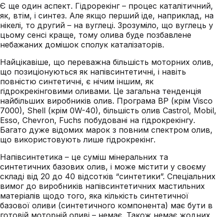
Є ще один аспект. Гідрорекінг – процес каталітичний,
як, втім, і синтез. Але якщо перший іде, наприклад, на
нікелі, то другий – на вуглеці. Зрозуміло, що вуглець у
цьому сенсі краще, тому олива буде позбавлене
небажаних домішок сполук каталізаторів.
Найцікавіше, що переважна більшість моторних олив,
що позиціонуються як напівсинтетичні, і навіть
повністю синтетичні, є нічим іншим, як
гідрокрекінговими оливами. Це загальна тенденція
найбільших виробників олив. Програма BP (крім Visco
7000), Shell (крім 0W-40), більшість олив Castrol, Mobil,
Esso, Chevron, Fuchs побудовані на гідрокрекінгу.
Багато дуже відомих марок з повним спектром олив,
що використовують лише гідрокрекінг.
Напівсинтетика – це суміш мінеральних та
синтетичних базових олив, і може містити у своєму
складі від 20 до 40 відсотків “синтетики”. Спеціальних
вимог до виробників напівсинтетичних мастильних
матеріалів щодо того, яка кількість синтетичної
базової оливи (синтетичного компонента) має бути в
готовій моторній оливі – немає. Також немає жодних