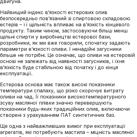
двигуна.
Найвищий індекс в’язкості естерових олив
безпосередньо пов’язаний зі спиртовою складовою
естерів – її щільність впливає на в’язкість кінцевого
продукту. Таким чином, застосовуючи більш менш
щільні спирти у виробництві естерової бази,
розробники, як ми вже говорили, спочатку задають
параметри в’язкості оливи. І ненадійні загусники
більше не потрібні. Це означає, що оливи на естеровій
основі не залежать від наявності загусників, і їхня
в’язкість буде стабільною від початку і до кінця
експлуатації.
Естерова основа має також високі показники
температури спалаху, що різко скорочує витрату
оливи на чад. Її показники високотемпературного
зсуву масляної плівки значно перевершують
показники будь-яких традиційних олив, включаючи
створені з урахуванням ПАТ синтетичних баз.
Ще одна з найважливіших вимог при експлуатації
агрегатів, які потребують мастила – міцність масляної