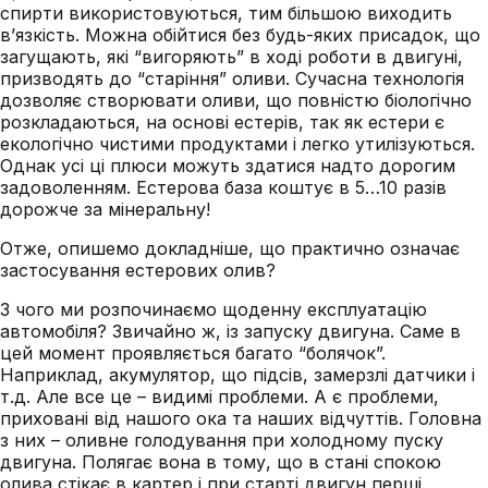
спирти використовуються, тим більшою виходить
в’язкість. Можна обійтися без будь-яких присадок, що
загущають, які “вигоряють” в ході роботи в двигуні,
призводять до “старіння” оливи. Сучасна технологія
дозволяє створювати оливи, що повністю біологічно
розкладаються, на основі естерів, так як естери є
екологічно чистими продуктами і легко утилізуються.
Однак усі ці плюси можуть здатися надто дорогим
задоволенням. Естерова база коштує в 5…10 разів
дорожче за мінеральну!
Отже, опишемо докладніше, що практично означає
застосування естерових олив?
З чого ми розпочинаємо щоденну експлуатацію
автомобіля? Звичайно ж, із запуску двигуна. Саме в
цей момент проявляється багато “болячок”.
Наприклад, акумулятор, що підсів, замерзлі датчики і
т.д. Але все це – видимі проблеми. А є проблеми,
приховані від нашого ока та наших відчуттів. Головна
з них – оливне голодування при холодному пуску
двигуна. Полягає вона в тому, що в стані спокою
олива стікає в картер і при старті двигун перші