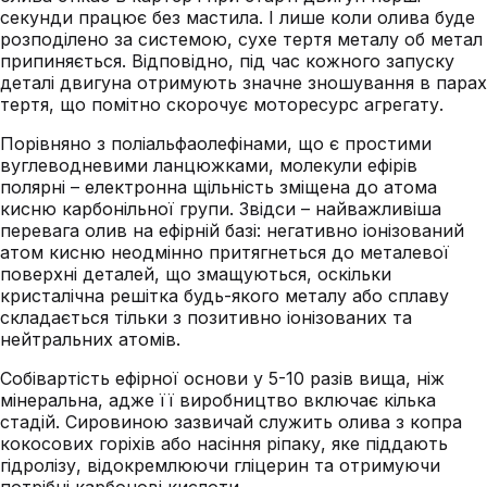
секунди працює без мастила. І лише коли олива буде
розподілено за системою, сухе тертя металу об метал
припиняється. Відповідно, під час кожного запуску
деталі двигуна отримують значне зношування в парах
тертя, що помітно скорочує моторесурс агрегату.
Порівняно з поліальфаолефінами, що є простими
вуглеводневими ланцюжками, молекули ефірів
полярні – електронна щільність зміщена до атома
кисню карбонільної групи. Звідси – найважливіша
перевага олив на ефірній базі: негативно іонізований
атом кисню неодмінно притягнеться до металевої
поверхні деталей, що змащуються, оскільки
кристалічна решітка будь-якого металу або сплаву
складається тільки з позитивно іонізованих та
нейтральних атомів.
Собівартість ефірної основи у 5-10 разів вища, ніж
мінеральна, адже її виробництво включає кілька
стадій. Сировиною зазвичай служить олива з копра
кокосових горіхів або насіння ріпаку, яке піддають
гідролізу, відокремлюючи гліцерин та отримуючи