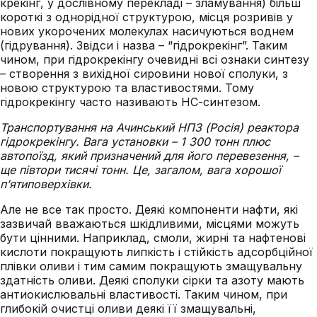
крекінг, у дослівному перекладі – зламування) більш
короткі з однорідної структурою, місця розривів у
нових укорочених молекулах насичуються воднем
(гідрування). Звідси і назва – “гідрокрекінг”. Таким
чином, при гідрокрекінгу очевидні всі ознаки синтезу
– створення з вихідної сировини нової сполуки, з
новою структурою та властивостями. Тому
гідрокрекінгу часто називають НС-синтезом.
Транспортування на Ачинський НПЗ (Росія) реактора
гідрокрекінгу. Вага установки – 1 300 тонн плюс
автопоїзд, який призначений для його перевезення, –
ще півтори тисячі тонн. Це, загалом, вага хорошої
п’ятиповерхівки.
Але не все так просто. Деякі компоненти нафти, які
зазвичай вважаються шкідливими, місцями можуть
бути цінними. Наприклад, смоли, жирні та нафтенові
кислоти покращують липкість і стійкість адсорбційної
плівки оливи і тим самим покращують змащувальну
здатність оливи. Деякі сполуки сірки та азоту мають
антиокислювальні властивості. Таким чином, при
глибокій очистці оливи деякі її змащувальні,