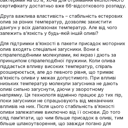
бактеріями на 85%, хоча для отримання екологічного
сертифікату достатньо вже 66-відсоткового розпаду.
Друга важлива властивість – стабільність естерових
олив за різних температур, дозволяє захистити
двигун у всіх діапазонах температур. Але від чого
залежить в’язкість у будь-якій іншій оливі?
Для підтримки в’язкості в пакети присадок моторних
олив входять спеціальні загусники. Вони є
спіралеподібними молекулами, які якраз і діють за
принципом спіралеподібної пружини. Коли олива
піддається впливу високих температур, спіраль
розширюється, але до певного рівня, що тримає
в’язкість оливи у межах допустимого. При впливі
низьких температур молекули загусника не дають
оливі сильно загуснути, діючи у зворотному
напрямку. Ця технологія відмінно працює до тих пір,
поки загусники не спрацьовують від механічних
впливів на них. Після цього стабільність в’язкості
оливи залежатиме виключно від її основи. До того
слід пам’ятати, що чим більше присадок в оливі, тим
більше шлакоутворення, що завжди погано для