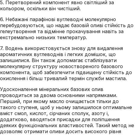
5. Перетворений компонент явно світліший за
кольором, оскільки він чистіший.
6. Небажані парафінові вуглеводні молекулярно
перебудовуються, що надає базовій оливі стійкість до
гелеутворення та відмінне прокачування навіть за
екстремально низьких температур.
7. Водень використовується знову для видалення
ароматичних вуглеводнів і легких домішок, що
залишилися. Він також допомагає стабілізувати
молекулярну структуру новоствореного базового
компонента, щоб забезпечити підвищену стійкість до
окислення і більш тривалий термін служби мастила.
Удосконалення мінеральних базових олив
проводиться за двома основними напрямками.
Перший, при якому масло очищається тільки до
такого ступеня, щоб у ньому залишилося оптимальне
вміст смол, кислот, сірчаних сполук, азоту і,
додатково, вводяться присадки для поліпшення
деяких функціональних властивостей. Такий метод не
дозволяє отримати оливи досить високого рівня