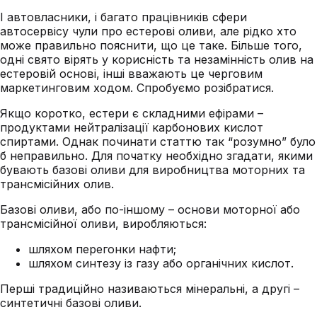
І автовласники, і багато працівників сфери
автосервісу чули про естерові оливи, але рідко хто
може правильно пояснити, що це таке. Більше того,
одні свято вірять у корисність та незамінність олив на
естеровій основі, інші вважають це черговим
маркетинговим ходом. Спробуємо розібратися.
Якщо коротко, естери є складними ефірами –
продуктами нейтралізації карбонових кислот
спиртами. Однак починати статтю так “розумно” було
б неправильно. Для початку необхідно згадати, якими
бувають базові оливи для виробництва моторних та
трансмісійних олив.
Базові оливи, або по-іншому – основи моторної або
трансмісійної оливи, виробляються:
шляхом перегонки нафти;
шляхом синтезу із газу або органічних кислот.
Перші традиційно називаються мінеральні, а другі –
синтетичні базові оливи.