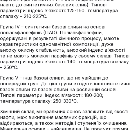
навіть до синтетичних базових олив). Типові
параметри: індекс в’язкості: 125-160, температура
спалаху – 210-225°С.
Група IV – синтетичні базові оливи на основі
поліальфаолефінів (ПАО). Поліальфаолефіни,
одержувані в результаті хімічного процесу, мають
характеристики одноманітної композиції, дуже
високу окисну стабільність, високий індекс в’язкості
та не мають молекул парафінів у своєму складі. Типові
параметри: індекс в’язкості: 140, температура спалаху
– 250°С.
Група V – інші базові оливи, що не увійшли до
попередніх груп. До цієї групи входять інші синтетичні
базові оливи та базові оливи на рослинній основі.
Типові параметри: індекс в’язкості: 180-200;
температура спалаху: 250-330°С.
Хімічний склад мінеральних основ залежить від якості
нафти, меж википання масляних фракцій, що
відбираються, а також методів і ступеня їх очищення.
Мінеральна основа – найдешевша. Це продукт прямої