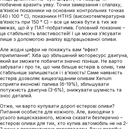
побачене вразить уяву. Точки замерзання і спалаху,
в’язкісні показники на основних контрольних точках
(40 і 100 ° C), показники HTHS (високотемпературна
в’язкість при 150 ° С) – все це може бути в тих же
межах, що й у ПАТ-побратимів. Головний показник –
це стабільність властивостей! І це можна з’ясувати
лише з допомогою аналізу відпрацьованої оливи.
Але жодні цифри не покажуть вам “ефект
прилипання”. Хіба що збільшений моторесурс двигуна,
який ви зможете побачити значно пізніше. Не варто
забувати і про те, що чим більше естерів в оливі, тим
стабільніше залишається її в’язкість! Саме наявність
естерів дозволяє вищезгаданим оливам Xenum
сприяти економії палива (6-19%), збільшувати
потужність двигуна (3-6%), знижувати шумність та
знос деталей.
Отже, чи варто купувати дорогі естерові оливи?
Питання особисте для кожного. Але, виходячи з
усього вищесказаного, можна сказати безперечно –
естерові оливи для тих, хто купив автомобіль не на 2-