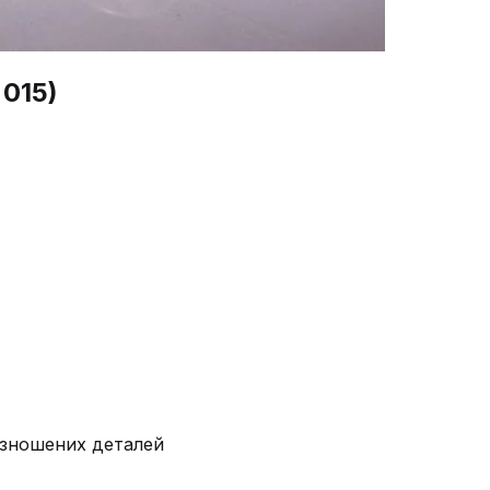
 015)
у зношених деталей