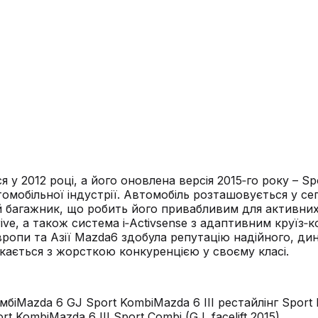
 у 2012 році, а його оновлена версія 2015‑го року – S
втомобільної індустрії. Автомобіль розташовується у с
багажник, що робить його привабливим для активних сі
‑Drive, а також система i‑Activsense з адаптивним кру
ропи та Азії Mazda6 здобула репутацію надійного, дин
икається з жорсткою конкуренцією у своєму класі.
мбі
Mazda 6 GJ Sport Kombi
Mazda 6 III рестайлінг Sport
ort Kombi
Mazda 6 III Sport Combi (GJ, facelift 2015)