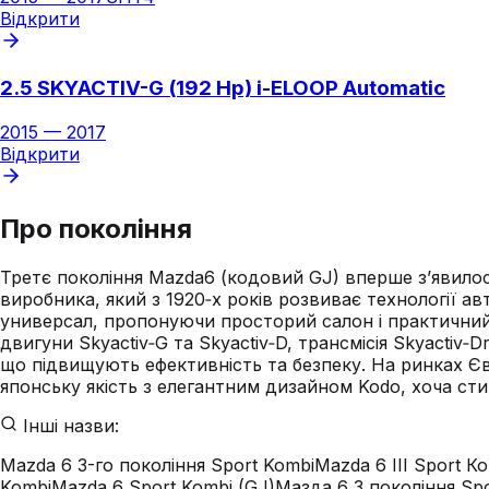
Відкрити
2.5 SKYACTIV-G (192 Hp) i-ELOOP Automatic
2015
—
2017
Відкрити
Про покоління
Третє покоління Mazda6 (кодовий GJ) вперше з’явилося
виробника, який з 1920‑х років розвиває технології а
универсал, пропонуючи просторий салон і практичний 
двигуни Skyactiv‑G та Skyactiv‑D, трансмісія Skyactiv
що підвищують ефективність та безпеку. На ринках Єв
японську якість з елегантним дизайном Kodo, хоча ст
Інші назви:
Mazda 6 3-го покоління Sport Kombi
Mazda 6 III Sport Ко
Kombi
Mazda 6 Sport Kombi (GJ)
Мазда 6 3 покоління Sp