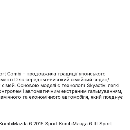
port Combi – продовжила традиції японського
егменті D як середньо‑високий сімейний седан/
мей. Основою моделі є технології Skyactiv: легкі
їз‑контролем і автоматичним екстреним гальмуванням,
амічного та економічного автомобіля, який поєднує
 Kombi
Mazda 6 2015 Sport Kombi
Мазда 6 III Sport