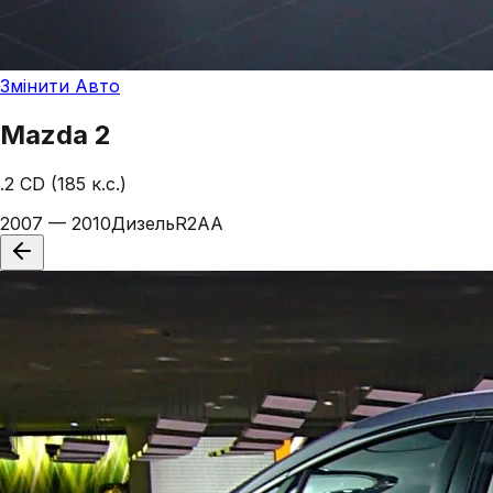
Змінити Авто
Mazda
2
.2 CD (185 к.с.)
2007 — 2010
Дизель
R2AA