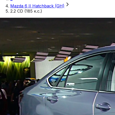
Mazda 6 II Hatchback (GH)
2.2 CD (185 к.с.)