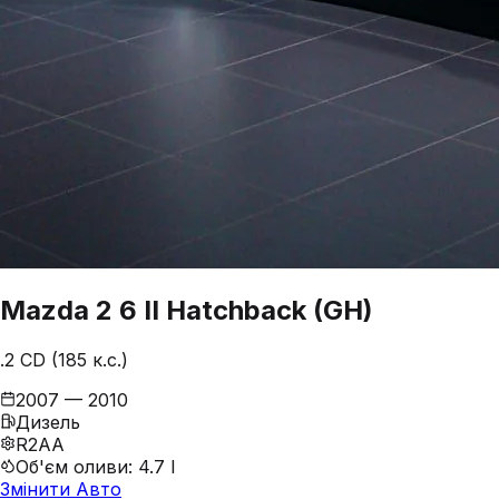
Mazda
2
6 II Hatchback (GH)
.2 CD (185 к.с.)
2007 — 2010
Дизель
R2AA
Об'єм оливи
:
4.7 l
Змінити Авто