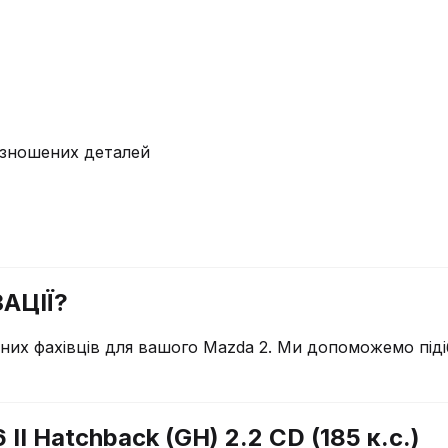
у зношених деталей
АЦІЇ?
чних фахівців для вашого
Mazda
2
. Ми допоможемо піді
II Hatchback (GH) 2.2 CD (185 к.с.)