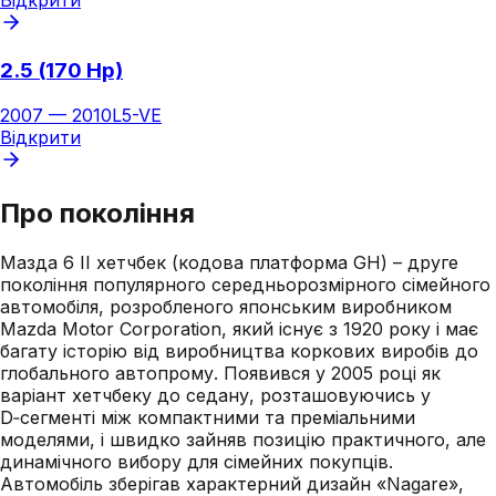
2.5 (170 Hp)
2007
—
2010
L5-VE
Відкрити
Про покоління
Мазда 6 II хетчбек (кодова платформа GH) – друге
покоління популярного середньорозмірного сімейного
автомобіля, розробленого японським виробником
Mazda Motor Corporation, який існує з 1920 року і має
багату історію від виробництва коркових виробів до
глобального автопрому. Появився у 2005 році як
варіант хетчбеку до седану, розташовуючись у
D‑сегменті між компактними та преміальними
моделями, і швидко зайняв позицію практичного, але
динамічного вибору для сімейних покупців.
Автомобіль зберігав характерний дизайн «Nagare»,