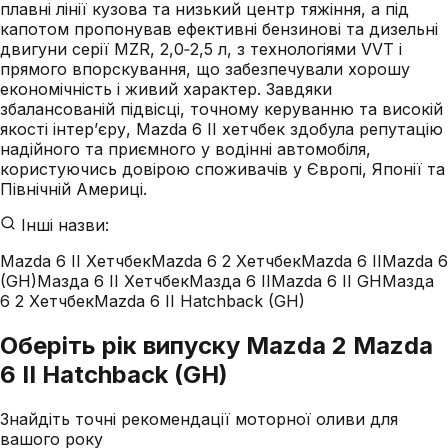
плавні лінії кузова та низький центр тяжіння, а під
капотом пропонував ефективні бензинові та дизельні
двигуни серії MZR, 2,0‑2,5 л, з технологіями VVT і
прямого впорскування, що забезпечували хорошу
економічність і живий характер. Завдяки
збалансованій підвісці, точному керуванню та високій
якості інтер’єру, Mazda 6 II хетчбек здобула репутацію
надійного та приємного у водінні автомобіля,
користуючись довірою споживачів у Європі, Японії та
Північній Америці.
Інші назви:
Mazda 6 II Хетчбек
Mazda 6 2 Хетчбек
Mazda 6 II
Mazda 6
(GH)
Мазда 6 II Хетчбек
Мазда 6 II
Mazda 6 II GH
Мазда
6 2 Хетчбек
Mazda 6 II Hatchback (GH)
Оберіть рік випуску Mazda 2 Mazda
6 II Hatchback (GH)
Знайдіть точні рекомендації моторної оливи для
вашого року