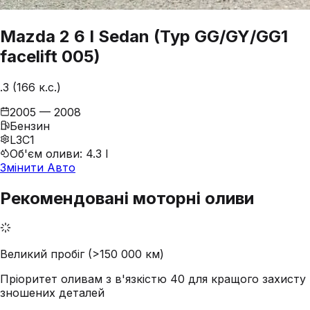
Mazda
2
6 I Sedan (Typ GG/GY/GG1
facelift 005)
.3 (166 к.с.)
2005 — 2008
Бензин
L3C1
Об'єм оливи
:
4.3 l
Змінити Авто
Рекомендовані моторні оливи
Великий пробіг (>150 000 км)
Пріоритет оливам з в'язкістю 40 для кращого захисту
зношених деталей